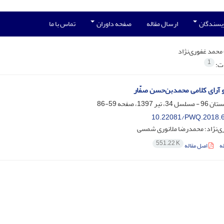
ویسندگان
ارسال مقاله
صفحه داوران
تماس با ما
محمد غفوری‌نژاد
1
ات:
آرای کلامی محمدبن‌حسن صفّار
59-86
10.22081/PWQ.2018.
ی‌نژاد؛ محمدرضا ملانوری شمسی
551.22 K
ه
اصل مقاله