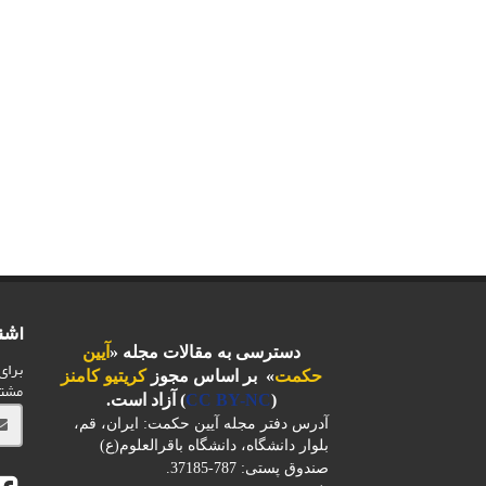
اشت
دسترسی به مقالات مجله «
آیین
برای
حکمت
» بر اساس مجوز
کریتیو کامنز
مشت
(
CC BY-NC
) آزاد است.
آدرس دفتر مجله آیین حکمت: ایران، قم،
بلوار دانشگاه، دانشگاه باقرالعلوم(ع)
صندوق پستی: 787-37185.