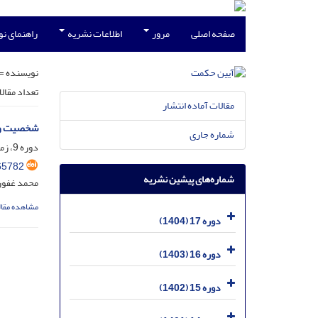
صفحه اصلی
مرور
اطلاعات نشریه
راهنمای ن
نویسنده =
تعداد مقال
مقالات آماده انتشار
شخصیت و 
شماره جاری
دوره 9، زمستان 96 - مسلسل 34، تیر 1397، صفحه
65782
شماره‌های پیشین نشریه
محمد غفور
مشاهده مقال
دوره 17 (1404)
دوره 16 (1403)
دوره 15 (1402)