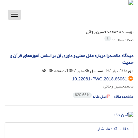
Toggle
vigation
نویسنده =
محمدحسین رجائی
1
تعداد مقالات:
دیدگاه ملاصدرا درباره عقل عملی و داوری آن بر اساس آموزه‌های قرآن و
حدیث
دوره 10، بهار 97 - مسلسل 35، مهر 1397، صفحه
35-58
10.22081/PWQ.2018.66061
محمدحسین رجائی
620.65 K
مشاهده مقاله
اصل مقاله
مقالات آماده انتشار