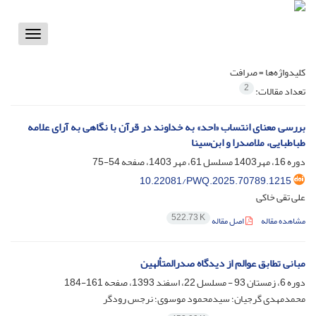
Toggle
vigation
کلیدواژه‌ها =
صرافت
2
تعداد مقالات:
بررسی معنای انتساب «احد» به خداوند در قرآن با نگاهی به آرای علامه
طباطبایی، ملاصدرا و ابن‌سینا
دوره 16، مهر1403 مسلسل 61، مهر 1403، صفحه
54-75
10.22081/PWQ.2025.70789.1215
علی تقی خاکی
522.73 K
مشاهده مقاله
اصل مقاله
مبانی تطابق عوالم از دیدگاه صدرالمتألهین
دوره 6، زمستان 93 - مسلسل 22، اسفند 1393، صفحه
161-184
محمدمهدی گرجیان؛ سیدمحمود موسوی؛ نرجس رودگر