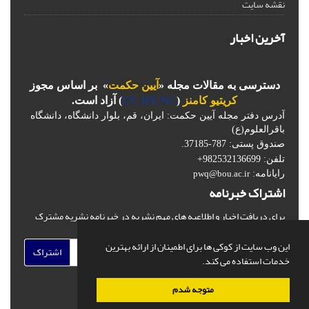
نقشه سایت
آخرین اخبار
دسترسی به مقالات مجله «
آیین حکمت
» بر اساس مجوز
کریتیو کامنز
(
CC BY-NC
) آزاد است.
آدرس دفتر مجله آیین حکمت: ایران، قم، بلوار دانشگاه، دانشگاه
باقرالعلوم(ع)
صندوق پستی: 787-37185.
تلفن: 982532136699+
رایانامه:
pwq@bou.ac.ir
اشتراک خبرنامه
برای دریافت اخبار و اطلاعیه های مهم نشریه در خبرنامه نشریه مشترک
شوید.
این وب سایت از کوکی ها برای اطمینان از ارائه بهترین
اشتراک
خدمات استفاده می کند.
متوجه شدم