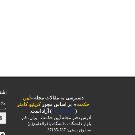
اشت
دسترسی به مقالات مجله «
آیین
برای
حکمت
» بر اساس مجوز
کریتیو کامنز
مشت
(
CC BY-NC
) آزاد است.
آدرس دفتر مجله آیین حکمت: ایران، قم،
بلوار دانشگاه، دانشگاه باقرالعلوم(ع)
صندوق پستی: 787-37185.