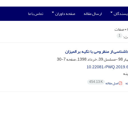
ویسندگان
ارسال مقاله
صفحه داوران
تماس با ما
 =
صفات
1
ات:
شناسی از منظر وحی با تکیه بر المیزان
7-30
10.22081/PWQ.2019.
ینه
454.13 K
ه
اصل مقاله