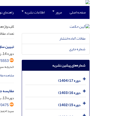
صفحه اصلی
مرور
اطلاعات نشریه
راهنمای ن
کلیدواژه‌ها
تعداد مقال
مقالات آماده انتشار
تبیین سا
شماره جاری
دوره 14، زمستان 1401 مسلسل 54، اسفند 1401، صفحه
75553
شماره‌های پیشین نشریه
خدیجه سپ
مشاهده مقال
دوره 17 (1404)
مقایسه جا
دوره 16 (1403)
دوره 13، بهار1400 _ مسلسل 47، خرداد 1400، صفحه
70475
دوره 15 (1402)
سید احمد 