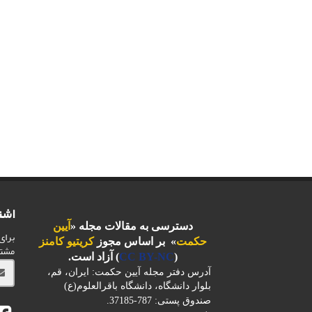
اشت
دسترسی به مقالات مجله «
آیین
برای
حکمت
» بر اساس مجوز
کریتیو کامنز
مشت
(
CC BY-NC
) آزاد است.
آدرس دفتر مجله آیین حکمت: ایران، قم،
بلوار دانشگاه، دانشگاه باقرالعلوم(ع)
صندوق پستی: 787-37185.