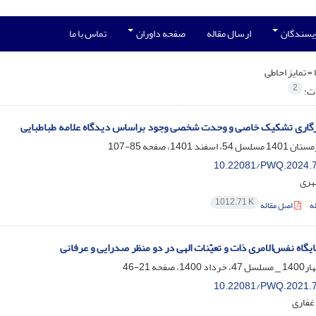
ویسندگان
ارسال مقاله
صفحه داوران
تماس با ما
 =
تمایز احاطی
2
ات:
زگاری تشکیک خاصی و وحدت شخصی وجود براساس دیدگاه علامه طباطبایی
85-107
10.22081/PWQ.2024.
هری
1012.71 K
ه
اصل مقاله
یگاه نفس‌الامری ذات و تعیّنات الهی در دو منظر صدرایی و عرفانی
21-46
10.22081/PWQ.2021.
غفاری