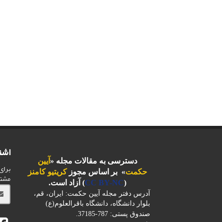
اشت
دسترسی به مقالات مجله «
آیین
برای
حکمت
» بر اساس مجوز
کریتیو کامنز
مشت
(
CC BY-NC
) آزاد است.
آدرس دفتر مجله آیین حکمت: ایران، قم،
بلوار دانشگاه، دانشگاه باقرالعلوم(ع)
صندوق پستی: 787-37185.