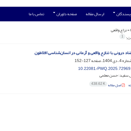
ویسندگان
ارسال مقاله
صفحه داوران
تماس با ما
 =
نزاع واقعى
1
ات:
 درونی با تنازع واقعی و آرمانی در انسان‌شناسی افلاطون
127-152
10.22081/PWQ.2025.72969
 سفید؛ حسن معلمی
438.62 K
ه
اصل مقاله