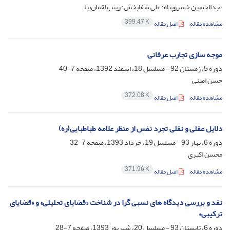
عبدالحسین خسروپناه؛ علی شفابخش؛ زینب لقمان‌نیا
399.47 K
مشاهده مقاله
اصل مقاله
موجه سازی تجارب عرفانی
دوره 5، زمستان 92 - مسلسل 18، اسفند 1392، صفحه
7-40
حسن امینی
372.08 K
مشاهده مقاله
اصل مقاله
دلایل عقلی و نقلی تجرد نفس از منظر علامه طباطبایی(ره)
دوره 6، بهار 93 - مسلسل 19، خرداد 1393، صفحه
7-32
محسن اکبری
371.96 K
مشاهده مقاله
اصل مقاله
نقد و بررسی دیدگاه های نسبی گرا در شناخت «قضایای تحلیلی» و «قضایای
ترکیبی»
دوره 6، تابستان 93 - مسلسل 20، شهریور 1393، صفحه
7-28