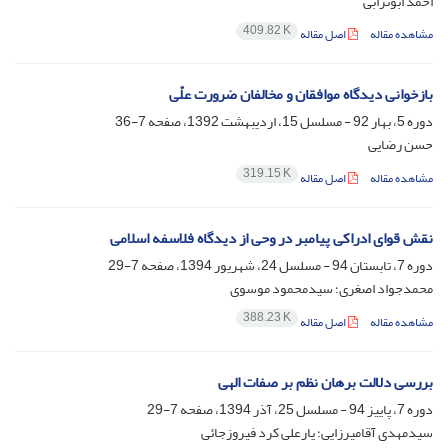
احمد ابوترابی
409.82 K
مشاهده مقاله
اصل مقاله
بازخوانی دیدگاه موافقان و مخالفان ضرورت علّی
دوره 5، بهار 92 - مسلسل 15، اردیبهشت 1392، صفحه
7-36
حسن رضایی
319.15 K
مشاهده مقاله
اصل مقاله
نقش قوای ادراکی پیامبر در وحی از دیدگاه فلاسفه اسلامی
دوره 7، تابستان 94 - مسلسل 24، شهریور 1394، صفحه
7-29
محمدجواد اصغری؛ سیدمحمود موسوی
388.23 K
مشاهده مقاله
اصل مقاله
بررسی دلالت برهان نظم بر صفات الهی
دوره 7، پاییز 94 - مسلسل 25، آذر 1394، صفحه
7-29
سیدمهدی آقامیرزایی؛ یار‌علی کرد فیروزجائی