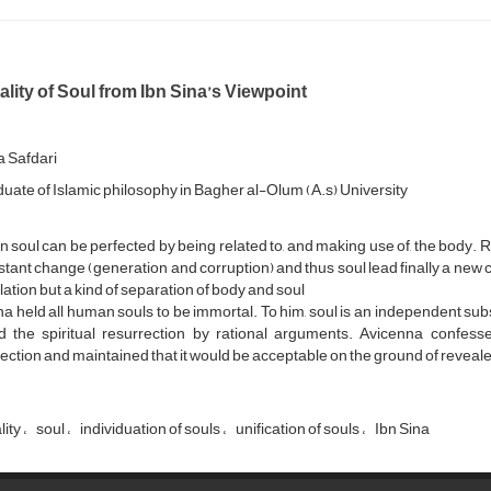
lity of Soul from Ibn Sina’s Viewpoint
 Safdari
uate of Islamic philosophy in Bagher al-Olum (A.s) University
soul can be perfected by being related to, and making use of, the body. Rel
stant change (generation and corruption) and thus soul lead finally a new 
lation but a kind of separation of body and soul
na held all human souls to be immortal. To him, soul is an independent su
d the spiritual resurrection by rational arguments. Avicenna confess
ection and maintained that it would be acceptable on the ground of reveal
lity
soul
individuation of souls
unification of souls
Ibn Sina