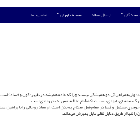
ویسندگان
ارسال مقاله
صفحه داوران
تماس با ما
رسد؛ ولی همراهی آن دو همیشگی نیست؛ چرا که ماده همیشه در تغییر (کون و فساد) است 
رگ به معنای نابودی نیست؛ بلکه قطع علاقه نفس به بدن مادی است.
 جوهری مستقل و فقط در مقام فعل محتاج به بدن است. او معاد روحانی را با براهین عقلی
ن را تنها از طریق دلایل نقلی قابل پذیرش می‌داند.