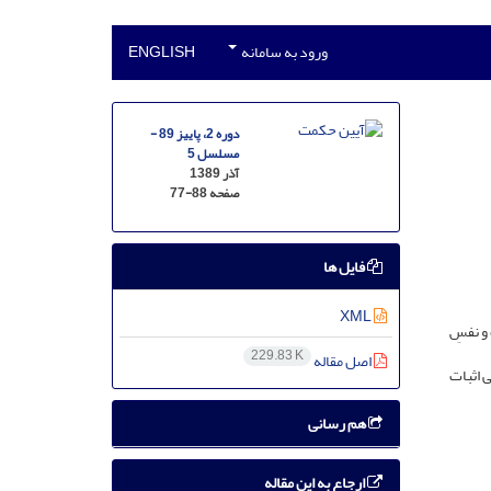
ورود به سامانه
ENGLISH
دوره 2، پاییز 89 -
مسلسل 5
آذر 1389
صفحه
77-88
فایل ها
XML
و نفسِ
229.83 K
اصل مقاله
 اثبات
هم رسانی
ارجاع به این مقاله