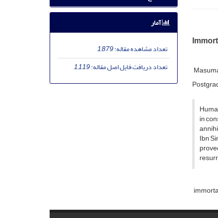
آمار
Immorta
تعداد مشاهده مقاله:
1,879
تعداد دریافت فایل اصل مقاله:
1,119
Masuma
Postgrad
Human 
in con
annihi
Ibn Si
prove
resurr
immorta