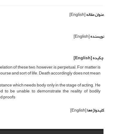
عنوان مقاله
[English]
نویسنده
[English]
چکیده
[English]
ation of these two, however, is perpetual. For matter is
course and sort of life. Death accordingly does not mean
bstance which needs body only in the stage of acting. He
ed to be unable to demonstrate the reality of bodily
ed proofs
کلیدواژه‌ها
[English]