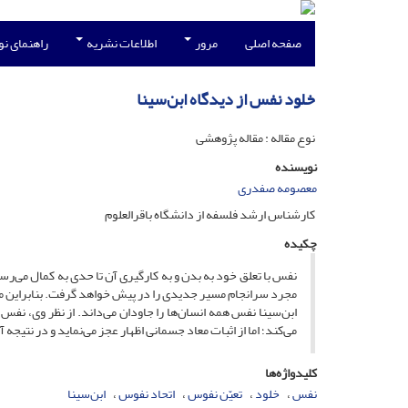
صفحه اصلی
مرور
اطلاعات نشریه
راهنمای ن
خلود نفس از دیدگاه ابن‌سینا
نوع مقاله : مقاله پژوهشی
نویسنده
معصومه صفدری
کارشناس ارشد فلسفه از دانشگاه باقرالعلوم
چکیده
نفس با تعلق خود به بدن و به کارگیری آن تا حدی به کمال می‌
مجرد سرانجام مسیر جدیدی را در پیش خواهد گرفت. بنابراین م
ابن‌سینا نفس همه انسان‌ها را جاودان می‌داند. از نظر وی، نفس
می‌کند؛ اما از اثبات معاد جسمانی اظهار عجز می‌نماید و در نتیجه آ
کلیدواژه‌ها
نفس
خلود
تعیّن نفوس
اتحاد نفوس
ابن‌سینا