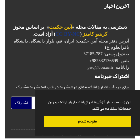
آخرین اخبار
دسترسی به مقالات مجله «
آیین حکمت
» بر اساس مجوز
کریتیو کامنز
(
CC BY-NC
) آزاد است.
آدرس دفتر مجله آیین حکمت: ایران، قم، بلوار دانشگاه، دانشگاه
باقرالعلوم(ع)
صندوق پستی: 787-37185.
تلفن: 982532136699+
رایانامه:
pwq@bou.ac.ir
اشتراک خبرنامه
برای دریافت اخبار و اطلاعیه های مهم نشریه در خبرنامه نشریه مشترک
شوید.
این وب سایت از کوکی ها برای اطمینان از ارائه بهترین
اشتراک
خدمات استفاده می کند.
متوجه شدم
© سامانه مدیریت نشریات علمی.
قدرت گرفته از
سیناوب