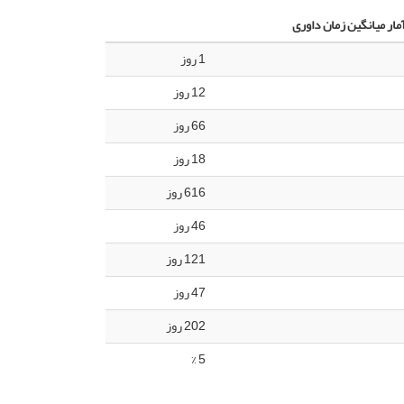
مار میانگین زمان داوری
1 روز
12 روز
66 روز
18 روز
616 روز
46 روز
121 روز
47 روز
202 روز
5 %