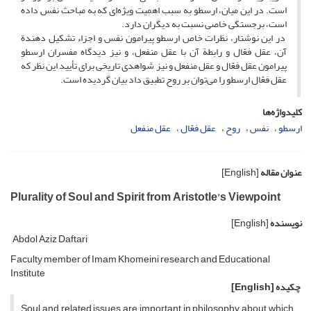
است. در این میان، ارسطو به سبب اهمیت ویژه‌ای که به مباحث نفس داده
است، برجستگی خاصی نسبت به دیگران دارد.
در این نوشتار، نظرات خاص ارسطو پیرامون نفس و اجزاء تشکیل دهندة
آن، عقل فعّال و رابطة آن با عقل منفعل، و نیز دیدگاه مفسران ارسطو
پیرامون عقل فعّال و عقل منفعل و نیز شواهدی تاریخی برای تأیید این نظر که
عقل فعّال ارسطو را می‌توان بر روح تطبیق داد بیان گردیده است.
کلیدواژه‌ها
ارسطو
نفس
روح
عقل فعّال
عقل منفعل
عنوان مقاله
[English]
Plurality of Soul and Spirit from Aristotle’s Viewpoint
نویسنده
[English]
Abdol Aziz Daftari
Faculty member of Imam Khomeini research and Educational
Institute
چکیده
[English]
Soul and related issues are important in philosophy about which