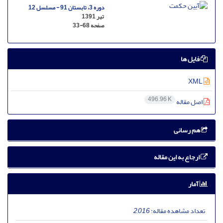
دوره 3، تابستان 91 - مسلسل 12
تیر 1391
صفحه
33-68
فایل ها
XML
496.96 K
اصل مقاله
هم رسانی
ارجاع به این مقاله
آمار
تعداد مشاهده مقاله:
2,016