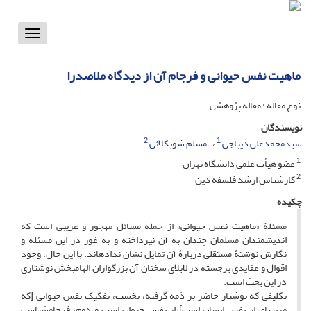
Toggle
vigation
ماهیت نفس حیوانی و فرجام آن از دیدگاه ملاصدرا
نوع مقاله : مقاله پژوهشی
نویسندگان
2
1
سیدمحمدعلی دیباجی
مسلم شوبکلائی
1
عضو هیأت علمی دانشگاه تهران
2
کارشناس ارشد فلسفه دین
چکیده
مسئلة «ماهیت نفس حیوانی» از جمله مسائل مهجور و غریبی است که
اندیشمندان مسلمان چندان به آن نپرداخته و به غور در این مسئله و
نگارش نوشتۀ مستقلی دربارۀ آن تمایل نشان نداده­اند. با این حال، وجود
اقوال و عقایدی برجسته در لابلای سخنان آن بزرگواران الهام­بخش نوشتاری
در این بحث است.
تکلیفی که نوشتار حاضر بر ذمه گرفته، نخست، تفکیک نفس حیوانی [که
مرتبه­ای از نفس انسان است] از نفس حیوان است و دوم، فرجام­شناسی