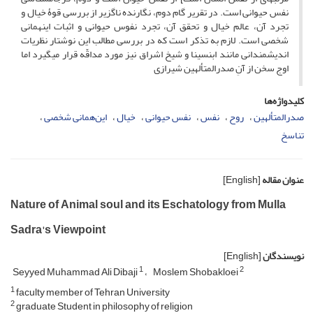
نفس حیوانی است. در تقریر گام دوم، نگارنده ناگزیر از بررسی قوۀ خیال و
تجرد آن، عالم خیال و تحقق آن، تجرد نفوس حیوانی و اثبات این­همانی
شخصی است. لازم به تذکر است که در بررسی مطالب این نوشتار نظریات
اندیشمندانی مانند ابن­سینا و شیخ اشراق نیز مورد مداقّه قرار می­گیرد اما
اوج سخن از آنِ صدرالمتألهین شیرازی
کلیدواژه‌ها
صدرالمتألهین
روح
نفس
نفس حیوانی
خیال
این‌همانی شخصی
تناسخ
عنوان مقاله
[English]
Nature of Animal soul and its Eschatology from Mulla
Sadra's Viewpoint
نویسندگان
[English]
1
2
Seyyed Muhammad Ali Dibaji
Moslem Shobakloei
1
faculty member of Tehran University
2
graduate Student in philosophy of religion