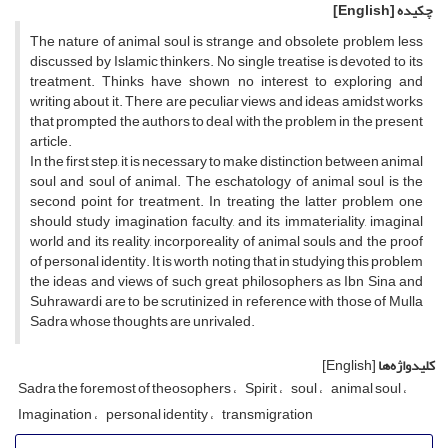
چکیده
[English]
The nature of animal soul is strange and obsolete problem less
discussed by Islamic thinkers. No single treatise is devoted to its
treatment. Thinks have shown no interest to exploring and
writing about it. There are peculiar views and ideas amidst works
that prompted the authors to deal with the problem in the present
article.
In the first step, it is necessary to make distinction between animal
soul and soul of animal. The eschatology of animal soul is the
second point for treatment. In treating the latter problem one
should study imagination faculty, and its immateriality, imaginal
world and its reality, incorporeality of animal souls and the proof
of personal identity. It is worth noting that in studying this problem
the ideas and views of such great philosophers as Ibn Sina and
Suhrawardi are to be scrutinized in reference with those of Mulla
Sadra whose thoughts are unrivaled.
کلیدواژه‌ها
[English]
Sadra the foremost of theosophers
Spirit
soul
animal soul
Imagination
personal identity
transmigration