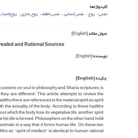
کلیدواژه‌ها
نفس
روح
نفس انسانی
نفس ناطقه
روح بخاری
روح‌الحیات
عنوان مقاله
[English]
evealed and Rational Sources
نویسنده
[English]
چکیده
[English]
iscussions on soul in philosophy and Sharia scriptures; is
hey are different? This article attempts to review the
adiths there are references to the material spirit as spirit
ith the actuality of the body. According to these hadiths
ut which the body lose its vegetative life; another spirit
e his life is formed. Philosophers, on the other hand, hold
 animals in a way that it forms human life. On these two
ths as "spirit of intellect" is identical to human rational