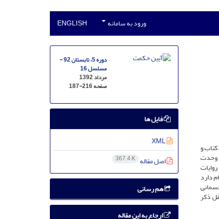
ورود به سامانه
ENGLISH
دوره 5، تابستان 92 -
مسلسل 16
مرداد 1392
صفحه
187-216
فایل ها
XML
کتاب و
ر وحدت
367.4 K
اصل مقاله
روایات
م دارد
جسمانی
هم رسانی
قل ذکر
ارجاع به این مقاله