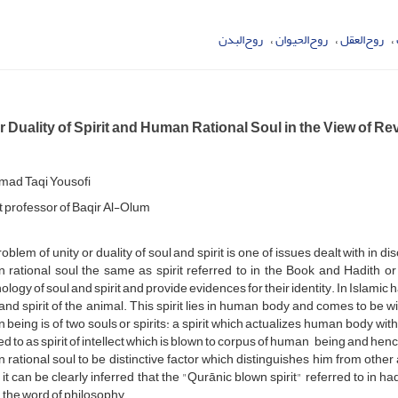
روح‌العقل
روح‌الحیوان
روح‌البدن
r Duality of Spirit and Human Rational Soul in the View of R
ad Taqi Yousofi
t professor of Baqir Al-Olum
oblem of unity or duality of soul and spirit is one of issues dealt with in d
rational soul the same as spirit referred to in the Book and Hadith or t
ology of soul and spirit and provide evidences for their identity. In Islamic h
e and spirit of the animal. This spirit lies in human body and comes to be w
being is of two souls or spirits: a spirit which actualizes human body witho
ed to as spirit of intellect which is blown to corpus of human being and henc
rational soul to be distinctive factor which distinguishes him from other
 it can be clearly inferred that the "Qurānic blown spirit" referred to in hadi
n the word of philosophy.