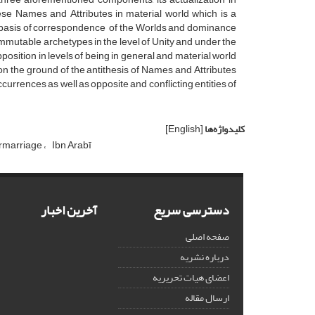
hese Names and Attributes in material world which is a
the basis of correspondence of the Worlds and dominance
 immutable archetypes in the level of Unity and under the
position in levels of being in general and material world
 on the ground of the antithesis of Names and Attributes
currences as well as opposite and conflicting entities of
کلیدواژه‌ها
[English]
ermarriage
Ibn Arabī
دسترسی سریع
آخرین اخبار
صفحه اصلی
درباره نشریه
اعضای هیات تحریریه
ارسال مقاله