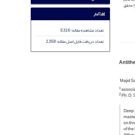
ا محقق
آمار
تعداد مشاهده مقاله:
5,316
تعداد دریافت فایل اصل مقاله:
1,358
Antithe
Majid S
1
associa
2
Ph. D. 
Deep a
master
on thr
of th
Althou