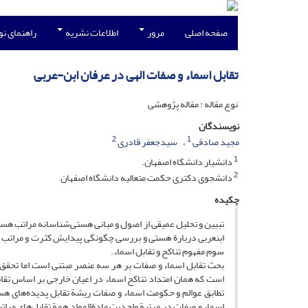
صفحه اصلی
مرور
اطلاعات نشریه
راهنمای ن
تقابل اسماء و صفات الهی در عرفان ابن-عربی
نوع مقاله : مقاله پژوهشی
نویسندگان
2
1
مجید صادقی
سیدجعفر قادری
1
دانشیار دانشگاه اصفهان.
2
دانشجوی دکتری حکمت متعالیه دانشگاه اصفهان
چکیده
تبیین و تحلیل عمیقی از اصول و مبانی هستی‌شناسانه مراتب هست
ابن­عربی دربارة هستی و بررسی چگونگی پیدایش کثرت و مراتب 
سوم مفهوم تناکح و تقابل اسماء.
بحث تقابل اسماء و صفات بر هر سه عنصر مبتنی است اما تحقق ت
است که همان امتداد تناکح اسماء در اعیان خارجی بر اساس تقا
تطابق عوالم و حکومت اسماء و صفات ریشة تقابل پدیده‌های هست
اسماء و صفات در مرتبة واحدیت مادة‌المواد همة تقابل‌های مرا