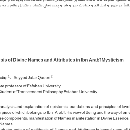
اً در ظهور و تجلی‌اند و حوادث خیر و شر و پدیده‌های متضاد و متقابلِ عالم ماده ر
sis of Divine Names and Attributes in Ibn Arabī Mysticism
1
2
adiqi
Seyyed Jafar Qaderi
te professor of Esfahan University
Student of Transcendent Philosophy Esfahan University
nalysis and explanation of epistemic foundations and principles of leve
piece of which belongs to Ibn ʿArabī. His view of Being and the way of emerg
ee components: manifestation of Names, manifestation in Divine Essence, a
e Names.
gh the notion of antithesis of Names and Attributes is based upon all 