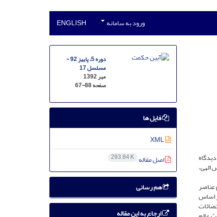
ورود به سامانه
ENGLISH
دوره 5، پاییز 92 -
مسلسل 17
مهر 1392
صفحه
67-88
فایل ها
XML
دیدگاه
293.84 K
اصل مقاله
 الهی،
 عناصر
هم رسانی
ر اساس
تضائات
ارجاع به این مقاله
ث عالم