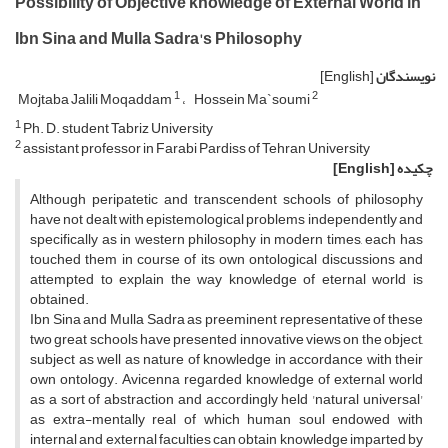
Possibility of Objective knowledge of External World in
Ibn Sina and Mulla Sadra's Philosophy
نویسندگان
[English]
1
2
Mojtaba Jalili Moqaddam
Hossein Ma`soumi
1
Ph. D. student Tabriz University
2
assistant professor in Farabi Pardiss of Tehran University
چکیده
[English]
Although peripatetic and transcendent schools of philosophy
have not dealt with epistemological problems independently and
specifically as in western philosophy in modern times, each has
touched them in course of its own ontological discussions and
attempted to explain the way knowledge of eternal world is
obtained.
Ibn Sina and Mulla Sadra as preeminent representative of these
two great schools have presented innovative views on the object,
subject as well as nature of knowledge in accordance with their
own ontology. Avicenna regarded knowledge of external world
as a sort of abstraction and accordingly held 'natural universal'
as extra-mentally real of which human soul endowed with
internal and external faculties can obtain knowledge imparted by