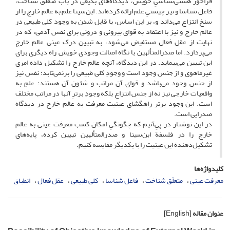
فراخور هستی‌شناسیِ خویش، دیدگاه‌های بدیعی در باب متعلَق شناخت،
فاعل شناسا و نیز چیستیِ علم ارائه کرده‌اند. ابن‌سینا علم به عالم خارج را از
سنخ انتزاع می‌داند و، بر این اساس، با قایل شدن به وجود کلی طبیعی در
عالم خارج و نیز با اعتقاد به قوای بیرونی و درونی برای نفس آدمی، که در
نهایت از عقل فعال مستفیض می‌شود، به تبیین درک عینی عالم خارج
می‌پردازد. اما صدرالمتألهین با نگاه اصالت وجودی خویش راه دیگری برای
این تبیین می‌پیماید. در این دیدگاه، آنچه عالم خارج را تشکیل داده امری
غیرماهوی و از جنس وجود است و وجودِ کلی طبیعی را برنمی‌تابد؛ نفس نیز
از جنس وجود می‌باشد و قوای آن مراتب و شئون آن هستند؛ علمِ به
واقعیات خارجی نیز نه از جنس انتزاع بلکه وجودِ برترِ آنها در مراتب مختلف
است. این وجود برتر راهگشای عینیت معرفت به عالم خارج در دیدگاه
صدرایی است.
در این نوشتار در پیِ‌آنیم که چگونگیِ امکان کسب معرفت عینی به عالم
خارج را در فلسفة ابن‌سینا و صدرالمتألهین تبیین کرده، پایه‌های
تشکیل‌دهندة این عینیت را با یکدیگر مقایسه کنیم.
کلیدواژه‌ها
معرفت عینی
متعلَق شناخت
فاعل شناسا
کلی طبیعی
عقل فعال
انطباق
عنوان مقاله
[English]