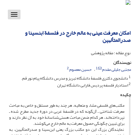
Toggle
vigation
امکان معرفت عینی به عالم خارج در فلسفة ابنسینا و
صدرالمتألهین
نوع مقاله : مقاله پژوهشی
نویسندگان
2
1
مجتبی جلیلی مقدم
حسین معصوم
1
دانشجوی دکتری فلسفۀ دانشگاه تبریز و مدرس دانشگاه پیام نور قم.
2
استادیار فلسفه پردیس فارابی دانشگاه تهران
چکیده
مکتب‌های فلسفیِ مشاء و متعالیه، هر چند به طور مستقل و خاص به مباحث
معرفت شناختی ـ آن‌گونه که در فلسفة غربی در دورة جدید مطرح شده ـ
نپرداخته‌اند، هر کدام ضمنِ مباحث هستی‌شناسانة خود به آن نظر دارند و
برای تبیین چگونگیِ حصول معرفت به عالم خارج می‌کوشند.
نمایندگان بزرگ این دو مکتب بزرگ یعنی ابن‌سینا و صدرالمتألهین، به