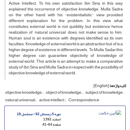
Active Intellect. To his own satisfaction Ibn Sina in this way
explained the occurrence of objective knowledge. Mulla Sadra
on the other hand with his "existentialistic" view provided
different explanation for the problem. In this view, what
constitutes external world is not quiddity but existence hence
realization of 'natural universal' does not make sense to him.
Human soul is an existence with degrees identified as its own
faculties. Knowledge of external world is an abstraction but of is a
higher degree of existence in different levels. To Mulla Sadar this
higher degree can guarantee objectivity of knowledge of
external world. This article is an attempt to make a comparative
study of Ibn Sina and Mulla Sadra in respect with the possibility of
objective knowledge of external world.
کلیدواژه‌ها
[English]
objective knowledge
object of knowledge
subject of knowledge
natural universal
active intellect
Correspondence
دوره 5، زمستان 92 - مسلسل 18
اسفند 1392
صفحه
41-64