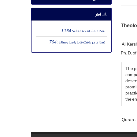
آمار
Theolog
تعداد مشاهده مقاله:
1,164
تعداد دریافت فایل اصل مقاله:
764
Ali Kar
Ph. D. o
The pr
compar
deserv
promi
practi
the en
Quran