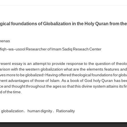
ical foundations of Globalization in the Holy Quran from the P
shenas
f fiqh-wa-usool Researcher of Imam Sadiq Reseach Center
esent essay is an attempt to provide response to the question of theolog
ison with the western globalization what are the elements, features, a
es more to be globalized? Having offered theological foundations for global
nent advantages of those of Islam. As a book of God, holy Quran has be
ce and thought throughout the ages so that this divine system attains its 
d of the time.
globalization
human dignity
Rationality