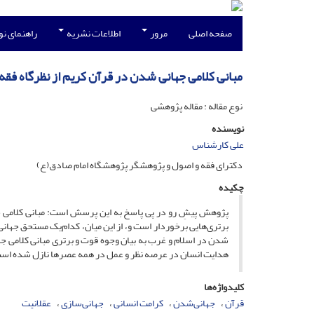
صفحه اصلی
مرور
اطلاعات نشریه
راهنمای ن
مبانی کلامی جهانی شدن در قرآن کریم از نظرگاه ف
نوع مقاله : مقاله پژوهشی
نویسنده
علی کارشناس
دکترای فقه و اصول و پژوهشگر پژوهشگاه امام صادق(ع)
چکیده
پژوهش پیشِ رو در پی پاسخ به این پرسش است: مبانی کلامی جه
برتری‌هایی برخوردار است و، از این میان، کدام‌یک مستحق جه
شدن در اسلام و غرب به بیان وجوه قوت و برتری مبانی کلامی ج
هدایت انسان در عرصه نظر و عمل در همه عصرها نازل شده است 
کلیدواژه‌ها
قرآن
جهانی‌شدن
کرامت انسانی
جهانی‌سازی
عقلانیت