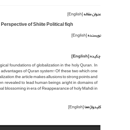
عنوان مقاله
[English]
erspective of Shiite Political fiqh
نویسنده
[English]
چکیده
[English]
ical foundations of globalization in the holy Quran. In
nd advantages of Quran system? Of these two which one
ization, the article makes allusions to strong points and
en revealed to lead human beings aright in domains of
final blossoming in era of Reappearance of holy Mahdi in
کلیدواژه‌ها
[English]