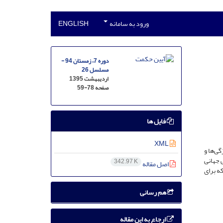
ورود به سامانه
ENGLISH
دوره 7، زمستان 94 -
مسلسل 26
اردیبهشت 1395
صفحه
59-78
فایل ها
XML
ی‌ها و
 جهانی
342.97 K
اصل مقاله
ه برای
هم رسانی
ارجاع به این مقاله