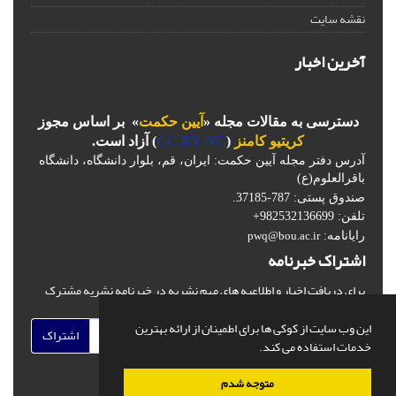
نقشه سایت
آخرین اخبار
دسترسی به مقالات مجله «
آیین حکمت
» بر اساس مجوز
کریتیو کامنز
(
CC BY-NC
) آزاد است.
آدرس دفتر مجله آیین حکمت: ایران، قم، بلوار دانشگاه، دانشگاه
باقرالعلوم(ع)
صندوق پستی: 787-37185.
تلفن: 982532136699+
رایانامه:
pwq@bou.ac.ir
اشتراک خبرنامه
برای دریافت اخبار و اطلاعیه های مهم نشریه در خبرنامه نشریه مشترک
شوید.
این وب سایت از کوکی ها برای اطمینان از ارائه بهترین
اشتراک
خدمات استفاده می کند.
متوجه شدم