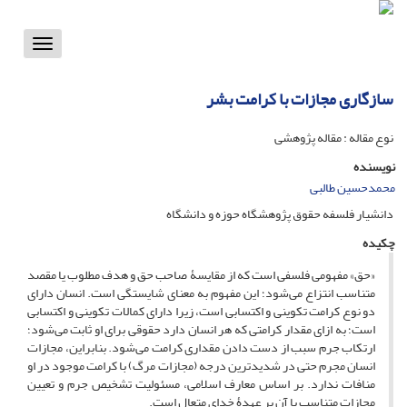
Toggle
vigation
سازگاری مجازات با کرامت بشر
نوع مقاله : مقاله پژوهشی
نویسنده
محمد‌حسین طالبی
دانشیار فلسفه حقوق پژوهشگاه حوزه و دانشگاه
چکیده
«حق» مفهومی فلسفی است که از مقایسۀ صاحب حق و هدف مطلوب یا مقصد
متناسب انتزاع می‌شود؛ این مفهوم به معنای شایستگی است. انسان دارای
دو نوع کرامت تکوینی و اکتسابی است، زیرا دارای کمالات تکوینی و اکتسابی
است؛ به ازای مقدار کرامتی که هر انسان دارد حقوقی برای او ثابت می‌شود؛
ارتکاب جرم سبب از دست دادن مقداری کرامت می‌شود. بنابراین، مجازات
انسان مجرم حتی در شدیدترین درجه (مجازات مرگ) با کرامت موجود در او
منافات ندارد. بر اساس معارف اسلامی، مسئولیت تشخیص جرم و تعیین
مجازات متناسب با آن بر عهدۀ خدای متعال است.