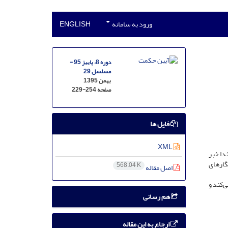
ورود به سامانه
ENGLISH
دوره 8، پاییز 95 -
مسلسل 29
بهمن 1395
صفحه
229-254
فایل ها
XML
دا خبر
گارهای
568.04 K
اصل مقاله
ی‌کند و
هم رسانی
ارجاع به این مقاله