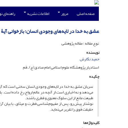
صفحه اصلی
مرور
اطلاعات نشریه
راهنمای ن
عشق به خدا در لایه‌های وجودی انسان؛ بازخوانی آیۀ 
نوع مقاله : مقاله پژوهشی
نویسنده
حمید نگارش
استادیار پژوهشگاه علوم اسلامی امام صادق(ع) ـ قم
چکیده
سریان عشق به خدا در لایه‌های وجودی انسان سخنی است که آیۀ می
می‌دهد و نه اخباری است از آنچه در عالم ارواح رخ داده است. 
طبیعت مانع از این سلوک معنوی و فطری باشند.
نوشتار پیش رو، پس از مفهوم‌شناسی فطرت و میثاق، با بیان آرای 
حقیقت فوق را تقریر می‌نماید.
کلیدواژه‌ها