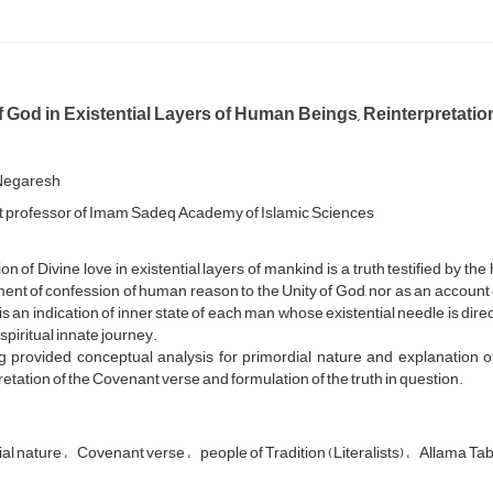
 God in Existential Layers of Human Beings, Reinterpretati
Negaresh
t professor of Imam Sadeq Academy of Islamic Sciences
ion of Divine love in existential layers of mankind is a truth testified by t
ent of confession of human reason to the Unity of God, nor as an account of 
is an indication of inner state of each man whose existential needle is dire
 spiritual innate journey.
 provided conceptual analysis for primordial nature and explanation of r
retation of the Covenant verse and formulation of the truth in question.
ial nature
Covenant verse
people of Tradition (Literalists)
Allama Ta