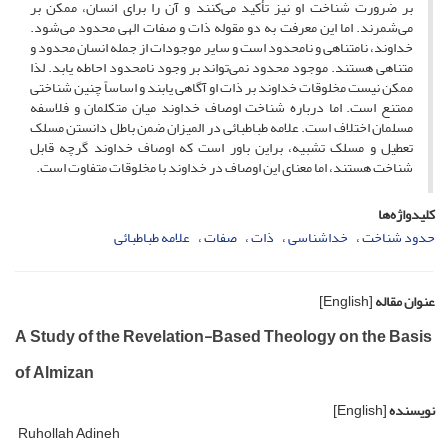
بر ضرورت شناخت او نیز تأکید می‌کنند و آن را برای انسان، ممکن بر
می‌شمرند. اما این معرفت به دو مقوله ذات و صفات الهی محدود می‌شود.
خداوند، نامتناهی و نامحدود است و سایر موجودات از جمله انسان محدود و
متناهی هستند. موجود محدود نمی‌تواند بر وجود نامحدود احاطه یابد. لذا
ممکن نیست مخلوقات خداوند بر ذات او آگاهی یابند و اساساً چنین شناختی
ممتنع است. اما درباره شناخت اوصاف خداوند میان متکلمان و فلاسفه
مسلمان اختلاف است. علامه طباطبائی در المیزان ضمن باطل دانستن مسلک
تعطیل و مسلک تشبیه، براین باور است که اوصاف خداوند گرچه قابل
شناخت هستند، اما معنای این اوصاف در خداوند با مخلوقات متفاوت است.
کلیدواژه‌ها
حدود شناخت
خداشناسی
ذات
صفات
علامه طباطبائی
عنوان مقاله
[English]
A Study of the Revelation-Based Theology on the Basis
of Almizan
نویسنده
[English]
Ruhollah Adineh