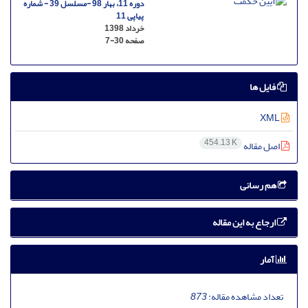
دوره 11، بهار 98 -مسلسل 39 - شماره
پیاپی 11
خرداد 1398
صفحه
7-30
فایل ها
XML
454.13 K
اصل مقاله
هم رسانی
ارجاع به این مقاله
آمار
تعداد مشاهده مقاله:
873