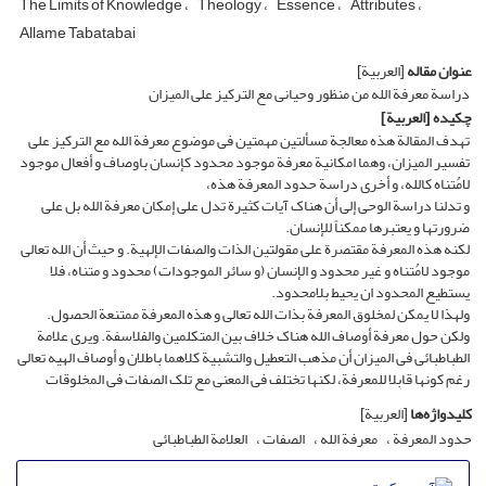
The Limits of Knowledge
Theology
Essence
Attributes
Allame Tabatabai
عنوان مقاله
[العربیة]
دراسة معرفة الله من منظور وحیانی مع الترکیز على المیزان
چکیده
[العربیة]
تهدف المقالة هذه معالجة مسألتین مهمتین فی موضوع معرفة الله مع الترکیز على
تفسیر المیزان، وهما امکانیة معرفة موجود محدود کإنسان باوصاف و أفعال موجود
لامُتناه کالله، و أخرى دراسة حدود المعرفة هذه،
و تدلنا دراسة الوحی إلى أن هناک آیات کثیرة تدل على إمکان معرفة الله بل على
ضرورتها و یعتبرها ممکناً للإنسان.
لکنه هذه المعرفة مقتصرة على مقولتین الذات والصفات الإلهیة. و حیث أن الله تعالى
موجود لامُتناه و غیر محدود و الإنسان (و سائر الموجودات) محدود و متناه، فلا
یستطیع المحدود ان یحیط بلامحدود.
ولهذا لا یمکن لمخلوق المعرفة بذات الله تعالى و هذه المعرفة ممتنعة الحصول.
ولکن حول معرفة أوصاف الله هناک خلاف بین المتکلمین والفلاسفة. ویرى علامة
الطباطبائی فی المیزان أن مذهب التعطیل والتشبیة کلاهما باطلان و أوصاف الهیه تعالى
رغم کونها قابلا للمعرفة، لکنها تختلف فی المعنى مع تلک الصفات فی المخلوقات
کلیدواژه‌ها
[العربیة]
حدود المعرفة
معرفة الله
الصفات
العلامة الطباطبائی