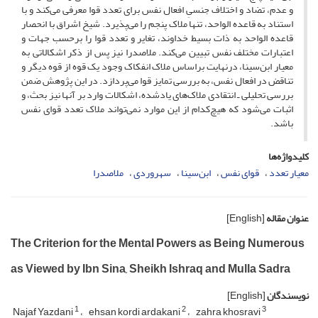
و عدم، تضاد و اختلاف جنسیِ افعال نفس برای تعدد قوا معرفی می‌کند و با
استناد به قاعده‌ الواحد، تنها ملاک پنجم را ‌می‌پذیرد. شیخ اشراق با انحصار
قاعده‌ الواحد به ذات بسیط خداوند، تغایر و تعدد قوا را برحسب جهات و
اعتبارات مختلف نفس تبیین ‌می‌کند. ملاصدرا نیز پس از ذکر اشکالاتی به
معیار ‌‌ابن‌سینا، درنهایت براساس ملاک انفکاک وجود یک قوه از قوه دیگر و
تناقض در افعال نفس، به بررسی تمایز قوا می‌پردازد. در این پژوهش ضمن
بررسی تحلیلی ـ انتقادی ملاک‌های یادشده، اشکالات وارد بر آنها نیز بحث، و
اثبات می‌شود که هیچ‌کدام از این موارد نمی‌تواند ملاک تعدد قوای نفس
باشد.
کلیدواژه‌ها
معیار تعدد
قوای نفس
‌‌ابن‌سینا
سهروردی
ملاصدرا
عنوان مقاله
[English]
The Criterion for the Mental Powers as Being Numerous
as Viewed by Ibn Sina, Sheikh Ishraq and Mulla Sadra
نویسندگان
[English]
1
2
3
Najaf Yazdani
ehsan kordi ardakani
zahra khosravi