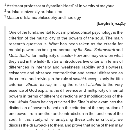
1
Assistant professor at Ayatollah Haeri`s University of meybud
2
ardakan university, ardakan, iran
3
Master of Islamic philosophy and theology
چکیده
[English]
One of the fundamental topics in philosophical psychology is the
criterion of the multiplicity of the powers of the soul. The main
research question is: What has been taken as the criteria for
mental powers as being numerous by
Ibn Sina, Suhrawardi
and
Mulla Sadra
for multiplicity of souls? How one may view on what
they said in the field? Ibn Sina introduces five criteria in terms of
differences in intensity and weakness, rapidity and slowness,
existence and absence, contradiction and sexual difference as
the criteria, and, relying on the rule of
alvahid
accepts only the fifth
criterion.
Sheikh Ishraq
, limiting the rule of
alvahid
to the very
essence of God, explains the difference and multiplicity of mental
powers in terms of different directions and modifications of the
soul.
Mulla Sadra
, having criticized Ibn Sina`s, also examines the
distinction of powers based on the criterion of the separation of
one power from another and contradiction in the functions of the
soul. In this study, while analyzing these criteria critically, we
discuss the drawbacks to them, and prove that none of them may