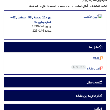
معیار التعدد
قوى النفس
ابن سینا
السهروردی
ملاصدرا
دوره 11، زمستان 98 _ مسلسل 42 -
شماره پیاپی 42
اردیبهشت 1399
صفحه
123-146
فایل ها
XML
439.05 K
اصل مقاله
هم رسانی
ارجاع به این مقاله
آمار