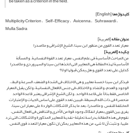
be taken as a criterion in the field.
کلیدواژه‌ها
[English]
Multiplicity Criterion
Self-Efficacy
Avicenna
Suhrawardi
Mulla Sadra
عنوان مقاله
[العربیة]
معیار تعدد القوى من منظور ابن سینا، الشیخ الإشراقی و ملاصدرا
چکیده
[العربیة]
من المباحث الأساسیة فی علم النفس، معیار تعدد القوة النفسانیة. و المسألة
الأساسیة لهذه المقالة هی المعاییر التی اتخذها ابن سینا و السهروردی و ملاصدرا
کدلیل على تعدد القوى و هل یمکن قبولها او لا؟
فیذکر ابن سینا خمسة معاییر و هی الاختلاف فی الشدة و الضعف، السرعة و البطء،
الوجود و العدم، و التضاد و الاختلاف فی جنس الافعال النفسانیة، و لکن یقبل المعیار
الخامس فقط بنائاً على قاعدة الواحد. و لکن الشیخ الإشراقی یعتبر قاعدة الواحد
منحصرة فی ذات الله البسیطة، فیبین تعدد القوى على اساس الجهات و الإعتبارات
المختلفة للنفس. و ملاصدرا، بعد ما یذکر الاشکالات الواردة على معیار ابن سینا،
یفرق بین القوى بمعیار انفکاک وجود قوة من الأخرى و التناقض فی افعال النفس،
نقوم فی هذه المقالة بدراسة تحلیلة-نقدیة للمعاییر المذکورة و الاشکالات التی ترد
علیها، و نثبت أن لا شیء من هذه المعاییر یمکن ان تکون معیارا لتعدد قوى النفس.
کلیدواژه‌ها
[العربیة]