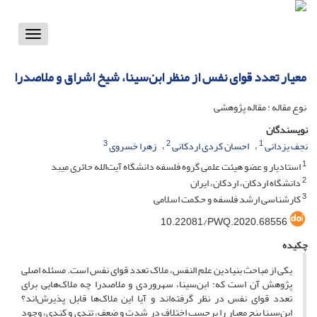
Toggle
vigation
معیار تعدد قوای نفس از منظر ‌‌ابن‌سینا، شیخ اشراق و ملاصدرا
نوع مقاله : مقاله پژوهشی
نویسندگان
3
2
1
نجف یزدانی
احسان کردی اردکانی
زهرا خسروی
1
استادیار و عضو هیئت علمی گروه فلسفه دانشگاه آیت‌الله حائری میبد
2
دانشگاه اردکان، اردکان، ایران
3
کارشناسی ارشد فلسفه و حکمت اسلامی
10.22081/PWQ.2020.68556
چکیده
یکی از مباحث بنیادین علم ‌النفس، ملاک تعدد قوای نفس است. مسئله اصلی
پژوهش آن است که: ابن‌سینا، سهروردی و ملاصدرا چه ملاک‌هایی برای
تعدد قوای نفس در نظر گرفته‌اند و آیا این ملاک‌ها قابل پذیرش‌اند؟
‌‌ابن‌سینا پنج معیار را برحسب اختلاف در شدت و ضعف، تندی و کندی، وجود