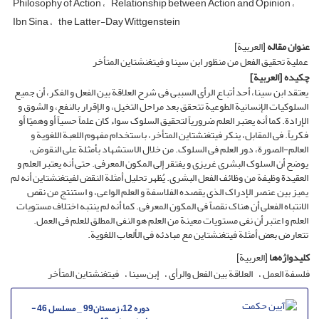
Philosophy of Action
Relationship between Action and Opinion
Ibn Sina
the Latter-Day Wittgenstein
عنوان مقاله
[العربیة]
عملیة تحقیق الفعل من منظور ابن سینا و فیتغنشتاین المتأخر
چکیده
[العربیة]
یعتقد ابن سینا، أحد أتباع الرأی السببی فی شرح العلاقة بین الفعل و الفکر، أن جمیع
السلوکیات الإنسانیة الطوعیة تتحقق بعد مراحل التخیل، و الإقرار بالنفع، و الشوق و
الإرادة. کما أنه یعتبر العلم ضروریاً لتحقیق السلوک سواء کان علماً حسیاً أو وهمیًا أو
فکریاً. فی المقابل، ینکر فیتغنشتاین المتأخر، باستخدام مفهوم اللعبة اللغویة و
العالم-الصورة، دور العلم فی السلوک. من خلال الاستشهاد بأمثلة على النقوض،
یوضح أن السلوک البشری غریزی و یفتقر إلى المکون المعرفی. حتى أنه یعتبر العلم و
العقیدة وظیفة من وظائف الفعل البشری. یُظهر تحلیل أمثلة النقض لفیتغنشتاین أنه لم
یمیز بین عنصر الإدراک الذی یقصده الفلاسفة و العلم الواعی، و استنتج من نقص
الانتباه الفعلی أن هناک نقصاً فی المکون المعرفی. کما أنه لم ینتبه اختلاف مستویات
العلم و اعتبر أن نفی مستویات معینة من العلم هو النفی المطلق للعلم فی العمل.
تتعارض بعض أمثلة فیتغنشتاین مع مبادئه فی الألعاب اللغویة.
کلیدواژه‌ها
[العربیة]
فلسفة العمل
العلاقة بین الفعل والرأی
إبن‌سینا
فیتغنشتاین المتأخر
دوره 12، زمستان99 _ مسلسل 46 -