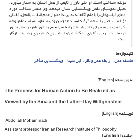
مؤلفه شناختی است. او حتی باور را تابعی از عمل انسان به شمار می­آورد.
تحلیل نمونه­های نقض ویتگنشتاین نشان می­دهد وی عنصر شناخت مورد
ادعای فیلسوفان را با علم آگاهانه تمایز نداده و از عدم التفات بالفعل، فقدان
مؤلفه شناختی را نتیجه گرفته است؛ همچنین وی به تفاوت مراتب علم توجه
نکرده و نفی مرتبه­ای خاص از علم را به منزله نفی مطلق علم در عمل تصور
کرده است. برخی مثال­های ویتگنشتاین با مبانی وی در بازی­های زبانی ناسازگار
است
کلیدواژه‌ها
فلسفه عمل
رابطه عمل و نظر
ابن سینا
ویتگنشتاین متأخر
عنوان مقاله
[English]
The Process for Human Action to Be Realized as
Viewed by Ibn Sina and the Latter-Day Wittgenstein
نویسنده
[English]
Abdollah Mohammadi
Assistant professor, Iranian Research Institute of Philosophy
چکیده
[English]