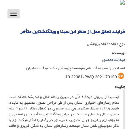
Toggle
vigation
فرایند تحقق عمل از منظر ابن‌سینا و ویتگنشتاین متأخر
نوع مقاله : مقاله پژوهشی
نویسنده
عبدالله محمدی
استادیار و عضو هیأت علمی مؤسسه پژوهشی حکمت و فلسفه ایران
10.22081/PWQ.2021.70160
چکیده
ابن­سینا از پیروان دیدگاه علّی در تبیین رابطه عمل و اندیشه معتقد است
تمام رفتارهای اختیاری انسان پس از طی مراحل تصور، تصدیق به فایده،
شوق و اراده محقق می­شود. وی علم ضروری در تحقق رفتار را اعم از علم
حسی، خیالی یا عقلی می­داند. در برابر ویتگنشتاین متأخر با بهره­مندی از
مفهوم بازی زبانی و جهان-تصویر، نقش باور در رفتار را انکار می­کند. وی با
ذکر نمونه­های نقض نشان می­دهد رفتارهای انسان به شکل غریزی و فاقد