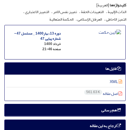
کلیدواژه‌ها
[العربیة]
الذات الإلهیة
التعیینات الحقة
تمییز نفس الامر
التمییز الاعتباری
التمیز الاحاطی
العرفان الإسلامی
الحکمة المتعالیة
دوره 13، بهار1400 _ مسلسل 47 -
شماره پیاپی 47
خرداد 1400
صفحه
21-46
فایل ها
XML
561.63 K
اصل مقاله
هم رسانی
ارجاع به این مقاله