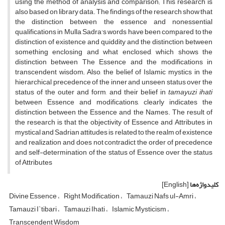
using the method of analysis and comparison; This research is
also based on library data. The findings of the research show that
the distinction between the essence and nonessential
qualifications in Mulla Sadra's words have been compared to the
distinction of existence and quiddity and the distinction between
something enclosing and what enclosed, which shows the
distinction between The Essence and the modifications in
transcendent wisdom; Also, the belief of Islamic mystics in the
hierarchical precedence of the inner and unseen status over the
status of the outer and form, and their belief in
tamayuzi ihati
between Essence and modifications, clearly indicates the
distinction between the Essence and the Names. The result of
the research is that the objectivity of Essence and Attributes in
mystical and Sadrian attitudes is related to the realm of existence
and realization and does not contradict the order of precedence
and self-determination of the status of Essence over the status
of Attributes
کلیدواژه‌ها
[English]
Divine Essence
Right Modification
Tamauzi Nafs ul-Amri
Tamauzi I`tibari
Tamauzi Ihati
Islamic Mysticism
Transcendent Wisdom