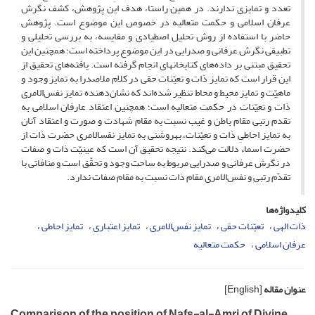
تعدد و تمایزی ندارند. در همین راستا، هدف این پژوهش، کشف نگرش
عرفان اسلامی و حکمت متعالیه در خصوص این موضوع است. پژوهش
حاضر با استفاده از روش تحلیل اصطیادی و مقایسه، به بررسی تحلیلی و
تطبیقی نگرش عرفانی و صدرایی در این موضوع پرداخته است؛ همچنین این
تحقیق مبتنی بر داده‌های کتابخانه‏ای انجام گرفته است. یافته‌های تحقیق از
این قرار است که تمایز ذات و تعیّنات حقی در کلام ملاصدرا به تمایز وجود و
ماهیّت و تمایز محیط و محاط تنظیر شده‌اند که نشان‌دهنده تمایز نفس‌الامری
ذات و تعیّنات در حکمت متعالیه است؛ همچنین اعتقاد عارفان اسلامی به
تقدم رتبی مقام باطن و غیب نسبت به مقام شهادت و صورت و اعتقاد آنان
به تمایز احاطیِ ذات و تعیّنات، به‏روشنی به تمایز نفس‏الامری حضرت ذات از
حضرت اسماء دلالت می‌کند. نتیجه تحقیق آن است که عینیّت ذات و صفات
در نگرش عرفانی و صدرایی مربوط به ساحت وجود و تحقّق است و منافاتی با
تقدّم رتبی و نفس‌الامری مقام ذات نسبت به مقام صفات ندارد.
کلیدواژه‌ها
ذات الهی
تعیّنات حقی
تمایز نفس‌الامری
تمایز اعتباری
تمایز احاطی
عرفان اسلامی
حکمت متعالیه
عنوان مقاله
[English]
Comparison of the position of Nafs-al-Amri of Divine