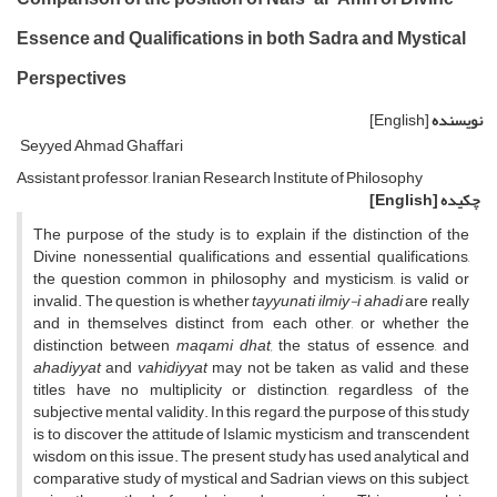
Essence and Qualifications in both Sadra and Mystical
Perspectives
نویسنده
[English]
Seyyed Ahmad Ghaffari
Assistant professor, Iranian Research Institute of Philosophy
چکیده
[English]
The purpose of the study is to explain if the distinction of the
Divine nonessential qualifications and essential qualifications,
the question common in philosophy and mysticism, is valid or
invalid. The question is whether
tayyunati ilmiy-i ahadi
are really
and in themselves distinct from each other, or whether the
distinction between
maqami dhat,
the status of essence, and
ahadiyyat
and
vahidiyyat
may not be taken as valid and these
titles have no multiplicity or distinction, regardless of the
subjective mental validity. In this regard, the purpose of this study
is to discover the attitude of Islamic mysticism and transcendent
wisdom on this issue. The present study has used analytical and
comparative study of mystical and Sadrian views on this subject,