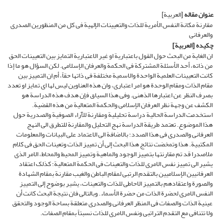
عنوان مقاله
[العربیة]
مقارنة مکانة النفس الأمریة للذات والتعیینات الإلهیة فی کل من المنظورین الصدری
والعرفانی
چکیده
[العربیة]
ان الغایة من البحث حول القول باعتباریة او غیر الاعتباریة التمایز بین التعیینات الحق
من ذاته، أحد الأسئلة المشترکة فی الحکمة والعرفان الإسلامی. لکن السؤال هو ما إذا
کانت التعیینات العلمیة الواحدة والاسمیة مختلفة فی ذاتها حقاً، أم ان التمییز بین
مقام الذات ومقام الوحدة هو امر اعتباری، وان هذه العناوین لیس لها ای تمایز او تعدد
بصرف النظر عن اعتبارها الذهنی. وفی هذا السیاق فإن هدف هذه الدراسة هو
الکشف عن وجهة نظر العرفان الإسلامی والحکمة المتعالیة من هذه القضیة.
استخدمت الدراسة الحالیة دراسة تحلیلیة ومقارنة للآراء الصوفیة والصدریة حول
هذا الموضوع. تعتمد طریقة الدراسة نهج التحلیل والمقارنة للتطرق الى النهج
العرفانی والصدری فی هذا الصدد؛ بالاضافة الى الاعتماد على البیانات والمعلومات
المکتبیة. هذا وتمخضت نتائج هذا البحث إلى أن تمییز الذات وتعینات الحق فی کلام
ملاصدرا قد تم مقارنتها بتمییز الوجود والماهیة وتمییز المحیط والمحاط، الامر الذی
یشیر الى تمییز نفس الامری للذات والتعینات فی الحکمة المتعالیة؛ کذلک اعتقاد
العرفانیین الإسلامیین بالتقدم الرتبی لمقام الباطن والغیب مقارنة بمقام الشهادة
والصورة واعتقادهم بالتمییز الاحاطی للذات والتعینات، یشیر بوضوح إلى التمییز
النفس الامری لحضرة الذات من حضرة الأسماء. وبالتالی فان نتیجة البحث کانت أن
عینیة الذات والصفات فی المنظر العرفانی والصدری متعلقة بساحة الوجود والتحقق
ولا تتنافى مع التقدم التراتبی ونفس الامری للذات نسبتاً بمقام الصفات.