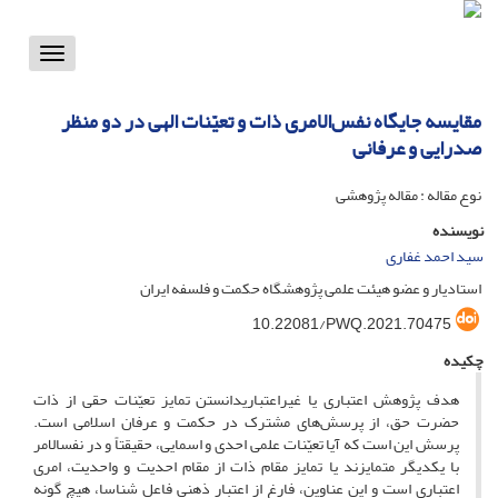
Toggle
vigation
مقایسه جایگاه نفس‌الامری ذات و تعیّنات الهی در دو منظر
صدرایی و عرفانی
نوع مقاله : مقاله پژوهشی
نویسنده
سید احمد غفاری
استادیار و عضو هیئت علمی پژوهشگاه حکمت و فلسفه ایران
10.22081/PWQ.2021.70475
چکیده
هدف پژوهش اعتباری یا غیراعتباری‎دانستن تمایز تعیّنات حقی از ذات
حضرت حق، از پرسش‌های مشترک در حکمت و عرفان اسلامی است.
پرسش این است که آیا تعیّنات علمی احدی و اسمایی، حقیقتاً و در نفس‎الامر
با یکدیگر متمایزند یا تمایز مقام ذات از مقام احدیت و واحدیت، امری
اعتباری است و این عناوین، فارغ از اعتبار ذهنیِ فاعل شناسا، هیچ گونه