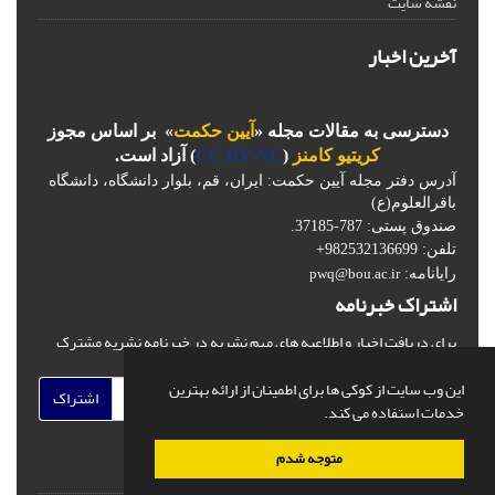
نقشه سایت
آخرین اخبار
دسترسی به مقالات مجله «
آیین حکمت
» بر اساس مجوز
کریتیو کامنز
(
CC BY-NC
) آزاد است.
آدرس دفتر مجله آیین حکمت: ایران، قم، بلوار دانشگاه، دانشگاه
باقرالعلوم(ع)
صندوق پستی: 787-37185.
تلفن: 982532136699+
رایانامه:
pwq@bou.ac.ir
اشتراک خبرنامه
برای دریافت اخبار و اطلاعیه های مهم نشریه در خبرنامه نشریه مشترک
شوید.
این وب سایت از کوکی ها برای اطمینان از ارائه بهترین
اشتراک
خدمات استفاده می کند.
متوجه شدم