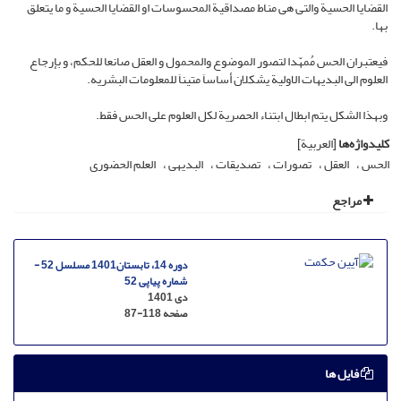
القضایا الحسیة والتی هی مناط مصداقیة المحسوسات او القضایا الحسیة و ما یتعلق
بها.
فیعتبران الحس مُمهّدا لتصور الموضوع والمحمول و العقل صانعا للحکم، و بإرجاع
العلوم الی البدیهات الاولیة یشکلان أساساَ متیناَ للمعلومات البشریه.
وبهذا الشکل یتم ابطال ابتناء الحصریة لکل العلوم علی الحس فقط.
کلیدواژه‌ها
[العربیة]
الحس
العقل
تصورات
تصدیقات
البدیهی
العلم الحضوری
مراجع
دوره 14، تابستان1401 مسلسل 52 -
شماره پیاپی 52
دی 1401
صفحه
87-118
فایل ها