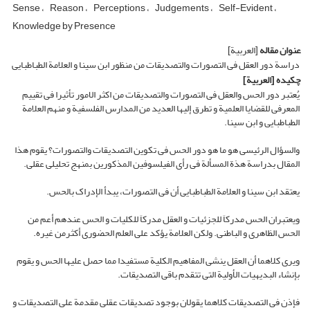
Sense
Reason
Perceptions
Judgements
Self-Evident
Knowledge by Presence
عنوان مقاله
[العربیة]
دراسة دور العقل فی التصورات والتصدیقات من منظور ابن سینا و العلامة الطباطبایی
چکیده
[العربیة]
یُعتبر دور الحس والعقل فی التصورات والتصدیقات من اکثر الامور تأثیرا فی تقییم
المعرفی للقضایا العلمیة و تطرق إلیها العدید من المدارس الفلسفیة و منهم العلامة
الطباطبایی و ابن سینا.
والسؤال الرئیسی هو ما هو دور الحس فی تکوین التصدیقات والتصورات؟ یقوم هذا
المقال بدراسة هذة المسألة فی رأی الفیلسوفین المذکورین بمنهج تحلیلی عقلی.
یعتقد ابن سینا و العلامة الطباطبایی أن فی التصورات، یبدأ الإدراک بالحس.
ویعتبران الحس مدرکاَ للجزئیات و العقل مدرکاَ للکلیات و الحس عندهم أعم من
الحس الظاهری و الباطنی. ولکن العلامة یؤکد على العلم الحضوری أکثرمن غیره.
ویرى کلاهما أن العقل ینشی المفاهیم الکلیة مستفیدا مما حصل علیها الحس و یقوم
بإنشاء البدیهیات الأولیة التی تتقدم باقی التصدیقات.
فإذن فی التصدیقات کلاهما یقولان بوجود تصدیقات عقلی مقدمة علی التصدیقات و