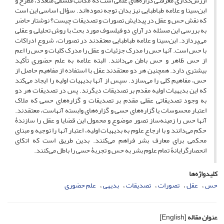
ارزش‌گذاری معرفتی گزاره‌های علمی است که مکاتب فلسفی متعدد، مطرح و
ابن‌سینا و علامه طباطبایی نیز بدان توجه نموده‌اند. سؤال اساسی این است
که نقش حس و عقل در پیدایش تصورات و تصدیقات چیست؟ نوشتار حاضر
به بررسی این مسئله در آرای دو فیلسوف مورد بحث با روش تحلیلی و عقلی
می‌پردازد. ابن‌سینا و علامه طباطبایی معتقدند در تصورات، شروع ادراکات
با حس است. آنها حس را مدرک جزئیات و عقل را مدرک کلیات و حس را اعم
از حس ظاهر و حس باطن می‌دانند. البته علامه به علم حضوری تأکید
بیشتری دارد. همچنین هر دو معتقدند عقل با استفاده از مفاهیم حاصل از
حس، مفاهیم کلی را می‌سازد. سپس از آنها بدیهیات اولیه را ایجاد می‌کند
که این بدیهیات اولیه مقدم بر تصدیقات دیگرند. پس در تصدیقات هر دو
به وجود تصدیقاتی عقلی مقدم بر تصدیقات و گزاره‌های حسی که ملاک
اعتبار محسوسات یا گزاره‌های حسی و گزاره‌های وابسته آنهاست، معتقدند.
آنها حس را زمینه‌ساز تصور موضوع و محمول این قضایا و عقل را سازندۀ
حکم می‌دانند و با ارجاع علوم به بدیهیات اولیه، اعتبار آنها را توجیه و مبنای
محکمی برای معارف بشر فراهم می‌کنند. بدین طریق است که اتکای
انحصارگرایانۀ تمام علوم بشر به حس و تجربۀ حسی را باطل می‌کنند.
کلیدواژه‌ها
حس
عقل
تصورات
تصدیقات
بدیهی
علم حضوری
عنوان مقاله
[English]