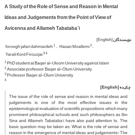
A Study of the Role of Sense and Reason in Mental
Ideas and Judgements from the Point of View of
Avicenna and Allameh Tabataba`i
نویسندگان
[English]
1
2
foroogh jafari dahmardeh
Hasan Moallemi
3
4
Yarali Kord Firouzjai
1
PhD student at Baqer al-Uloom University against Islam
2
Associate professor, Baqer al-Olum University
3
Professor, Baqer al-Olum University
4
چکیده
[English]
The issue of the role of sense and reason in mental ideas and
judgements is one of the most effective issues in the
epistemological evaluation of scientific propositions, which many
prominent philosophical schools and such philosophers as Ibn
Sina and Allameh Tabataba'i have also paid attention to. The
basic question may be taken as: What is the role of sense and
reason in the emergence of mental ideas and judgements? The