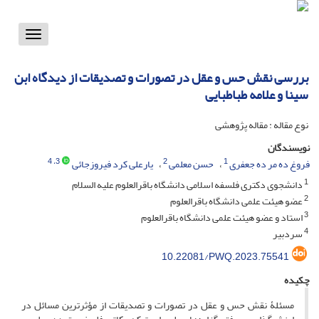
Toggle
vigation
بررسی نقش حس و عقل در تصورات و تصدیقات از دیدگاه ابن
سینا و علامه طباطبایی
نوع مقاله : مقاله پژوهشی
نویسندگان
، 4
3
2
1
فروغ ده مر ده جعفری
حسن معلمی
یارعلی کرد فیروزجائی
1
دانشجوی دکتری فلسفه اسلامی دانشگاه باقرالعلوم علیه السلام
2
عضو هیئت علمی دانشگاه باقرالعلوم
3
استاد و عضو هیئت علمی دانشگاه باقرالعلوم
4
سردبیر
10.22081/PWQ.2023.75541
چکیده
مسئلۀ نقش حس و عقل در تصورات و تصدیقات از مؤثرترین مسائل در