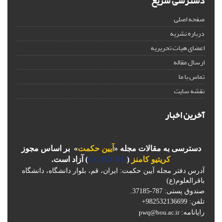
دسترسی سریع
صفحه اصلی
درباره نشریه
اعضای هیات تحریریه
ارسال مقاله
تماس با ما
نقشه سایت
آخرین اخبار
دسترسی به مقالات مجله «
آیین حکمت
» بر اساس مجوز
کریتیو کامنز
(
CC BY-NC
) آزاد است.
آدرس دفتر مجله آیین حکمت: ایران، قم، بلوار دانشگاه، دانشگاه
باقرالعلوم(ع)
صندوق پستی: 787-37185.
تلفن: 982532136699+
رایانامه:
pwq@bou.ac.ir