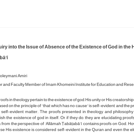
iry into the Issue of Absence of the Existence of God in the
bā’ī
Soleymani Amiri
r and Faculty Member of Imam Khomeini Institute for Education and Res
oofs in theology pertain to the existence of god, His unity or His creatorshi
sed on the principle of “that which has no cause” is self-evident, and the 
s self-evident matter. The proofs presented in theology and philosophy o
ish the existence of god in itself. Or if they do, they are elucidating pro
 from the perspective of ‘Allāmah Ṭabāṭabā’ī, contains proofs on God. Howe
e His existence is considered self-evident in the Quran and even the el