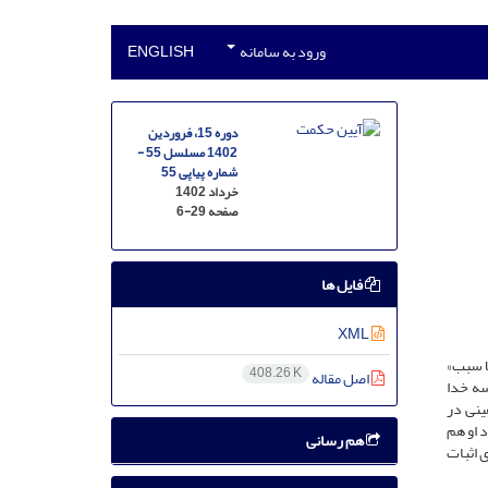
ورود به سامانه
ENGLISH
دوره 15، فروردین
1402 مسلسل 55 -
شماره پیاپی 55
خرداد 1402
صفحه
6-29
فایل ها
XML
ا سبب»
408.26 K
اصل مقاله
سه خدا
ینی در
 او هم
هم رسانی
ی اثبات