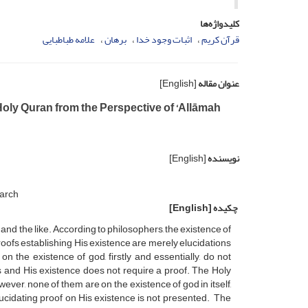
کلیدواژه‌ها
قرآن کریم
اثبات وجود خدا
برهان
علامه طباطبایی
عنوان مقاله
[English]
 Holy Quran from the Perspective of ‘Allāmah
نویسنده
[English]
earch
چکیده
[English]
p and the like. According to philosophers, the existence of
proofs establishing His existence are merely elucidations
n the existence of god, firstly and essentially, do not
ofs and His existence does not require a proof. The Holy
ver, none of them are on the existence of god in itself,
ucidating proof on His existence is not presented. The