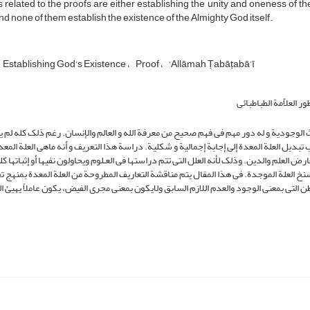
 related to the proofs are either establishing the unity and oneness of the
nd none of them establish the existence of the Almighty God itself.
Establishing God's Existence
Proof
‘Allāmah Ṭabāṭabā’ī
 العلاّمة الطباطبائی
 الوجودیة و له دور مهم فی فهم صحیح من معرفة الله و العالم والإنسان. رغم ذلک کله لم 
 تبدیل العلة المعدة إلى إجابة إجمالیة و شکلیة. دراسة هذا التعریف و أنه ماهی العلة المعد
لعلم والدین. وذلک لأنه العلل التی تتم دراستها فی العـلوم ویحاولون نفیها أو إثباتها کل
خ العلة الموجدة. فی هذا المقال یتم مناقشة التعاریف المطروحة من العلة المعدة بمنهج ت
طن التی بمعنى الوجود والعدم اللازم السابق ولایکون بمعنى مجرى الفیض، یکون عاملاً یهیئ ال