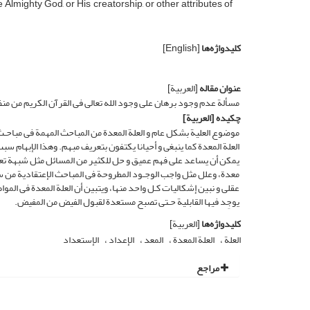
 Almighty God, or His creatorship, or other attributes of
کلیدواژه‌ها
[English]
عنوان مقاله
[العربیة]
مسألة عدم وجود برهان على وجود الله تعالى فی القرآن الکریم من منظور
چکیده
[العربیة]
موضوع العلیة بشکل عام و العلة المعدة من المباحث المهمة فی مباحـث
العلة المعدة کما ینبغی و أحیانا یکتفون بتعریف مبهم. وهذا الإبهام سبب
یمکن أن یساعد على فهم عمیق و حل للکثیر من المسائل مثل شبهة تعارض ا
معدة، وعلل مثل واجب الوجـود المطروحة فی المباحث الإعتقادیة من سن
عقلی و نبین إشکالیات کـل واحد منها، ویتبین أن العلة المعدة فی الموا
یوجِد فیها القابلیة حـتی تصبح مستعدة لقبول الفیض من المفیض.
کلیدواژه‌ها
[العربیة]
العلة
العلة المعدة
المعد
الإعداد
الإستعداد
مراجع