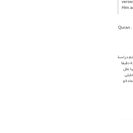
verses
Him, a
Quran
یتم دراسة
ة دقیقا
ها علل
حلیلی
مادة و