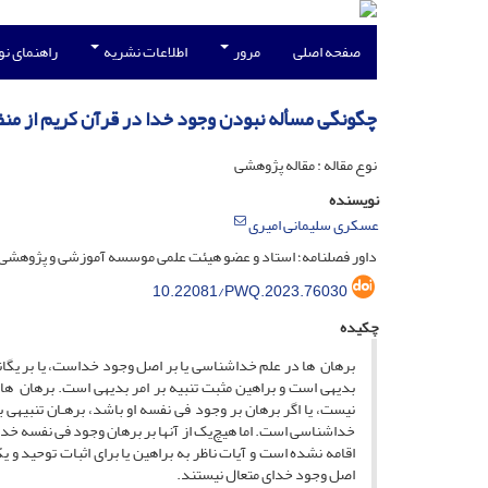
صفحه اصلی
مرور
اطلاعات نشریه
راهنمای ن
چگونگی مسأله نبودن وجود خدا در قرآن کریم از منظر
نوع مقاله : مقاله پژوهشی
نویسنده
عسکری سلیمانی امیری
داور فصلنامه؛ استاد و عضو هیئت علمی موسسه آموزشی و پژوهشی 
10.22081/PWQ.2023.76030
چکیده
برهان ها در علم خداشناسی یا بر اصل وجود خداست، یا بر یگانگی
بدیهی است و براهین مثبت تنبیه بر امر بدیهی است. برهان هایی 
نیست، یا اگر برهان بر وجود فی نفسه او باشد، برهـان تنبیهی ب
خداشناسی است. اما هیچ‌یک از آنها بر برهان وجود فی نفسه خدا
اقامه نشده است و آیات ناظر به براهین یا برای اثبات توحید و یک
اصل وجود خدای متعال نیستند.