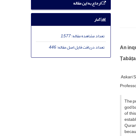
ارجاع به این مقاله
آمار
تعداد مشاهده مقاله:
1,577
تعداد دریافت فایل اصل مقاله:
446
An inqu
Ṭabāṭa
Askari 
Professo
The pr
god ba
of thi
establ
Quran,
becaus