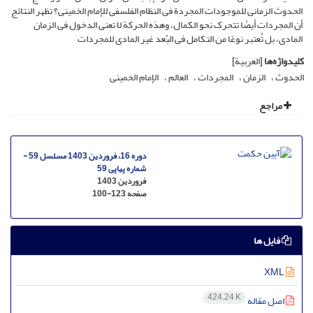
الحدوث الزمانی للموجودات المجردة فی النظام الفلسفی للإمام الخمینی؟ تظهر النتائج
أن المجردات أیضًا تتحرک نحو الکمال، وهذه الحرکة لا تعنی الدخول فی الزمان
المادی، بل تُعتبر نوعًا من التکامل فی البُعد غیر المادی للمجردات
کلیدواژه‌ها
[العربیة]
الحدوث
الزمان
المجردات
العالم
الإمام الخمینی
مراجع
دوره 16، فروردین 1403 مسلسل 59 -
شماره پیاپی 59
فروردین 1403
صفحه
100-123
فایل ها
XML
424.24 K
اصل مقاله