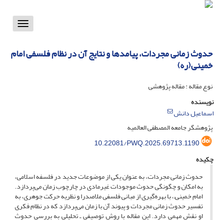
Toggle
vigation
حدوث زمانی مجردات، پیامدها و نتایج آن در نظام فلسفی امام
خمینی(ره)
نوع مقاله : مقاله پژوهشی
نویسنده
اسماعیل دانش
پژوهشگر جامعه المصطفی العالمیه
10.22081/PWQ.2025.69713.1190
چکیده
حدوث زمانی مجردات، به عنوان یکی از موضوعات جدید در فلسفه اسلامی،
به امکان و چگونگی حدوث موجودات غیرمادی در چارچوب زمان می‌پردازد.
امام خمینی;، با بهره‌گیری از مبانی فلسفی ملاصدرا و نظریه حرکت جوهری، به
تفسیر حدوث زمانی مجردات و پیوند آن‌ با زمان می‌پردازد که در نظام فکری
او نقش مهمی دارد. این مقاله با روش توصیفی ـ تحلیلی به بررسی حدوث