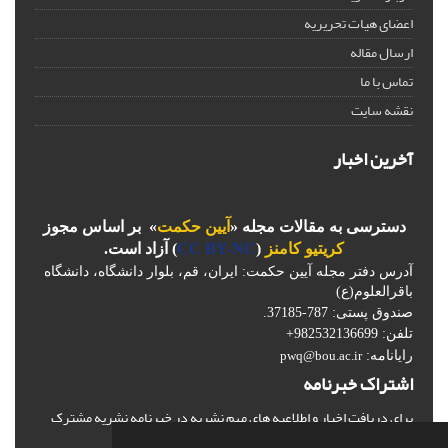
اعضای هیات تحریریه
ارسال مقاله
تماس با ما
نقشه سایت
آخرین اخبار
دسترسی به مقالات مجله «
آیین حکمت
» بر اساس مجوز
کریتیو کامنز
(
CC BY-NC
) آزاد است.
آدرس دفتر مجله آیین حکمت: ایران، قم، بلوار دانشگاه، دانشگاه
باقرالعلوم(ع)
صندوق پستی: 787-37185.
تلفن: 982532136699+
رایانامه:
pwq@bou.ac.ir
اشتراک خبرنامه
برای دریافت اخبار و اطلاعیه های مهم نشریه در خبرنامه نشریه مشترک
شوید.