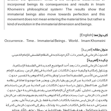
incorporeal beings, its consequences and results in Imam
Khomeini's philosophical system? The results show that
immaterial beings also move towards perfection, and this
movement does not mean entering the material time, but rather a
kind of evolution in the immaterial dimension and beings.
کلیدواژه‌ها
[English]
Occurrence
Time
Immaterial Beings
World
Imam Khomeini
عنوان مقاله
[العربیة]
الحدوث الزمانی فی المجردات؛آثاره ونتائجه فی النظام الفلسفی للإمام الخمینی
چکیده
[العربیة]
الحدوث الزمانی للمجردات یعد أحد المواضیع الجدیدة فی الفلسفة الإسلامیة،
ویتناول إمکانیة وکیفیة حدوث الکائنات غیر المادیة فی إطار الزمن. یستفید الإمام
الخمینی من الأسس الفلسفیة لملا صدرا ونظریة الحرکة الجوهریة لتفسیر حدوث
الکائنات غیر المادیة عبر الزمن وربطها بالزمان، ویعتبر هذا موضوعًا هامًا فی نظامه
الفکری. هذا المقال تناول دراسة حدوث الکائنات غیر المادیة عبر الزمن باستخدام
منهج وصفی ـ تحلیلی. تُظهر النتائج أن الإمام الخمینی یقدم رؤیة فریدة حول حدوث
المجردات الزمانی، حیث یستخدم الحرکة الجوهریة لتقدیم مفهوم مختلف عن الزمان
والحدوث. الزمان لیس مختصًا بالکائنات المادیة فقط، بل فی مرتبة أعلى، یعتبر
عنصرًا فی خدمة تکامل الکائنات المجردة؛ ولذلک، ینظر إلى الحدوث الزمانی کحرکة
داخلیة نحو الکمال. هدف هذا المقال هو الإجابة عن سؤال: ما هی الآثار ونتائج