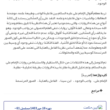
الوجود.
تربط معظم أقوال الإمام علی علیه السلام بین فاعلیة الواجب وطبیعة علمه، موضحة
المغالطات والشبهات حول فاعلیته وعلمه. النقد على رأی المشّائین یستند إلى ثلاثة
أنواع من هذه الروایات، والتی بمجموعها تعتبر أن هذه النظریة لا تلیق بمقام ومنزلة
الله سبحانه وتعالى. الفئة الأولى: روایات تنفی العلم الحصولی عن واجب الوجود، وهو
ما یخالف رأی المشّائین. الفئة الثانیة: أقوال تؤکد عدم حاجة الله إلى غیره، وتنفی أی
مثال أو نموذج یُستخدم لخلق الموجودات، ویمکن من خلالها استنباط نفی کون الصور
المرتسمة نموذجًا أو مثالًا لخلق الأشیاء. الفئة الثالثة: روایات تنفی وجود أی وسیط بین
الله ومعلوماته، مما یُضعف أساس نظریة الفاعل بالعنایة التی تعتمد على الصور
المرتسمة کوسیط بین الله والمخلوقات.
تم التوصل إلى هذه الانتقادات من خلال الاستظهار والاستنباط من روایات الإمام علی
علیه السلام، وتم تحلیل النظریة مقارنة بهذه الروایات بطریقة تحلیلیة-عقلیة.
کلیدواژه‌ها
[العربیة]
الإمام علی
واجب الوجود
ابن سینا
الفاعل بالعنایة
الصور المرتسمة
مراجع
دوره 16، مهر1403 مسلسل 61 -