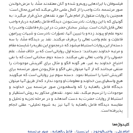
فیلسوفان با ایرادهایی روبه‌رو شده و آنان معتقدند مشّاء با عرَض‌خواندن
صور مرتسمه، ذات واجب را از کمال علمی خالی می‎کند که امری محال است؛
همچنین با روایات منقول از امام علی7 مورد نقدهای جدّی قرار می‎گیرد؛ به
گونه‎ای که با این روایات، نادرست‌بودن دیدگاه فاعل بالعنایه درباره واجب
تعالی قابل اثبات است. بیشتر سخنان حضرت در این باره فاعلیّت واجب را با
نحوه علم او پیوند زده و با تبیین آنها، تصوّرات نادرست و شبهات پیرامون
فاعلیّت و علم واجب تعالی را برطرف می‎کنند. نقد بر دیدگاه مشّاء با سه
دسته از این روایات استنباط می‎شود که درمجموع این نظریه را شایسته مقام
و مرتبه خداوند نمی‎دانند: دسته اول روایاتی است که بر خلاف مشّاء، علم
حصولی را از واجب تعالی نفی می‎کنند. دسته دوم سخنانی است که با نفی
احتیاجِ خداوند به غیر، هر گونه الگو و مثال برای آفرینش موجودات را
منتفی می‎دانند که از آنها می‎توان نفی الگو و مثال‌بودنِ صور مرتسمه برای
آفرینش اشیا را استنباط نمود. دسته سوم نیز روایاتی است که می‎گویند
هیچ واسطه‎ای بین خداوند و معلومات او وجود ندارد که از طریق آنها می‎توان
دیدگاه فاعل بالعنایه را که واسطه‌بودنِ صور مرتسمه بین خداوند و
موجودات را ترسیم می‎کند، نقد نمود. نقدهای مذکور به روش استظهار و
استنباط از روایات حضرت به دست آمده‎اند و در مرحله تجزیه و تحلیل و
مقایسه دیدگاه فاعل بالعنایه با آنها نیز به شیوه تحلیلی- عقلی انجام
پذیرفته است.
کلیدواژه‌ها
امام علی
واجب‌الوجود
ابن‌سینا
فاعل بالعنایه
صور مرتسمه