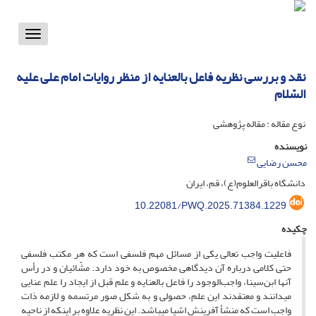
Toggle
vigation
نقد و بررسی نظریه فاعل بالعنایه از منظر روایات امام علی علیه
السّلام
نوع مقاله : مقاله پژوهشی
نویسنده
محسن رضایی
دانشگاه باقرالعلوم(ع)، قم، ایران
10.22081/PWQ.2025.71384.1229
چکیده
فاعلیت واجب تعالی یکی از مسائل مهم فلسفی است که هر مکتب فلسفی
حتی کلامی درباره آن دیدگاهی مخصوص به خود دارد. مشّائیان و در رأس
آنها ابن‌سینا، واجب‌الوجود را فاعل بالعنایه و علم قبل از ایجاد را علم عنایی
می‎دانند و معتقدند این علم، حصولی و به شکل صور مرتسمه و لازمه ذات
واجب است که منشأ آفرینش اشیا می‎باشد. این نظریه علاوه بر اینکه از ناحیه