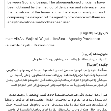
between God and beings. The aforementioned criticisms have
been obtained by the method of derivation and inference from
the narrations of the Imam, and in the stage of analyzing and
comparing the viewpoint of the agent by providence with them, an
analytical-rational method has been used
کلیدواژه‌ها
[English]
Imam Ali (A)
Wajib al-Wujud
Ibn Sina
Agent by Providence
Fa`il-i bil-Inayah
Drawn Forms
عنوان مقاله
[العربیة]
نقد وتحلیل نظریة الفاعل بالعنایة من منظور روایات الإمام علی
چکیده
[العربیة]
مسألة فاعلیة واجب الوجود تُعد من القضایا الفلسفیة المهمة التی تناولتها المدارس
الفلسفیة والکلامیة من زوایا مختلفة. یرى الفلاسفة المشّائیون، وعلى رأسهم ابن
سینا، أن واجب الوجود هو فاعل بالعنایة، وأن علمه قبل الخلق هو علم عنایی، یتمثل
فی صور مرتسمة وضروریة لذات الواجب، وهی التی تؤدی إلى خلق الموجودات.
غیر أن هذا التصور لاقى اعتراضات فلسفیة جادة. فقد رأى البعض أن وصف الصور
المرتسمة بأنها عرض یفرغ ذات الواجب من الکمال العلمی، وهو أمر مرفوض. إضافة
إلى ذلک، تعرضت هذه النظریة لنقد شدید فی روایات الإمام علی علیه السلام، حیث
یمکن من خلال هذه الروایات إثبات بطلان نظریة الفاعل بالعنایة بالنسبة إلى واجب