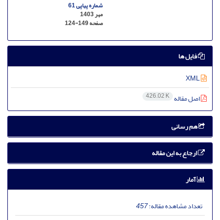
شماره پیاپی 61
مهر 1403
صفحه
124-149
فایل ها
XML
426.02 K
اصل مقاله
هم رسانی
ارجاع به این مقاله
آمار
تعداد مشاهده مقاله:
457