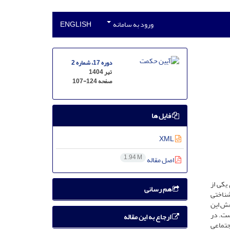
ورود به سامانه
ENGLISH
دوره 17، شماره 2
تیر 1404
صفحه
107-124
فایل ها
XML
1.94 M
اصل مقاله
یکی از
هم رسانی
شناختی
هش این
ست. در
ارجاع به این مقاله
جتماعى