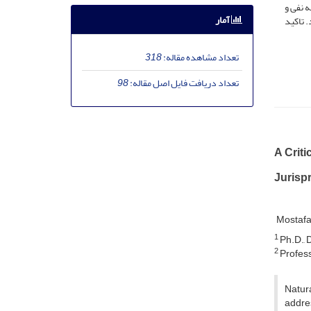
 نفی و
آمار
 تاکید
تعداد مشاهده مقاله:
318
تعداد دریافت فایل اصل مقاله:
98
A Criti
Jurisp
Mostaf
1
Ph.D., 
2
Profess
Natur
addres