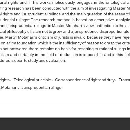
ural rights and, in his works, meticulously engages in the ontological 
ng research has been conducted with the aim of investigating Master Mo
l rights and jurisprudential rulings, and the main question of the researc
rudential rulings? The research method is based on descriptive-analytic
 and jurisprudential rulings. in Master Motahari's view, inattention to the 
cial philosophy of Islam not to grow, and a jurisprudence disproportionate 
. Martyr Motahari's criticism of jurists is invalid, because they have r
on a firm foundation, which is the insufficiency of reason to grasp the crit
is not answered, there remains no basis for resorting to rational ruling
alism and certainty in the field of deduction is impossible, and in this field
tures is open to study and evaluation.
rights
Teleological principle
Correspondence of right and duty
Trans
 Motahari
Jurisprudential rulings