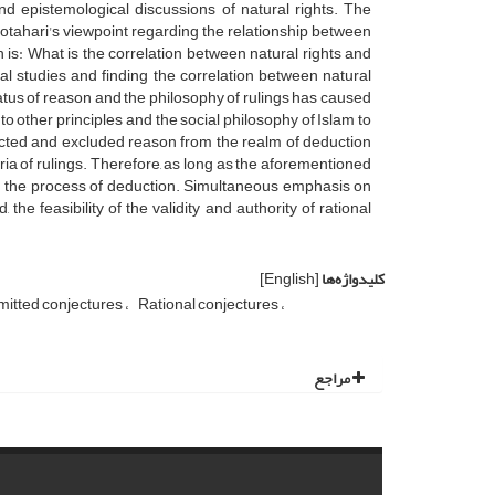
and epistemological discussions of natural rights. The
tahari's viewpoint regarding the relationship between
h is: What is the correlation between natural rights and
al studies and finding the correlation between natural
status of reason and the philosophy of rulings has caused
to other principles and the social philosophy of Islam to
ejected and excluded reason from the realm of deduction
eria of rulings. Therefore, as long as the aforementioned
s in the process of deduction. Simultaneous emphasis on
, the feasibility of the validity and authority of rational
کلیدواژه‌ها
[English]
mitted conjectures
Rational conjectures
مراجع