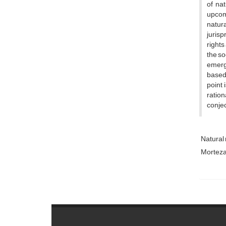
of nat
upcomi
natura
jurisp
rights
the so
emerge
based 
point 
ration
conjec
Natural 
Morteza