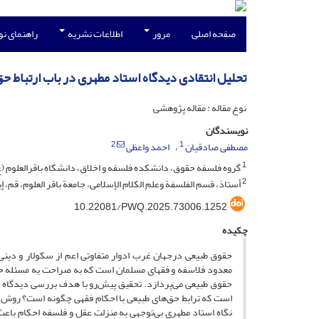
صفحه اصلی
مرور
اطلاعات نشریه
راهنمای ن
تحلیل انتقادی دیدگاه استاد مطهری در باب ارتباط ح
نوع مقاله : مقاله پژوهشی
نویسندگان
2
1
مصطفی صادقیان
احمد واعظی
1
گروه فلسفه حقوق، دانشکده فلسفه و اخلاق، دانشگاه باقرالعلوم (ع)
2
أستاذ، قسم الفلسفة وعلم الکلام الإسلامی، جامعة باقر العلوم، قم، إ
10.22081/PWQ.2025.73006.1252
چکیده
حقوق طبیعی درجهان غرب ادوار متفاوتی اعم از سکولار و دینی
معدود فلاسفه و فقهای مسلمان است که به صراحت به مسئله ح
حقوق طبیعی می‌پردازد. تحقیق پیش‌رو با هدف بررسی دیدگاه ا
است که ترابط حق‌های طبیعی با احکام فقهی چگونه است؟ روش ت
نگاه استاد مطهری بى‌توجهى به منزلت عقل و فلسفه احکام باع