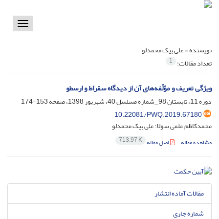
Toggle
vigation
نویسنده =
علی بیک محمدلو
1
تعداد مقالات:
ویژگی تعریف و مؤلّفه‌های آن از دیدگاه سقراط و ارسطو
دوره 11، تابستان 98_شماره مسلسل 40، شهریور 1398، صفحه
153-174
10.22081/PWQ.2019.67180
محمدکاظم علمی سولا؛ علی بیک محمدلو
713.97 K
مشاهده مقاله
اصل مقاله
مقالات آماده انتشار
شماره جاری