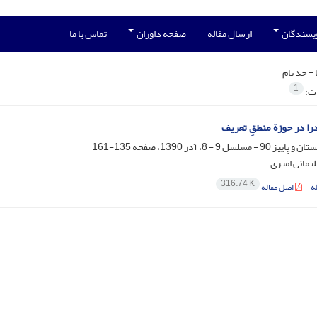
ویسندگان
ارسال مقاله
صفحه داوران
تماس با ما
 =
حد تام
1
ات:
را در حوزة منطقِ تعریف
135-161
مانی امیری
316.74 K
ه
اصل مقاله