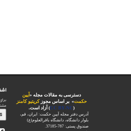
اشت
دسترسی به مقالات مجله «
آیین
برای
حکمت
» بر اساس مجوز
کریتیو کامنز
مشت
(
CC BY-NC
) آزاد است.
آدرس دفتر مجله آیین حکمت: ایران، قم،
بلوار دانشگاه، دانشگاه باقرالعلوم(ع)
صندوق پستی: 787-37185.