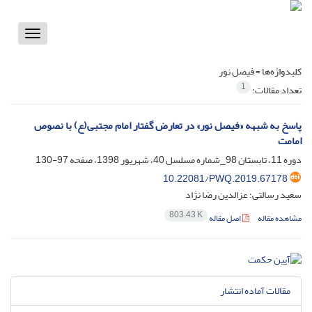
Toggle
vigation
کلیدواژه‌ها =
فیصل نور
1
تعداد مقالات:
پاسخ به شبهه «فیصل نور» در تعارض گفتار امام مجتبی(ع) با نصوص
امامت
دوره 11، تابستان 98_شماره مسلسل 40، شهریور 1398، صفحه
97-130
10.22081/PWQ.2019.67178
سعید رسالتی؛ عزالدین رضا نژاد
803.43 K
مشاهده مقاله
اصل مقاله
مقالات آماده انتشار