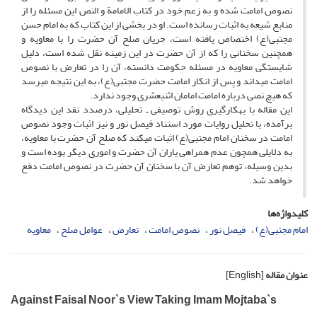
نصوص امامت شده و به زعم خود در کتاب الامامة و النص این مسئله را از
منابع شیعه به اثبات رسانده است. او در بخشی از این کتاب که به امام حسن
مجتبی(ع) اختصاص یافته است، جریان صلح آن حضرت را با معاویه و
همچنین سخنانی را که از آن حضرت در این زمینه نقل شده است، دلیل
شایستگی معاویه در مسئله حکومت دانسته، آن را در تعارض با نصوص
امامت می­داند و پس از انکار امامت حضرت مجتبی(ع)، به این نتیجه می­رسد
که هیچ نصی درباره­ امامت امامان اثنی­عشری وجود ندارد.
این مقاله با به­کارگیری روش توصیفی ـ تحلیلی، درصدد نقد این دیدگاه
برآمده، با تحلیل روایات مورد استناد فیصل نور و نیز اثبات وجود نصوص
امامت در سخنان امام مجتبی(ع) اثبات می­کند که صلح آن حضرت با معاویه،
به دلایلی همچون عدم همراهی یاران آن حضرت و اموری دیگر بوده است و
بدین وسیله، توهم تعارض آن با سخنان آن حضرت در نصوص امامت دفع
خواهد شد.
کلیدواژه‌ها
امام مجتبی(ع)
فیصل نور
نصوص امامت
تعارض
عوامل صلح
معاویه
عنوان مقاله
[English]
Against Faisal Noor`s View Taking Imam Mojtaba`s