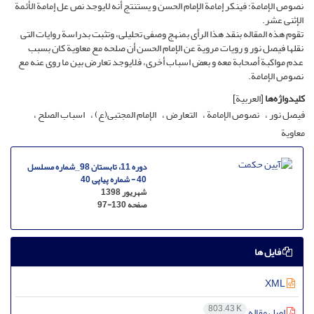
نصوص الإمامة؛ فینکر إمامة الإمام الحسن و یستنتج أنه لایوجد نص عل إمامة الأئمة
الإثنی عشر.
تقوم هذه المقاله بنقد هذا الرأی بمنهج وصفی تحلیلی، وتثبت بدراسة روایات التی
نقلها فیصل نور و رویات مرویة عن الإمام الحسن أن صلحه مع معاویة کان بسبب
عدم مواکبة أصحابة معه و بعض اسباب أخرى، فلایوجد تعارض بین ما روی عنه مع
نصوص الإمامة.
کلیدواژه‌ها
[العربیة]
فیصل نور
نصوص الإمامة
التعارض
الإمام المجتبى(ع)
اسباب الصلح
معاویة
دوره 11، تابستان 98_شماره مسلسل
40 - شماره پیاپی 40
شهریور 1398
صفحه
97-130
فایل ها
XML
803.43 K
اصل مقاله