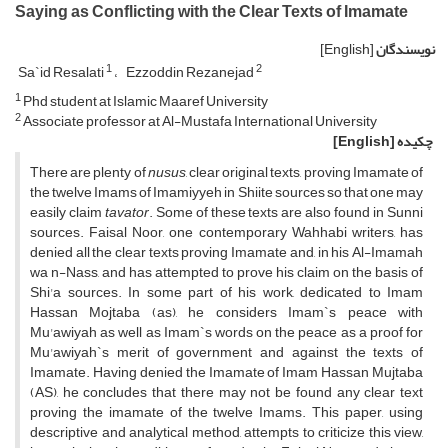
Saying as Conflicting with the Clear Texts of Imamate
نویسندگان
[English]
1
2
Sa`id Resalati
Ezzoddin Rezanejad
1
Phd student at Islamic Maaref University
2
Associate professor at Al-Mustafa International University
چکیده
[English]
There are plenty of
nusus
, clear original texts, proving Imamate of
the twelve Imams of Imamiyyeh in Shiite sources so that one may
easily claim
tavator
. Some of these texts are also found in Sunni
sources. Faisal Noor, one contemporary Wahhabi writers, has
denied all the clear texts proving Imamate and, in his Al-Imamah
wa n-Nass, and has attempted to prove his claim on the basis of
Shi'a sources. In some part of his work, dedicated to Imam
Hassan Mojtaba (as), he considers Imam`s peace with
Mu'awiyah as well as Imam`s words on the peace as a proof for
Mu'awiyah`s merit of government and against the texts of
Imamate. Having denied the Imamate of Imam Hassan Mujtaba
(AS), he concludes that there may not be found any clear text
proving the imamate of the twelve Imams. This paper, using
descriptive and analytical method, attempts to criticize this view,