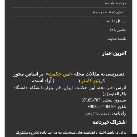
درباره نشریه
اعضای هیات تحریریه
ارسال مقاله
تماس با ما
نقشه سایت
آخرین اخبار
دسترسی به مقالات مجله «
آیین حکمت
» بر اساس مجوز
کریتیو کامنز
(
CC BY-NC
) آزاد است.
آدرس دفتر مجله آیین حکمت: ایران، قم، بلوار دانشگاه، دانشگاه
باقرالعلوم(ع)
صندوق پستی: 787-37185.
تلفن: 982532136699+
رایانامه:
pwq@bou.ac.ir
اشتراک خبرنامه
برای دریافت اخبار و اطلاعیه های مهم نشریه در خبرنامه نشریه مشترک