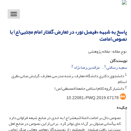
Toggle
vigation
پاسخ به شبهه «فیصل نور» در تعارض گفتار امام مجتبی(ع) با
نصوص امامت
نوع مقاله : مقاله پژوهشی
نویسندگان
2
1
سعید رسالتی
عزالدین رضا نژاد
1
دانشجوی دکتری دانشگاه معارف، رشته مدرسی معارف، گرایش مبانی نظری
اسلام
2
دانشیار گروه کلام اسلامی جامعة المصطفی(ص)
10.22081/PWQ.2019.67178
چکیده
نصوص دال بر امامت ائمۀ اثنی­عشر(ع) به حدی در منابع شیعه فراوانی دارد
که به‏آسانی می­توان بر آن ادعای تواتر کرد. برخی از این نصوص در منابع اهل
سنت نیز یافت می­شود. «فیصل­نور» از نویسندگان معاصر وهابی، منکر تمامی