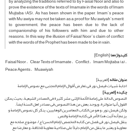
by analyzing the traditions referred to by Faisal Noor and also to
prove the existence of the texts of Imamate in the words of Imam
Mujtaba (AS). As has been shown in the paper, Imam`s peace
with Mu'awiya may not be taken as a proof for Mu'awiyah`s merit
to government; the peace has been due to the lack of
companionship of his followers with him and due to other
reasons. In this way, the illusion of Faisal Noor`s claim of conflict
with the words of the Prophet has been made to be in vain.
کلیدواژه‌ها
[English]
Faisal Noor
Clear Texts of Imamate
Conflict
Imam Mojtaba (a)
Peace Agents
Muawiyah
عنوان مقاله
[العربیة]
اجابة شبهات فیصل نور فی تعارض أقوال الإمام المجتبى مع نصوص الإمامة
چکیده
[العربیة]
النصوص الدالة على إمامة الأئمة الإثنی عشر کثیرة فی المصادر الشیعیة، بحیث یمکن
القول أنها متواترة، ویوجد بعض من هذا النصوص فی مصادر اهل السنة ایضاً.
ولکن فیصل نور، و هو من الکتاب المعاصرین الوهابیین، ینکر کل نصوص الإمامة و
یزعم أنه أثبت هذا الأمر فی کتابه الإمامة والنص.
ینقل فیصل نور فی فصل من کتابه المخصص لإمام الحسن(ع)، موضوع صلحه مع
معاویة و یعتبر ما ینقل من الإمام دلیلاً على صلاحیة معاویة للخلافة، و معارضا مع