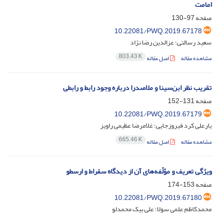
امامت
صفحه
97-130
10.22081/PWQ.2019.67178
سعید رسالتی؛ عزالدین رضا نژاد
803.43 K
مشاهده مقاله
اصل مقاله
تقریب نظر ابن‌سینا و ملاصدرا درباره وجود رابط و رابطی
صفحه
131-152
10.22081/PWQ.2019.67179
یارعلی کرد فیروزجایی؛ غلامرضا عظیمی راویز
665.46 K
مشاهده مقاله
اصل مقاله
ویژگی تعریف و مؤلّفه‌های آن از دیدگاه سقراط و ارسطو
صفحه
153-174
10.22081/PWQ.2019.67180
محمدکاظم علمی سولا؛ علی بیک محمدلو