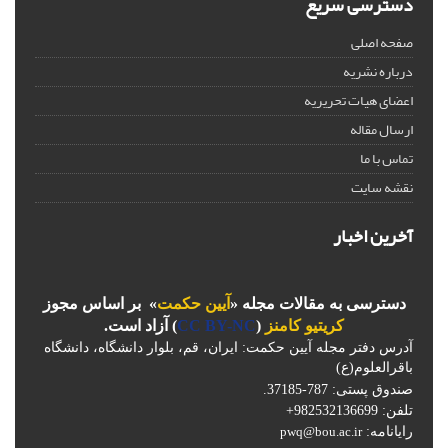
دسترسی سریع
صفحه اصلی
درباره نشریه
اعضای هیات تحریریه
ارسال مقاله
تماس با ما
نقشه سایت
آخرین اخبار
دسترسی به مقالات مجله «
آیین حکمت
» بر اساس مجوز
کریتیو کامنز
(
CC BY-NC
) آزاد است.
آدرس دفتر مجله آیین حکمت: ایران، قم، بلوار دانشگاه، دانشگاه
باقرالعلوم(ع)
صندوق پستی: 787-37185.
تلفن: 982532136699+
رایانامه:
pwq@bou.ac.ir