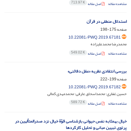
713.97 K
مشاهده مقاله
اصل مقاله
استدلال منطقی در قرآن
صفحه
175-198
10.22081/PWQ.2019.67181
محمدرضا محمدعلیزاده
549.02 K
مشاهده مقاله
اصل مقاله
بررسی انتقادی نظریه «عقل دفائنی»
صفحه
199-222
10.22081/PWQ.2019.67182
حسین غفاری؛ محمداسحاق عارفی؛ محمدمهدی کمالی
589.72 K
مشاهده مقاله
اصل مقاله
خیال به‏مثابه نفس حیوانی بازشناسی قوّۀ خیال نزد صدرالمتألهین در
پرتوی تبیین مبانی و تحلیل کارکردها