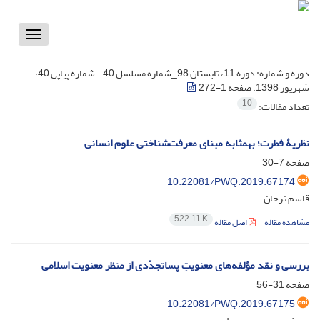
Toggle
vigation
دوره و شماره:
دوره 11، تابستان 98_شماره مسلسل 40 - شماره پیاپی 40،
شهریور 1398، صفحه 1-272
10
تعداد مقالات:
نظریۀ فطرت؛ به‏مثابه مبنای معرفت‌شناختی علوم انسانی
صفحه
7-30
10.22081/PWQ.2019.67174
قاسم ترخان
522.11 K
مشاهده مقاله
اصل مقاله
بررسی و نقد مؤلفه‌های معنویتِ پسا‌تجدّدی از منظر معنویت اسلامی
صفحه
31-56
10.22081/PWQ.2019.67175