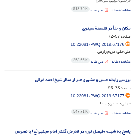
مرتضی حبیبی سی سرا
513.79 K
مشاهده مقاله
اصل مقاله
مکان و خلأ در فلسفة سینوی
صفحه
57-72
10.22081/PWQ.2019.67176
علی حقی؛ مریم زارعی
258.56 K
مشاهده مقاله
اصل مقاله
بررسی رابطه حسن و عشق و هنر از منظر شیخ احمد غزالی
صفحه
73-96
10.22081/PWQ.2019.67177
مهدی حمیدی پارسا
547.71 K
مشاهده مقاله
اصل مقاله
پاسخ به شبهه «فیصل نور» در تعارض گفتار امام مجتبی(ع) با نصوص