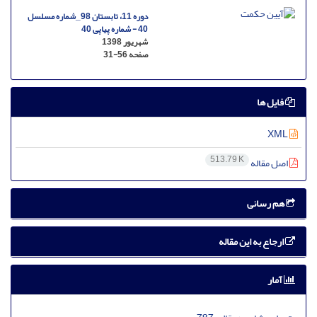
دوره 11، تابستان 98_شماره مسلسل
40 - شماره پیاپی 40
شهریور 1398
صفحه
31-56
فایل ها
XML
513.79 K
اصل مقاله
هم رسانی
ارجاع به این مقاله
آمار