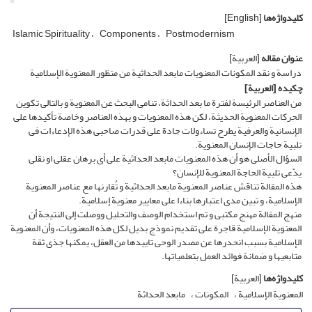
کلیدواژه‌ها
[English]
Islamic Spirituality
Components
Postmodernism
عنوان مقاله
[العربیة]
دراسة و نقد المکونات المعنویات مابعد الحداثیة من منظور المعنویة الإسلامیة
چکیده
[العربیة]
من العناصر الرئیسة لفترة ما بعد الحداثة، تنامی البحث عن المعنویة و بالتالی تکوین
الحرکات المعنویة الحدیثة، لکن هذه المعنویات و بهذه العناصر وخاصة تأکیدها على
الإنسانیة والعرفیة یطرح تساءولات جادة على قدرات صاحبی هذه الإدعاءات فی
تلبیة حاجات الإنسان المعنویة.
السؤال الأصلی هو أن هذه المعنویات مابعد الحداثیة على أی برهان عقلی او نقلی
یدّعی تلبیة الحاجة المعنویة للإنسان؟
هذه المقالة تناقش عناصر المعنویة مابعد الحداثیة و تُقارنها مع عناصر المعنویة
الإسلامیة، و تبین مدى اعتبارها بناءا على معاییر معنویة إسلامیة.
منهج المقالة مهنج مکتبی و تم استخدام الوصف والتحلیل ووصلت إلى النتیجة أن
المعنویة الإسلامیة قاجرة على تقدیم نموذج بدیل لکل هذه المعنویات، وأن المعنویة
الإسلامیة بسبب انحدرها عن مصدر الوحی تاییدها من العقل، یمکنها جذی ثقة
متابعیها و ضمانة فوائد العمل بتعلمیاتها.
کلیدواژه‌ها
[العربیة]
المعنویة الإسلامیة
المکونات
مابعد الحداثة