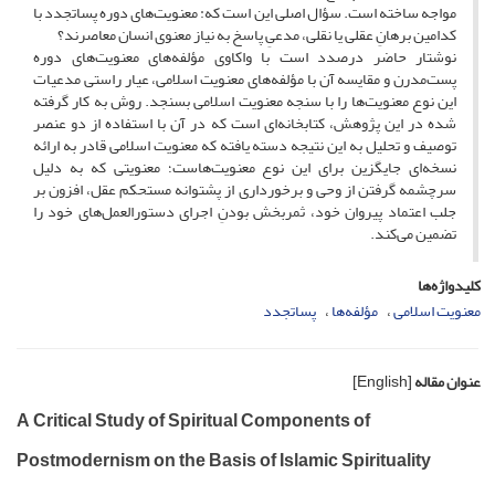
مواجه ساخته است. سؤال اصلی این است که: معنویت‌های دوره پساتجدد با
کدامین برهانِ عقلی یا نقلی، مدعیِ پاسخ به نیاز معنوی انسان معاصرند؟
نوشتار حاضر درصدد است با واکاوی مؤلفه‌های معنویت‌های دوره
پست‌مدرن و مقایسه آن با مؤلفه‌های معنویت اسلامی، عیار راستی مدعیات
این نوع معنویت‌ها را با سنجه معنویت اسلامی بسنجد. روش به کار گرفته
شده در این پژوهش، کتابخانه‌ای است که در آن با استفاده از دو عنصر
توصیف و تحلیل به این نتیجه دسته یافته که معنویت اسلامی قادر به ارائه
نسخه‌ای جایگزین برای این نوع معنویت‌هاست؛ معنویتی که به دلیل
سرچشمه گرفتن از وحی و برخورداری از پشتوانه مستحکم عقل، افزون بر
جلب اعتماد پیروان خود، ثمربخش بودنِ اجرای دستورالعمل‌های خود را
تضمین می‌کند.
کلیدواژه‌ها
معنویت اسلامی
مؤلفه‌ها
پساتجدد
عنوان مقاله
[English]
A Critical Study of Spiritual Components of
Postmodernism on the Basis of Islamic Spirituality