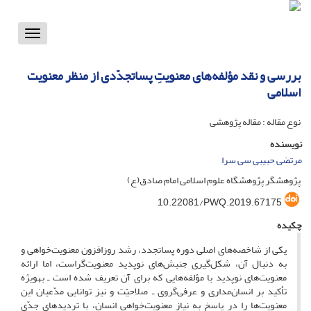
Toggle
vigation
بررسی و نقد مؤلفه‌های معنویتِ پسا‌تجدّدی از منظر معنویت
اسلامی
نوع مقاله : مقاله پژوهشی
نویسنده
مرتضی حبیبی سی سرا
پژوهشگر پژوهشگاه علوم اسلامی امام صادق(ع)
10.22081/PWQ.2019.67175
چکیده
یکی از شاخصه‌های اصلی دوره پساتجدد، رشد روزافزون معنویت‌خواهی و
به دنبال آن، شکل‌گیری جنبش‌های نوپدید معنویت‌گراست، اما ارائه
معنویت‌های نوپدید با مؤلفه‌هایی که برای آن تعریف شده است ـ به‏ویژه
تأکید بر انسان‌مداری و عرفی‌گروی ـ صلاحیّت و نیز توانایی مدّعیان این
معنویت‌ها را در پاسخ به نیاز معنویت‌خواهی انسان، با تردید‌های جدّی