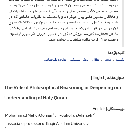
موجود، ابتدا از مفاهیمی همچون تفسیر و تأویل و عقل بحث می‌شود و،
سپس، با تبیین دقیق تفسیر عقلی و تفاوت آن با تفسیر به رأی، ادله موافقان
و مخالفان تفسیر عقلی بیان می‌گردد و با تمسک به نظریات مختلفی که در
باب رویکرد تعقل فلسفی به تفسیر وجود دارد، مهم‌ترین امکانات تفسیری
این روش در فهم آموزه‌های وحیانی بازشناسی می‌شود. از این رهگذر،
نگاهی اجمالی به کاربست روش مذکور در تفسیر المیزان، اثر شهیر فیلسوف
و مفسر قرآن کریم علامه طباطبایی;، خواهد شد.
کلیدواژه‌ها
تفسیر
تأویل
عقل
تعقل فلسفی
علامه طباطبایی
عنوان مقاله
[English]
The Role of Philosophical Reasoning in Deepening our
Understanding of Holy Quran
نویسندگان
[English]
1
2
Mohammad Mehdi Gorjian
Rouhollah Adinaeh
1
associate professor of Baqir Al-ulum University