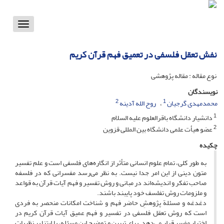
Toggle
vigation
نفش تعقل فلسفی در تعمیق فهم قرآن کریم
نوع مقاله : مقاله پژوهشی
نویسندگان
2
1
محمدمهدی گرجیان
روح الله آدینه
1
دانشیار دانشگاه باقرالعلوم علیه السلام
2
عضو هیأت علمی دانشگاه بین المللی قزوین
چکیده
به طور کلی، تمام علوم انسانی متأثر از انگاره‌های فلسفی است و علم تفسیر
متون دینی از این امر جدا نیست. به نظر می‌رسد مفسرانی که در فلسفه
صاحب تفکر و اندیشه‌اند در مبانی و روش تفسیر و فهم آیات قرآن به قواعد
و ملزومات روش تفلسف خود پایبند باشند.
دغدغه و مسئلة پژوهشِ حاضر فهم و شناخت امکانات منحصر به فردی
است که روش تعقل فلسفی در تفسیر و فهم عمیق آیات قرآن کریم در
اختیار مفسر قرار می‌دهد. برای تبیین و توضیح این مسئله، با ابتنا بر نظریات