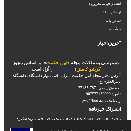
اعضای هیات تحریریه
ارسال مقاله
تماس با ما
نقشه سایت
آخرین اخبار
دسترسی به مقالات مجله «
آیین حکمت
» بر اساس مجوز
کریتیو کامنز
(
CC BY-NC
) آزاد است.
آدرس دفتر مجله آیین حکمت: ایران، قم، بلوار دانشگاه، دانشگاه
باقرالعلوم(ع)
صندوق پستی: 787-37185.
تلفن: 982532136699+
رایانامه:
pwq@bou.ac.ir
اشتراک خبرنامه
برای دریافت اخبار و اطلاعیه های مهم نشریه در خبرنامه نشریه مشترک
شوید.