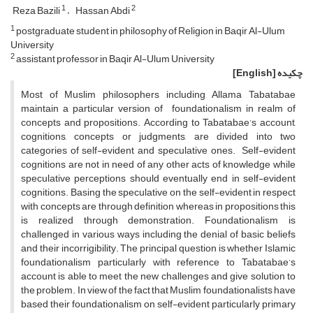
1
2
Reza Bazili
Hassan Abdi
1
postgraduate student in philosophy of Religion in Baqir Al-Ulum
University
2
assistant professor in Baqir Al-Ulum University
چکیده
[English]
Most of Muslim philosophers including Allama Tabatabae
maintain a particular version of foundationalism in realm of
concepts and propositions. According to Tabatabae’s account,
cognitions, concepts or judgments, are divided into two
categories of self-evident and speculative ones. Self-evident
cognitions are not in need of any other acts of knowledge while
speculative perceptions should eventually end in self-evident
cognitions. Basing the speculative on the self-evident in respect
with concepts are through definition whereas in propositions this
is realized through demonstration. Foundationalism is
challenged in various ways including the denial of basic beliefs
and their incorrigibility. The principal question is whether Islamic
foundationalism particularly with reference to Tabatabae’s
account is able to meet the new challenges and give solution to
the problem. In view of the fact that Muslim foundationalists have
based their foundationalism on self-evident particularly primary