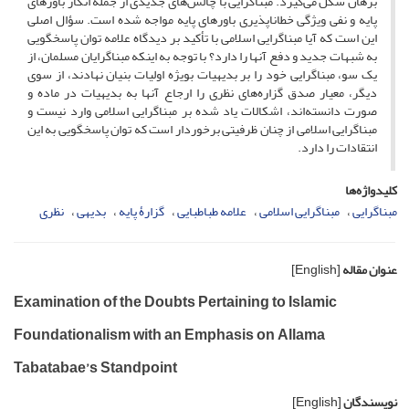
برهان شکل می‌گیرد. مبناگرایی با چالش‌های جدیدی از جمله انکار باورهای
پایه و نفی ویژگی خطاناپذیری باورهای پایه مواجه شده است. سؤال اصلی
این است که آیا مبناگرایی اسلامی با تأکید بر دیدگاه علامه توان پاسخگویی
به شبهات جدید و دفع آنها را دارد؟ با توجه به اینکه مبناگرایان مسلمان، از
یک سو، مبناگرایی خود را بر بدیهیات بویژه اولیات بنیان نهادند، از سوی
دیگر، معیار صدق گزاره‌های نظری را ارجاع آنها به بدیهیات در ماده و
صورت دانسته‌اند، اشکالات یاد شده بر مبناگرایی اسلامی وارد نیست و
مبناگرایی اسلامی از چنان ظرفیتی برخوردار است که توان پاسخگویی به این
انتقادات را دارد.
کلیدواژه‌ها
مبناگرایی
مبناگرایی اسلامی
علامه طباطبایی
گزارۀ پایه
بدیهی
نظری
عنوان مقاله
[English]
Examination of the Doubts Pertaining to Islamic
Foundationalism with an Emphasis on Allama
Tabatabae’s Standpoint
نویسندگان
[English]