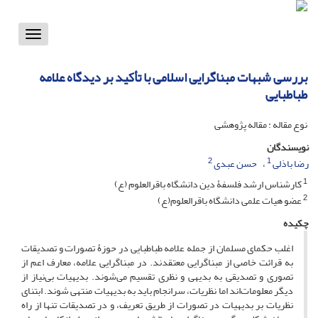
Toggle
vigation
بررسی شبهات مبناگرایی اسلامی با تأکید بر دیدگاه علامه
طباطبایی
نوع مقاله : مقاله پژوهشی
نویسندگان
2
1
رضا باذلی
حسن عبدی
1
کارشناس ارشد فلسفۀ دین دانشگاه باقرالعلوم (ع)
2
عضو هیات علمی دانشگاه باقرالعلوم(ع)
چکیده
اغلب حکمای مسلمان از جمله علامه طباطبایی در حوزۀ تصورات و تصدیقات
به قرائت خاصی از مبناگرایی معتقدند. در مبناگرایی علامه، معارف اعم از
تصوری و تصدیقی به بدیهی و نظری تقسیم می‌شوند. بدیهیات بی‌نیاز از
دیگر معلومات‌اند اما نظریات، سرانجام باید به بدیهیات منتهی شوند. ابتنای
نظریات بر بدیهیات در تصورات از طریق تعریف، و در تصدیقات تنها از راه