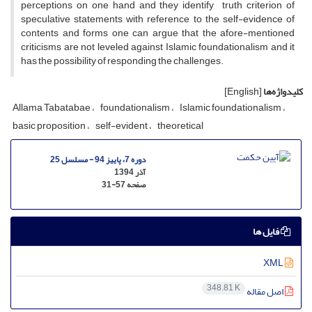
perceptions on one hand and they identify truth criterion of
speculative statements with reference to the self-evidence of
contents and forms one can argue that the afore-mentioned
criticisms are not leveled against Islamic foundationalism and it
has the possibility of responding the challenges.
کلیدواژه‌ها
[English]
Allama Tabatabae
foundationalism
Islamic foundationalism
basic proposition
self-evident
theoretical
دوره 7، پاییز 94 - مسلسل 25
آذر 1394
صفحه
31-57
فایل ها
XML
348.81 K
اصل مقاله