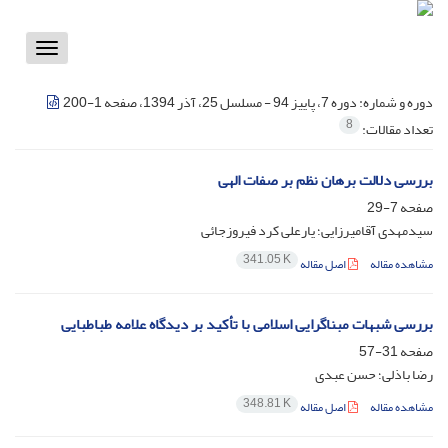
Toggle
vigation
دوره و شماره:
دوره 7، پاییز 94 - مسلسل 25، آذر 1394، صفحه 1-200
8
تعداد مقالات:
بررسی دلالت برهان نظم بر صفات الهی
صفحه
7-29
سیدمهدی آقامیرزایی؛ یار‌علی کرد فیروزجائی
341.05 K
مشاهده مقاله
اصل مقاله
بررسی شبهات مبناگرایی اسلامی با تأکید بر دیدگاه علامه طباطبایی
صفحه
31-57
رضا باذلی؛ حسن عبدی
348.81 K
مشاهده مقاله
اصل مقاله