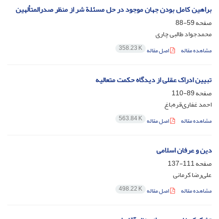
براهین کامل بودن جهان موجود در حل مسئلة شر از منظر صدرالمتألهین
صفحه
59-88
محمدجواد طالبی چاری
358.23 K
مشاهده مقاله
اصل مقاله
تبیین ادراک عقلی از دیدگاه حکمت متعالیه
صفحه
89-110
احمد غفاری‌قره‌باغ
563.84 K
مشاهده مقاله
اصل مقاله
دین و عرفان اسلامی
صفحه
111-137
علی‌رضا کرمانی
498.22 K
مشاهده مقاله
اصل مقاله