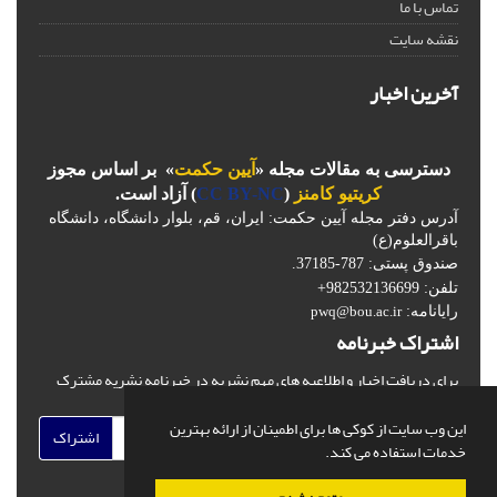
تماس با ما
نقشه سایت
آخرین اخبار
دسترسی به مقالات مجله «
آیین حکمت
» بر اساس مجوز
کریتیو کامنز
(
CC BY-NC
) آزاد است.
آدرس دفتر مجله آیین حکمت: ایران، قم، بلوار دانشگاه، دانشگاه
باقرالعلوم(ع)
صندوق پستی: 787-37185.
تلفن: 982532136699+
رایانامه:
pwq@bou.ac.ir
اشتراک خبرنامه
برای دریافت اخبار و اطلاعیه های مهم نشریه در خبرنامه نشریه مشترک
شوید.
این وب سایت از کوکی ها برای اطمینان از ارائه بهترین
اشتراک
خدمات استفاده می کند.