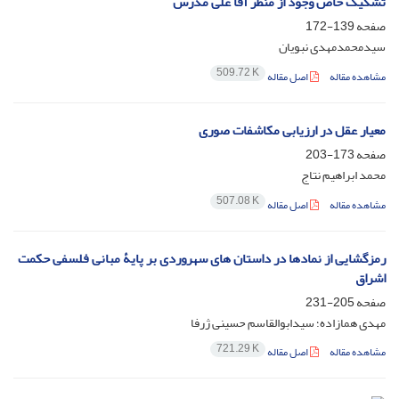
تشکیک خاص وجود از منظر آقا علی مدرس
صفحه
139-172
سیدمحمدمهدی نبویان
509.72 K
مشاهده مقاله
اصل مقاله
معیار عقل در ارزیابی مکاشفات صوری
صفحه
173-203
محمد ابراهیم نتاج
507.08 K
مشاهده مقاله
اصل مقاله
رمزگشایی از نمادها در داستان های سهروردی بر پایۀ مبانی فلسفی حکمت
اشراق
صفحه
205-231
مهدی همازاده؛ سیدابوالقاسم حسینی ژرفا
721.29 K
مشاهده مقاله
اصل مقاله