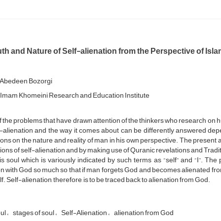
th and Nature of Self-alienation from the Perspective of Isl
Abedeen Bozorgi
f Imam Khomeini Research and Education Institute
 the problems that have drawn attention of the thinkers who research on h
f-alienation and the way it comes about can be differently answered dep
ons on the nature and reality of man in his own perspective. The present art
tions of self-alienation and by making use of Quranic revelations and Traditi
is soul which is variously indicated by such terms as “self” and “I”. The 
on with God so much so that if man forgets God and becomes alienated fro
f. Self-alienation, therefore, is to be traced back to alienation from God.
ul
stages of soul
Self-Alienation
alienation from God