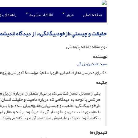
صفحه اصلی
مرور
اطلاعات نشریه
راهنمای ن
حقیقت و چیستیِ «از‌خود‌بیگانگی»، از دیدگاه اندیش
نوع مقاله : مقاله پژوهشی
نویسنده
سید عابدین بزرگی
دکترای مدرسی معارف (مبانی نظری اسلام)، مؤسسۀ آموزشی و پژوهش
چکیده
یکی از مسائل انسان‌شناسی که برخی از متفکران دربارۀ آن پژو
هر کس با توجه به دیدگاهی که دربارۀ ماهیت و حقیقت انسان ات
«ازخودبیگانگی»، ماهیت و چیستی این مفهوم بیان شده، و با بهر
با تعابیری مانند «من» و «خود» از آن یاد می‌شود. رشد و تعالی ا
بیگانه شود، «خود» را فراموش نموده، از آن نیز بیگانه می‌شود. ا
کلیدواژه‌ها