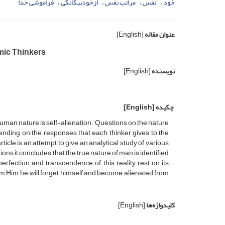
خود
نفس
مراتب نفس
ازخودبیگانگی
فراموشی خدا
عنوان مقاله
[English]
amic Thinkers
نویسنده
[English]
چکیده
[English]
uman nature is self-alienation. Questions on the nature
ending on the responses that each thinker gives to the
icle is an attempt to give an analytical study of various
ons it concludes that the true nature of man is identified
perfection and transcendence of this reality rest on its
m Him, he will forget himself and become alienated from
کلیدواژه‌ها
[English]