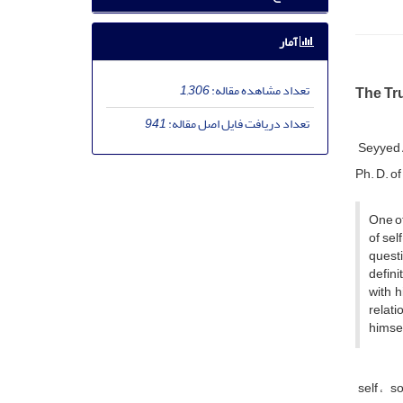
آمار
تعداد مشاهده مقاله:
1,306
The Tru
تعداد دریافت فایل اصل مقاله:
941
Seyyed 
Ph. D. o
One of
of sel
questi
defini
with h
relati
himsel
self
so