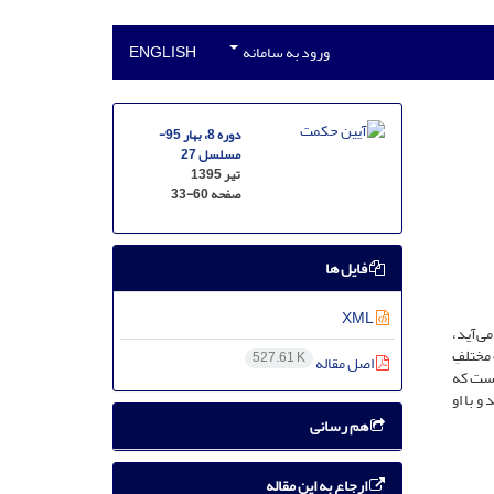
ورود به سامانه
ENGLISH
دوره 8، بهار 95-
مسلسل 27
تیر 1395
صفحه
33-60
فایل ها
XML
ی‌آید،
مختلفِ
527.61 K
اصل مقاله
وست که
و با او
هم رسانی
ارجاع به این مقاله