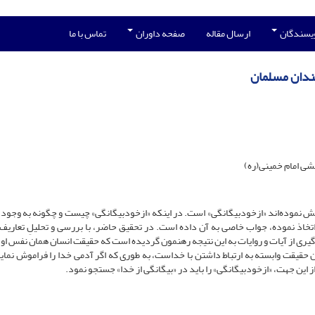
ویسندگان
ارسال مقاله
صفحه داوران
تماس با ما
مندان مسلمان
ی امام خمینی(ره)
هش نموده‌اند «ازخودبیگانگی» است. در اینکه «ازخودبیگانگی» چیست و چگونه به وجود م
خاذ نموده، جواب خاصی به آن داده است. در تحقیق حاضر، با بررسی و تحلیلِ تعاریف 
ه‌گیری از آیات و روایات به این نتیجه رهنمون گردیده است که حقیقت انسان همان نفس ا
ین حقیقت وابسته به ارتباط داشتن با خداست، به طوری که اگر آدمی خدا را فراموش نماید 
ز این جهت، «ازخودبیگانگی» را باید در «بیگانگی از خدا» جستجو نمود.