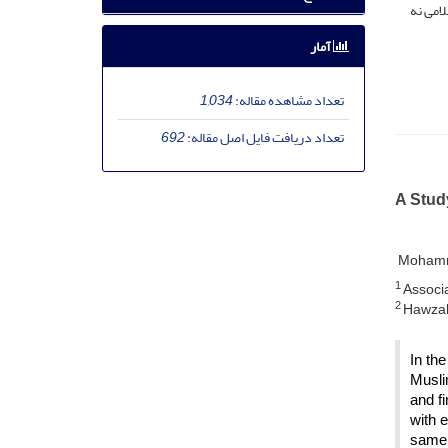
لامی نه
آمار
تعداد مشاهده مقاله:
1,034
تعداد دریافت فایل اصل مقاله:
692
A Study
Mohamm
1
Associa
2
Hawzah 
In th
Musli
and f
with e
same p