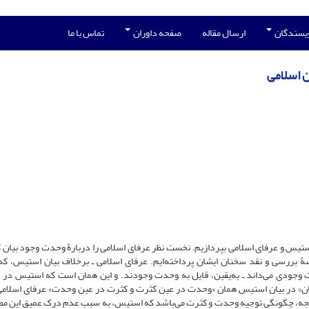
ویسندگان
ارسال مقاله
صفحه داوران
تماس با ما
 اسلامی
استیس و عرفای اسلامی بپردازیم. نخست نظر عرفای اسلامی را دربارۀ وحدت وجود بیان ک
ۀ بررسی و نقد سخنان ایشان پرداخته‌ایم. عرفای اسلامی ـ برخلاف بیان استیس، که آ
وحدت وجودی می‌داند ـ به‌یقین، قایل به وحدت وجودند. و این همان است که استیس در
هان» در بیان استیس همان «وحدت در عین کثرت و کثرت در عین وحدت» عرفای اسلام
ر نتیجه، چگونگی توجیه وحدت و کثرت می‌باشد که استیس، به سبب عدم درک عمیق این مط