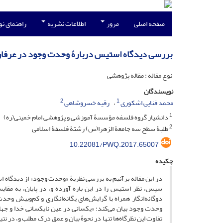
صفحه اصلی
مرور
اطلاعات نشریه
راهنمای ن
بررسی دیدگاه استیس دربارۀ وحدت وجود در عرفان
نوع مقاله : مقاله پژوهشی
نویسندگان
2
1
محمد فنایی اشکوری
رقیه خسروشاهی
1
دانشیار گروه فلسفه مؤسسۀ آموزشی و پژوهشی امام خمینی(ره)
2
طلبۀ سطح سه جامعۀ الزهرا(س) رشتۀ فلسفۀ اسلامی
10.22081/PWQ.2017.65007
چکیده
در این مقاله برآنیم به بررسی نظریۀ «وحدت وجود» از دیدگاه 
سپس، نظر استیس را در این باره آورده و، در پایان، به مقایس
دوگانه‌انگار همراه با گرایش‌های یگانه‌انگاری و کم‌و‌بیش 
وحدت وجود بیان می‌کند؛ «یکسانی در عین نایکسانی خدا و ج
تفاوت این نظرگاه‌ها تنها در نحوۀ بیان و عمق درک مطلب و، د