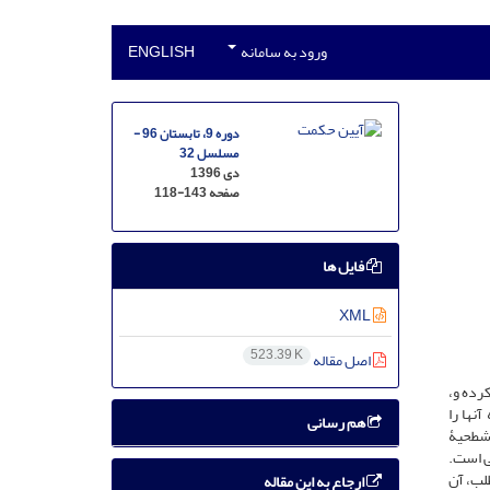
ورود به سامانه
ENGLISH
دوره 9، تابستان 96 -
مسلسل 32
دی 1396
صفحه
118-143
فایل ها
XML
523.39 K
اصل مقاله
رده و،
نها را
هم رسانی
 شطحیۀ
ی است.
لب، آن
ارجاع به این مقاله