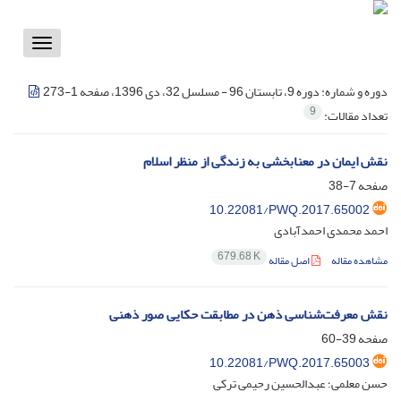
Toggle
vigation
دوره و شماره:
دوره 9، تابستان 96 - مسلسل 32، دی 1396، صفحه 1-273
9
تعداد مقالات:
نقش ایمان در معنابخشی به زندگی از منظر اسلام
صفحه
7-38
10.22081/PWQ.2017.65002
احمد محمدی احمدآبادی
679.68 K
مشاهده مقاله
اصل مقاله
نقش معرفت‌شناسی ذهن در مطابقت حکایی صور ذهنی
صفحه
39-60
10.22081/PWQ.2017.65003
حسن معلمی؛ عبدالحسین رحیمی ترکی