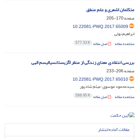
متکلمان اشعری و علم منطق
صفحه
170-205
10.22081/PWQ.2017.65009
ابراهیم نوئی
577.33 K
مشاهده مقاله
اصل مقاله
بررسی انتقادی معنای زندگی از منظر اگزیستانسیالیسم الهی
صفحه
206-233
10.22081/PWQ.2017.65010
سیدمحمود موسوی؛ میثم شادپور
588.95 K
مشاهده مقاله
اصل مقاله
مقالات آماده انتشار