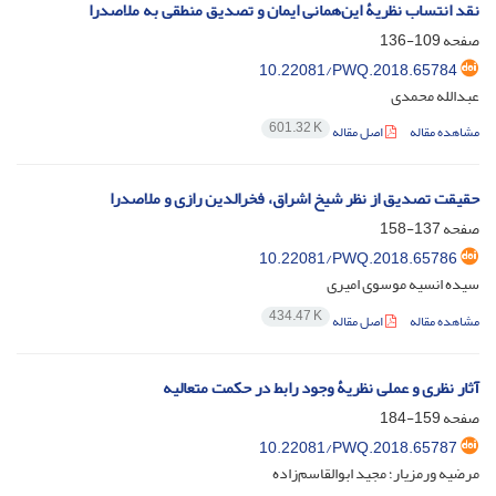
نقد انتساب نظریۀ این‌همانی ایمان و تصدیق منطقی به ملاصدرا
صفحه
109-136
10.22081/PWQ.2018.65784
عبدالله محمدی
601.32 K
مشاهده مقاله
اصل مقاله
حقیقت تصدیق از نظر شیخ اشراق، فخرالدین رازی و ملاصدرا
صفحه
137-158
10.22081/PWQ.2018.65786
سیده‌ انسیه موسوی امیری
434.47 K
مشاهده مقاله
اصل مقاله
آثار نظری و عملی نظریۀ وجود رابط در حکمت متعالیه
صفحه
159-184
10.22081/PWQ.2018.65787
مرضیه ورمزیار؛ مجید ابوالقاسم‌زاده