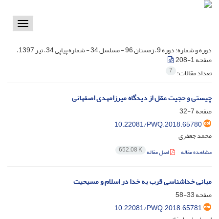
Toggle
vigation
دوره و شماره:
دوره 9، زمستان 96 - مسلسل 34 - شماره پیاپی 34، تیر 1397،
صفحه 1-208
7
تعداد مقالات:
چیستی و حجیت عقل از دیدگاه میرزامهدی اصفهانی
صفحه
7-32
10.22081/PWQ.2018.65780
محمد جعفری
652.08 K
مشاهده مقاله
اصل مقاله
مبانی خداشناسی قرب به خدا در اسلام و مسیحیت
صفحه
33-58
10.22081/PWQ.2018.65781