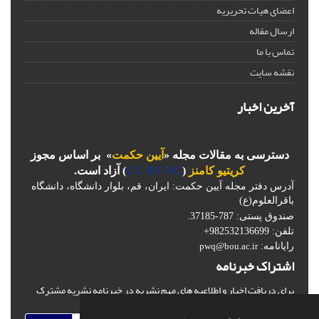
اعضای هیات تحریریه
ارسال مقاله
تماس با ما
نقشه سایت
آخرین اخبار
دسترسی به مقالات مجله «
آیین حکمت
» بر اساس مجوز
کریتیو کامنز
(
CC BY-NC
) آزاد است.
آدرس دفتر مجله آیین حکمت: ایران، قم، بلوار دانشگاه، دانشگاه
باقرالعلوم(ع)
صندوق پستی: 787-37185.
تلفن: 982532136699+
رایانامه:
pwq@bou.ac.ir
اشتراک خبرنامه
برای دریافت اخبار و اطلاعیه های مهم نشریه در خبرنامه نشریه مشترک
شوید.