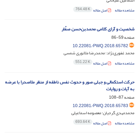
اسماعیل علیخانی
764.48 K
مشاهده مقاله
اصل مقاله
شخصیت و آرای کلامی محمدبن‌حسن صفّار
صفحه
59-86
10.22081/PWQ.2018.65782
محمد غفوری‌نژاد؛ محمدرضا ملانوری شمسی
551.22 K
مشاهده مقاله
اصل مقاله
حرکت استکمالی و جبلی صور و حدوث نفس ناطقه از منظر ملاصدرا با عرضه
به آیات و روایات
صفحه
87-108
10.22081/PWQ.2018.65783
محمدمهدی گرجیان؛ معصومه اسماعیلی
693.64 K
مشاهده مقاله
اصل مقاله