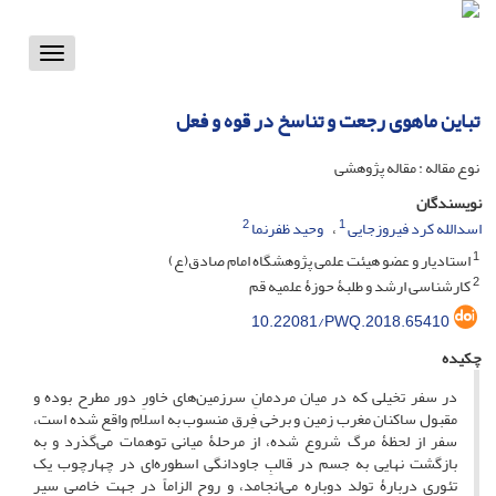
Toggle
vigation
تباین ماهوی رجعت و تناسخ در قوه و فعل
نوع مقاله : مقاله پژوهشی
نویسندگان
2
1
اسدالله کرد فیروزجایی
وحید ظفرنما
1
استادیار و عضو هیئت علمی پژوهشگاه امام صادق(ع)
2
کارشناسی ارشد و طلبۀ حوزۀ علمیه قم
10.22081/PWQ.2018.65410
چکیده
در سفر تخیلی که در میان مردمانِ سرزمین‌های خاورِ دور مطرح بوده و
مقبول ساکنان مغرب زمین و برخی فِرق منسوب به اسلام واقع شده است،
سفر از لحظۀ مرگ شروع شده، از مرحلۀ میانی توهمات می‌گذرد و به
بازگشت نهایی به جسم در قالبِ جاودانگی اسطوره‌ای در چهارچوب یک
تئوری دربارۀ تولد دوباره می‌انجامد، و روح الزاماً در جهت خاصی سیر