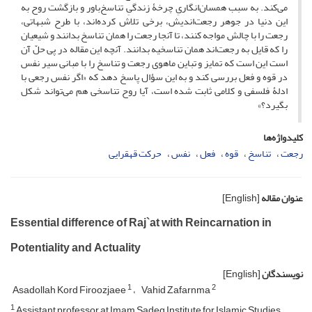
می‌کند. به سبب همسان‌انگاریِ چرخۀ زندگیِ تناسخ‌باور و بازگشت روح به
این دنیا در جوهر رجعت‌اندیش، برخی تلاش کرده‌اند، با طرح شبهاتی،
رجعت را با چالش مواجه کنند، تا آنجا رجعت را همان تناسخ بدانند و شیعیان
را که قایل به رجعت‌اند همان تناسخیه بدانند. آنچه این مقاله در پی حلّ آن
است این است که تمایز و تباین ماهوی رجعت و تناسخ را با مبانی سیر نفس
در قوه و فعل بررسی کند و به این سؤال پاسخ دهد که «اگر نفس رجعی با
ادلۀ فلسفی و کلامی ثابت شده است، آیا روح تناسخی هم می‌تواند شکل
بگیرد؟»
کلیدواژه‌ها
رجعت
تناسخ
قوه
فعل
نفس
حرکت قهقرایی
عنوان مقاله
[English]
Essential difference of Raj`at with Reincarnation in
Potentiality and Actuality
نویسندگان
[English]
1
2
Asadollah Kord Firoozjaee
Vahid Zafarnma
1
Assistant professor at Imam Sadeq Institute for Islamic Studies