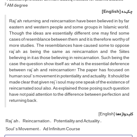
2
AM degree
چکیده
[English]
Raj`ah, returning, and reincarnation have been believed in by far
eastern, and western people and some groups in Islamic world.
Though the ideas are essentially different, one may find some
cases of resemblance between them and it is, therefore, worthy of
more studies. The resemblances have caused some to oppose
raj`ah as being the same as reincarnation and the Siites
believing in it as those believing in reincarnation. Such being the
case, the question show itself as: what is the essential deference
between raj`ah and reincarnation? The paper has focused on
human soul`s movement in potentiality and actuality. It should be
made clear that given rej`i soul, may one speak of the existence of
reincarnated soul also. As explained, those posing such question
have not paid attention to the difference between perfection and
returning back.
کلیدواژه‌ها
[English]
Raj`ah
Reincarnation
Potentiality and Actuality
Soul`s Movement
Ad Infinitum Course