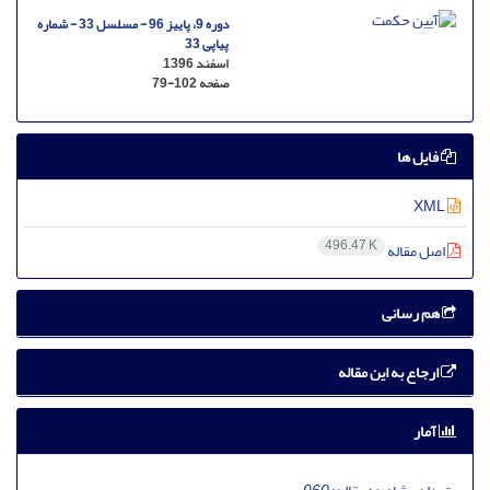
دوره 9، پاییز 96 - مسلسل 33 - شماره
پیاپی 33
اسفند 1396
صفحه
79-102
فایل ها
XML
496.47 K
اصل مقاله
هم رسانی
ارجاع به این مقاله
آمار