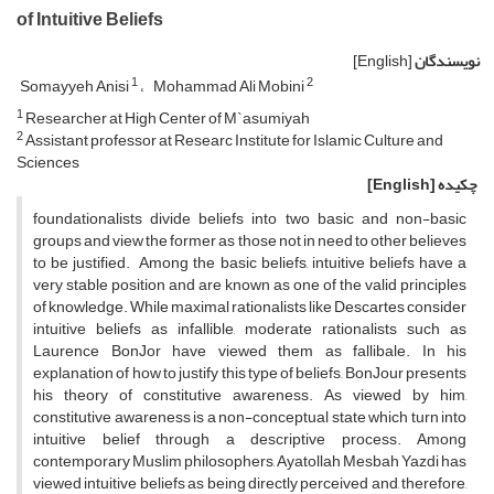
of Intuitive Beliefs
نویسندگان
[English]
1
2
Somayyeh Anisi
Mohammad Ali Mobini
1
Researcher at High Center of M`asumiyah
2
Assistant professor at Researc Institute for Islamic Culture and
Sciences
چکیده
[English]
foundationalists divide beliefs into two basic and non-basic
groups and view the former as those not in need to other believes
to be justified. Among the basic beliefs, intuitive beliefs have a
very stable position and are known as one of the valid principles
of knowledge. While maximal rationalists like Descartes consider
intuitive beliefs as infallible, moderate rationalists such as
Laurence BonJor have viewed them as fallibale. In his
explanation of how to justify this type of beliefs, BonJour presents
his theory of constitutive awareness. As viewed by him,
constitutive awareness is a non-conceptual state which turn into
intuitive belief through a descriptive process. Among
contemporary Muslim philosophers, Ayatollah Mesbah Yazdi has
viewed intuitive beliefs as being directly perceived and, therefore,