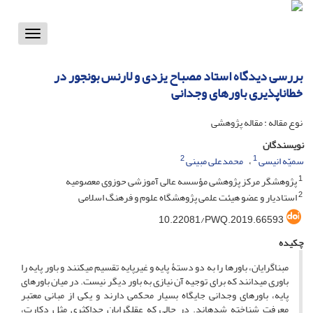
Toggle
vigation
بررسی دیدگاه استاد مصباح یزدی و لارنس بونجور در
خطاناپذیری باورهای وجدانی
نوع مقاله : مقاله پژوهشی
نویسندگان
2
1
سمیّه انیسی
محمدعلی مبینی
1
پژوهشگر مرکز پژوهشی مؤسسه عالی آموزشی حوزوی معصومیه
2
استادیار و عضو هیئت علمی پژوهشگاه علوم و فرهنگ اسلامی
10.22081/PWQ.2019.66593
چکیده
مبناگرایان، باورها را به دو دستۀ پایه و غیرپایه تقسیم می‏کنند و باور پایه را
باوری می‏دانند که برای توجیه آن نیازی به باور دیگر نیست. در میان باورهای
پایه، باورهای وجدانی جایگاه بسیار محکمی دارند و یکی از مبانی معتبر
معرفت شناخته شده­اند. در حالی که عقل­گرایان حداکثری مثل دکارت،