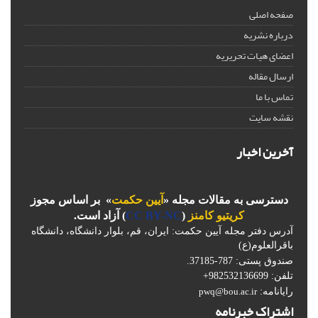
صفحه اصلی
درباره نشریه
اعضای هیات تحریریه
ارسال مقاله
تماس با ما
نقشه سایت
آخرین اخبار
دسترسی به مقالات مجله «
آیین حکمت
» بر اساس مجوز
کریتیو کامنز
(
CC BY-NC
) آزاد است.
آدرس دفتر مجله آیین حکمت: ایران، قم، بلوار دانشگاه، دانشگاه
باقرالعلوم(ع)
صندوق پستی: 787-37185.
تلفن: 982532136699+
رایانامه:
pwq@bou.ac.ir
اشتراک خبرنامه