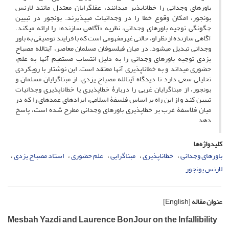
باورهای وجدانی را خطاناپذیر می­دانند، عقل­گرایان معتدل مانند لارنس
بونجور، امکان وقوع خطا را در وجدانیات می­پذیرند. بونجور در تبیین
چگونگی توجیه باورهای وجدانی، نظریه «آگاهی سازنده» را ارائه می­کند.
آگاهی سازنده از نظر او، حالتی غیرمفهومی­ است که با فرایند توصیفی به باور
وجدانی تبدیل می­شود. در میان فیلسوفان مسلمان معاصر، آیت‏الله مصباح
یزدی توجیه باورهای وجدانی را به دلیل انتساب مستقیم آنها به علم،
حضوری می­داند و به خطاناپذیری آنها معتقد است. این نوشتار با رویکردی
تحلیلی سعی دارد تا دیدگاه آیت‏الله مصباح یزدی، از مبناگرایان مسلمان و
بونجور، از مبناگرایان غربی را دربارۀ خطاپذیری یا خطاناپذیری وجدانیات
تبیین کند و از این راه بر اساس فلسفۀ اسلامی، ایرادهای عمده­ای را که در
میان فلاسفۀ غرب بر خطاپذیری باورهای وجدانی مطرح شده است، پاسخ
دهد
کلیدواژه‌ها
باورهای وجدانی
خطاناپذیری
مبناگرایی
علم حضوری
استاد مصباح یزدی
لارنس بونجور
عنوان مقاله
[English]
Mesbah Yazdi and Laurence BonJour on the Infallibility