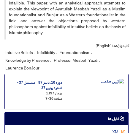
infallible. This paper, with an analytical approach, attempts to
explain the viewpoint of Ayatullah Mesbah Yazdi, as a Muslim
foundationalist, and Bunjur, as a Western foundationalist, in the
field, and answer the objections proposed by western
philosophers against infallibility of intuitive beliefs on the basis of
Islamic philosophy.
کلیدواژه‌ها
[English]
Intuitive Beliefs
Infallibility
Foundationalism
Knowledge by Presence
Professor Mesbah Yazdi
Laurence BonJour
دوره 10، پاییز 97 _ مسلسل 37 -
شماره پیاپی 37
بهمن 1397
صفحه
7-30
فایل ها
XML