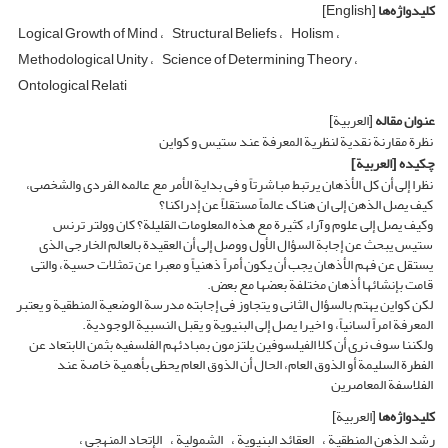
کلیدواژه‌ها
[English]
Logical Growth of Mind
Structural Beliefs
Holism
Methodological Unity
Science of Determining Theory
Ontological Relati
عنوان مقاله
[العربیة]
نظرة مقارنة نقدیة لنظریة المعرفة عند ستیس و کواین
چکیده
[العربیة]
نظرا إلى أن کل الأذهان یرتبط مباشرتاً و فی بدایة الأمر مع عالمه الفردی والشخصی،
کیف یصل الذهن إلى ان هناک عالماً مستقلاً عن إدراکنا؟
وکیف یصل إلى علوم وآراء کثیرة مع هذه المعلومات القلیلة؟ کان وولتر ترنس
ستیس یبحث عن إجابة السؤال الأول ووصل إلى أن العقیدة بالعالم الخارجی الذی
یستقل عن فهم الأذهان یجب أن یکون أمراً ذهنیاً و معبرا عن تمثلات حسیة، والتی
قامت بإنشائها أذهان مختلفة بعضها مع بعض.
لکن کواین یهتم بالسؤال الثانی و یتجاوز فی إجابته مدرسة الوضعیة المنطقیة و یعتبر
المعرفة امراً لسانیاً، و اخیرا یصل إلی البنیویة و یقبل النسبیة الوجودیة.
ولکننا سوف نرى أن کلا الفیلسوفین یلتزمون بمبادئهم الفلسفیه بثمن الابتعاد عن
الفطرة السلیمة أو الذوق العام، الحال أن الذوق العام یحظى بأهمیة خاصة عند
الفلاسفة المعاصرین
کلیدواژه‌ها
[العربیة]
رشد الذهن المنطقیة
العقائد البنیویة
الشمولیة
الإتحاد المنهجی