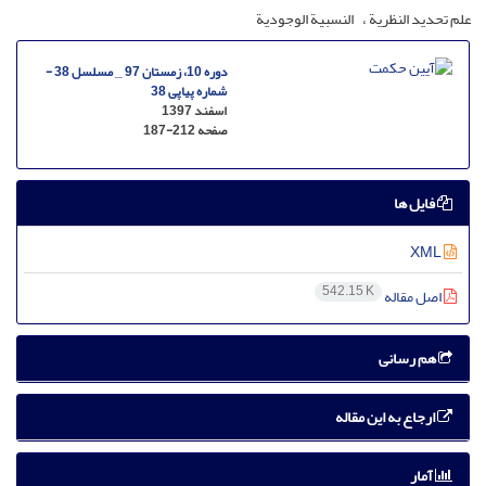
علم تحدید النظریة
النسبیة الوجودیة
دوره 10، زمستان 97 _ مسلسل 38 -
شماره پیاپی 38
اسفند 1397
صفحه
187-212
فایل ها
XML
542.15 K
اصل مقاله
هم رسانی
ارجاع به این مقاله
آمار