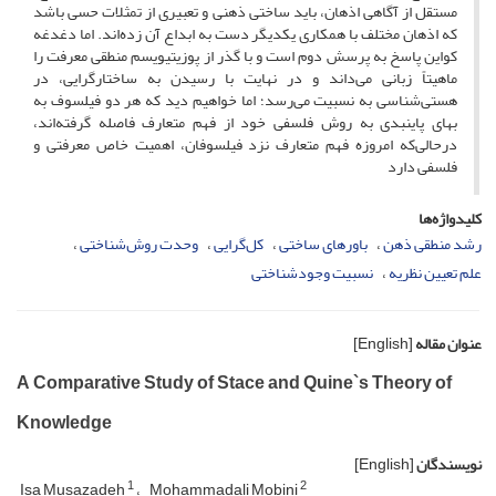
مستقل از آگاهی اذهان، باید ساختی ذهنی و تعبیری از تمثلات حسی باشد
که اذهان مختلف با همکاری یکدیگر دست به ابداع آن زده‌اند. اما دغدغه
کواین پاسخ به پرسش دوم است و با گذر از پوزیتیویسم منطقی معرفت را
ماهیتاً زبانی می‌داند و در نهایت با رسیدن به ساختارگرایی، در
هستی‌شناسی به نسبیت می‌رسد؛ اما خواهیم دید که هر دو فیلسوف به
بهای پاینبدی به روش فلسفی خود از فهم متعارف فاصله گرفته‌اند،
درحالی‌که امروزه فهم متعارف نزد فیلسوفان، اهمیت خاص معرفتی و
فلسفی دارد
کلیدواژه‌ها
رشد منطقی ذهن
باورهای ساختی
کل‌گرایی
وحدت روش‌شناختی
علم تعیین نظریه
نسبیت وجودشناختی
عنوان مقاله
[English]
A Comparative Study of Stace and Quine`s Theory of
Knowledge
نویسندگان
[English]
1
2
Isa Musazadeh
Mohammadali Mobini