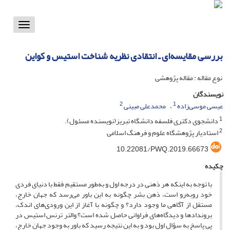
Toggle
vigation
بررسی مقایسه‌ای ـ انتقادی نظریه شناخت استیس و کواین
نوع مقاله : مقاله پژوهشی
نویسندگان
2
1
عیسی موسی‌زاده
محمدعلی مبینی
1
دانشجوی دکتری فلسفه دانشگاه تبریز(نویسنده مسئول).
2
استادیار پژوهشگاه علوم و فرهنگ اسلامی
10.22081/PWQ.2019.66673
چکیده
با توجه به اینکه هر ذهنی در درجه اول و به‌طور مستقیم فقط با دنیای فردی
خود روبه‌رو است، ذهن بشر چگونه به این باور می‌رسد که جهان خارج،
مستقل از آگاهی ما وجود دارد؟ و چگونه با آغاز از این ورودی‌های اندک،
برون‎دادها و دیدگاه‌های فراوانی حاصل شده است؟ والتر ترنس استیس در
پی پاسخ به سؤال اول بود و به این نتیجه رسید که باور به وجود جهان خارج،