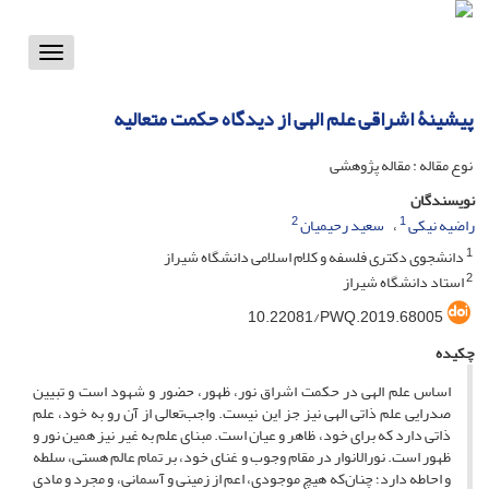
Toggle
vigation
پیشینۀ اشراقی علم الهی از دیدگاه حکمت متعالیه
نوع مقاله : مقاله پژوهشی
نویسندگان
2
1
راضیه نیکی
سعید رحیمیان
1
دانشجوی دکتری فلسفه و کلام اسلامی دانشگاه شیراز
2
استاد دانشگاه شیراز
10.22081/PWQ.2019.68005
چکیده
اساس علم الهی در حکمت اشراق نور، ظهور، حضور و شهود است و تبیین
صدرایی علم ذاتی الهی نیز جز این نیست. واجب‌تعالی از آن رو به خود، علم
ذاتی دارد که برای خود، ظاهر و عیان است. مبنای علم به غیر نیز همین نور و
ظهور است. نورالانوار در مقام وجوب و غنای خود، بر تمام عالم هستی، سلطه
و احاطه دارد؛ چنان‌که هیچ موجودی، اعم از زمینی و آسمانی، و مجرد و مادی