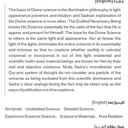
چکیده
[English]
The basis of Divine science in the illumination philosophy is light,
appearance, presence, and intuition, and Sadrian explanation of
the Divine essence is none other. The Exalted Necessary Being
knows His Essence essentially for the sake of the fact that He is
appear and present for Himself. The base for the Divine Science
to others is the same light and appearance.
Nur al-Anwar
, the
light of the lights, dominates the entire universe in its essentiality
and richness, so that no creature, whether earthly or celestial,
corporeal or incorporeal, is out of this light, existential and
scientific realm, even material beings are known for Him by their
real and objective existence. Mulla Sadra's monotheistic and
Qur'anic system of thought do not consider any particle of the
universe as being excluded from this scientific dominance, and
Sadra`s clear sayings facing the fact may be taken only as the
ways of justification not of acceptance.
کلیدواژه‌ها
[English]
Ilmi Ijmali
Undetailed Science
Detailed Science
Essence to Essence Science
Science to Materials
Pure Relation
عنوان مقاله
[العربیة]