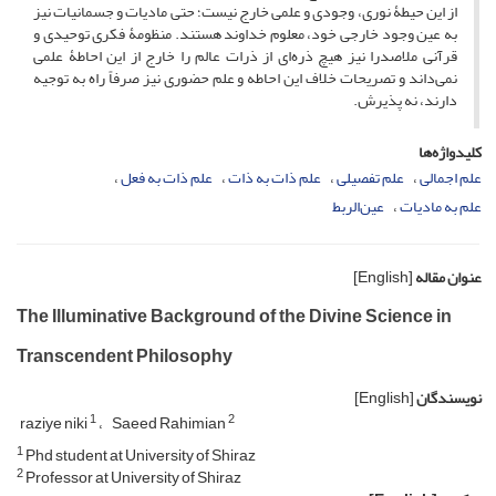
از این حیطۀ نوری، وجودی و علمی خارج نیست؛ حتی مادیات و جسمانیات نیز
به عین وجود خارجی خود، معلوم خداوند هستند. منظومۀ فکری توحیدی و
قرآنی ملاصدرا نیز هیچ ذره‌ای از ذرات عالم را خارج از این احاطۀ علمی
نمی‌داند و تصریحات خلاف این احاطه و علم حضوری نیز صرفاً راه به توجیه
دارند، نه پذیرش.
کلیدواژه‌ها
علم اجمالی
علم تفصیلی
علم ذات به ذات
علم ذات به فعل
علم به مادیات
عین‌الربط
عنوان مقاله
[English]
The Illuminative Background of the Divine Science in
Transcendent Philosophy
نویسندگان
[English]
1
2
raziye niki
Saeed Rahimian
1
Phd student at University of Shiraz
2
Professor at University of Shiraz