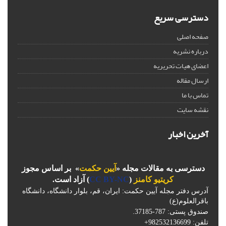
دسترسی سریع
صفحه اصلی
درباره نشریه
اعضای هیات تحریریه
ارسال مقاله
تماس با ما
نقشه سایت
آخرین اخبار
دسترسی به مقالات مجله «
آیین حکمت
» بر اساس مجوز
کریتیو کامنز
(
CC BY-NC
) آزاد است.
آدرس دفتر مجله آیین حکمت: ایران، قم، بلوار دانشگاه، دانشگاه
باقرالعلوم(ع)
صندوق پستی: 787-37185.
تلفن: 982532136699+