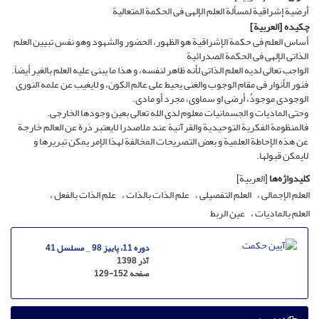
أرضیة إشراقیة لمسألة العلم الإلهى فی الحکمة المتعالیة
چکیده
[العربیة]
أساس العلم فی حکمة الإشراقیة هو الظهور، الحضور والشهود وهو نفس تبیین العلم
الذاتی الإلهی فی الحکمة الصدرائیة
الواجب تعالى لدیه العلم الذاتی لأنه ظاهر لنفسه، و هذا ما یبنى علیه العلم بالغیر أیضاً.
فنور الأنوار فی مقام الوجوب والغنى یحیط علی عالم الکون، و لایغیب عن علمه النوری
الوجودی موجودُ، أرضی او سماوی، مجرد أو مادی.
وحتى المادیات و الجسمانیات معلوم لدى الله تعالى بعین وجودها الخارجی.
فالمنظومة الفکریة التوحیدیة والقرآنیة عند ملاصدرا لایعتبر ذرة عن العالم خارجة
عن هذه الإحاطة العلمیة و بعض التصریحات المخالفة لهذا الإمر یمکن تبریرها و
لایمکن قبولها.
کلیدواژه‌ها
[العربیة]
العلم الإجمالی
العلم التفصیلی
علم الذات بالذات
علم الذات بالفعل
العلم بالمادیات
عین الربط
دوره 11، پاییز 98 _ مسلسل 41
آذر 1398
صفحه
129-152