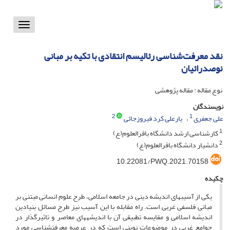
Toggle
vigation
نقد معرفت‌شناسی رئالیسم انتقادی با تکیه بر مبانی
نوصدرائیان
نوع مقاله : مقاله پژوهشی
نویسندگان
2
1
علی جعفری
یارعلی کرد فیروزجائی
1
کارشناسی ارشد دانشگاه باقرالعلوم(ع)
2
دانشیار دانشگاه باقرالعلوم(ع)
10.22081/PWQ.2021.70158
چکیده
یکی از آسیب­های اندیشه دینی در جامعه اسلامی، طرح علوم انسانی مبتنی بر
مبانی فلسفی غربی است. راه مقابله با این آسیب نیز طرح مسائل بنیادین
اندیشه اسلامی و مقایسه تطبیقی آن با اندیشه­های معاصر و تاثیرگذار در
جوامع غربی در موضوعات نوینی است که در عرصه معرفت­شناسی مورد