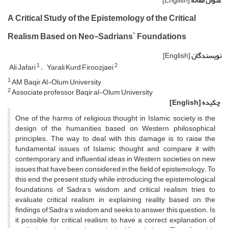
عنوان مقاله
[English]
A Critical Study of the Epistemology of the Critical
Realism Based on Neo-Sadrians` Foundations
نویسندگان
[English]
1
2
Ali Jafari
Yarali Kurd Firoozjaei
1
AM, Baqir Al-Olum University
2
Associate professor, Baqir al-Olum University
چکیده
[English]
One of the harms of religious thought in Islamic society is the
design of the humanities based on Western philosophical
principles. The way to deal with this damage is to raise the
fundamental issues of Islamic thought and compare it with
contemporary and influential ideas in Western societies on new
issues that have been considered in the field of epistemology. To
this end, the present study, while introducing the epistemological
foundations of Sadra's wisdom and critical realism, tries to
evaluate critical realism in explaining reality based on the
findings of Sadra's wisdom and seeks to answer this question. Is
it possible for critical realism to have a correct explanation of