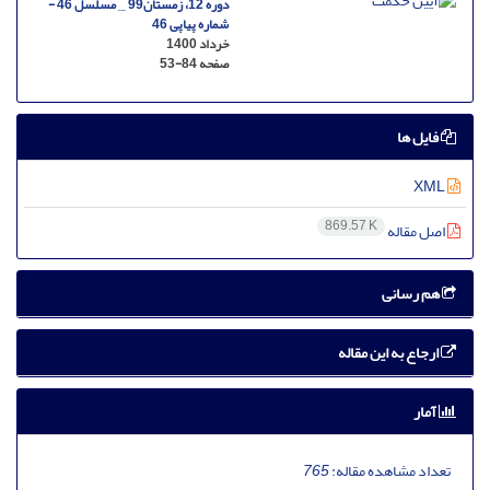
دوره 12، زمستان99 _ مسلسل 46 -
شماره پیاپی 46
خرداد 1400
صفحه
53-84
فایل ها
XML
869.57 K
اصل مقاله
هم رسانی
ارجاع به این مقاله
آمار
تعداد مشاهده مقاله:
765