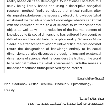
reality based on its epistemological foundations? Therefore, this
study, being library-based and using a descriptive-analytical
research method, finally concludes that critical realism, after
distinguishing between the necessary object of knowledge (what
exists) and the transitive object of knowledge (what we can know),
with the reduction of the field of science to its transcendental
object, as well as with the reduction of the internal content of
knowledge to its social dimensions, has suffered from cognitive
difficulties and has still failed to explain reality. Whereas Mulla
Sadra in his transcendent wisdom, unlike critical realism, does not
return the designations of knowledge entirely to its social
dimensions, but also discusses the designations and existential
dimensions of science. And he considers the truths of the world
to be rational matters, that what is perceived outside the senses is
the descent of those truths perceived by the intellect.
کلیدواژه‌ها
[English]
Neo-Sadrians
Critical Realism
Bhaskar
Epistemology
Reality
عنوان مقاله
[العربیة]
النقد المعرفی للواقعیة النقدیة بناءاً علی أسس الصدریین الجدد