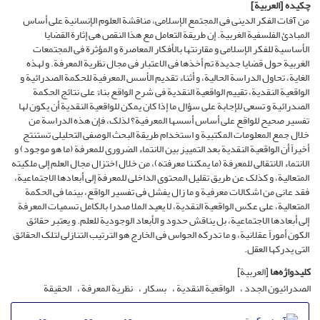
چکیده
[العربیة]
من آفات الفکر الدینی فی المجتمع الإسلامی، مناقشة العلوم الإنسانیة على أساس
المبادئ الفلسفیة الغربیة. إن طریقة التعامل مع هذا النقص هی إثارة القضایا
الأساسیة للفکر الإسلامی و مقارنتها بالأفکار المعاصرة و المؤثرة فی المجتمعات
الغربیة حول قضایا جدیدة تم أخذها فی الاعتبار فی مجال نظریة المعرفة. و لهذه
الغایة، تحاول الدراسة الحالیة، و أثناء تقدیم الأسس المعرفیة للحکمة الصدرائیة و
الواقعیة النقدیة، تقییم الواقعیة النقدیة فی شرح الواقع بناءً على نتائج الحکمة
الصدرائیة و تسعى للإجابة على سؤال ما إذا کان یمکن للواقعیة النقدیة أن یکون لها
تفسیر صحیح للواقع على أساس أسسها المعرفیة؟ لذلک، فإن هذه الدراسة من
خلال جمع المعلومات المکتبیة و استخدام طریقة البحث الوصفی التحلیلی تستنتج
أخیراً أن الواقعیة النقدیة بعد التمییز بین الانتماء الضروری للمعرفة (ما هو موجود) و
الانتماء الانتقالی للمعرفة (ما یمکننا معرفته)، من خلال اختزال مجال العلم إلى ملکیته
المتعالیة، و کذلک عن طریق تقلیل المحتوى الداخلی للمعرفة إلى أبعادها الاجتماعیة،
فقد عانى من اشکالات معرفیة و ما زال یفشل فی تفسیر الواقع، بینما فی الحکمة
المتعالیة، على عکس الواقعیة النقدیة، لا یعید الملا صدرا بالکامل تسمیات المعرفة
إلى أبعادها الاجتماعیة، بل یناقش حدود و الأبعاد الوجودیة للعلم. و یعتبر حقائق
الکون أموراً عقلانیة، و ما تدرکه الحواس فی الخارج هو الترتیب التنازلی لتلک الحقائق
التی یدرکها العقل.
کلیدواژه‌ها
[العربیة]
الصدرائیون الجدد
الواقعیة النقدیة
بسکار
نظریة المعرفة
الحقیقة