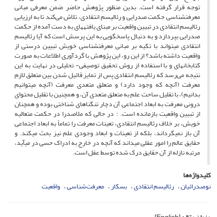
توجه قرار گرفته است. بدین منظور پژوهش حاضر ضمن معرفی مبانی
معرفت­شناسی حکمت صدرایی و رئالیسم انتقادی، تلاش می‌کند تا به ارزیابی
رئالیسم انتقادی در تبیین واقعیت بر مبنای یافته­­های به ‏دست ‏آمده از حکمت
صدرایی بپردازد و به دنبال پاسخ‎گویی به این پرسش است که آیا رئالیسم
انتقادی می‎تواند با تکیه بر مبانی معرفت­‏شناسی خویش تبیین درستی از
واقعیت داشته باشد؟ از این­ رو، این پژوهش با گردآوری اطلاعات به صورت
کتابخانه­ای و با استفاده از روش تحقیق توصیفی- تحلیلی در نهایت به این
نتیجه می‌رسد که رئالیسم انتقادی پس از تمایز قائیل شدن بین متعلق لازم
معرفت (آنچه که وجود دارد) و متعلق متعدی معرفت (آنچه می­توانیم
بدانیم)، با تقلیل ساحت علم به متعلق متعدی آن، و همچنین با تقلیل محتوای
درونی معرفت به ابعاد اجتماعی آن دچار تنگ­ناهای شناختی بوده و همچنان
از تبیین واقعیت بازمانده است. ؛ در حالی که ملاصدرا در حکمت متعالیه
خویش، بر خلاف رئالیسم انتقادی، تعینات معرفت را تماماً به ابعاد اجتماعی
آن باز نمی­گرداند، بلکه از تعینات و ابعاد وجودی علم نیز بحث می­کند. و
حقایق عالم را امور عقلی می­داند که آنچه در خارج به ادراک حسی در می­آید،
مرتبه نازله از آن حقایق درک ‏شده توسط عقل است.
کلیدواژه‌ها
نوصدرائیان
رئالیسم انتقادی
بسکار
معرفت‌شناسی
واقعیت