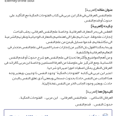
Eternity of the Soul
عنوان مقاله
[العربیة]
علم النفس العرفانی فی فکر ابن عربی فی کتاب الفتوحات المکیة مع التأکید على
حدوث أو قدم النفس
چکیده
[العربیة]
الغطس فی بحر المعارف العرفانیة، وخاصة علم النفس العرفانی، یجلب للباحث
إنجازات ملحوظة، حیث انهم نظرا الی اهتمامهم بالمعارف الوحیانیة ونظرتهم الشرعیة
الی مکاشفاتهم، قدموا مسایل قیمئ من علم النفس.
وربما یمکننا القول بان الکثیر من إنجازات صدرا المبهرة فی علم النفس متجذر فی
التعالیم العرفانیة والکشفیة.
و من أهم المواضیع وأکثرها تحدیًا فی علم النفس هو شرح حدوث أو قدم النفس
الانسانیة، ومع الترکیز علی ماوصلنا من العرفا المسلمین وخاصة ابن‌عربی کالرائد فی
العرفان النظری یمکن اصطیاد امورا مبهرة و شرحها.
اعتبر ابن عربی فی کتابه "الفتوحات المکیة" وجود النفس ذا وجهین، ویعتبر وجه
هذا الجانب من النفس حادثا بحدوث جسمانی وبمعنى أدق تعلق النفس بالبدن
حادث، ویعتبر وجود الجانب الخر من النفس نفخة إلهیًة.
کلیدواژه‌ها
[العربیة]
العرفان الاسلامی
علم النفس العرفانی
ابن عربی
الفتوحات المکیة
حدوث النفس
قدم النفس