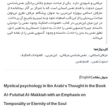
عرفانی و شهودی دارد. یکی از مباحث مهم و چالش‌ برانگیز نفس‌شناسی
تبیین حدوث یا قدم نفس انسانی است که با تمرکز بر آثار به‏جامانده از
عارفان اسلامی به‎ویژه ابن‌عربی به عنوان پیشگام عرفان نظری می‌توان
مباحث بی‌بدیلی را از این کتب اصطیاد نمود و به تبیین و تشریح آن پرداخت.
در این میان ابن‌عربی در کتاب «الفتوحات المکیة» وجود نفس را دوحیثی
دانسته، چهره این‏سویی نفس را حادث به حدوث جسمانی و به تعبیر ادق،
تعلق نفس به بدن را حادث دانسته و وجود آن‏سویی نفس را از نفخه الهی
می‌داند.
کلیدواژه‌ها
عرفان اسلامی
نفس‌شناسی عرفانی
ابن‌عربی
الفتوحات المکیة
حدوث نفس
قدم نفس
عنوان مقاله
[English]
Mystical psychology in Ibn Arabi's Thought in the Book
Al-Futuhat Al-Makkiah with an Emphasis on
Temporality or Eternity of the Soul