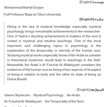
نویسنده
[English]
Mohammad Mahdi Gorjian
Full Professor, Baqir al-Olum University
چکیده
[English]
Diving in the sea of ​​mystical knowledge, especially mystical
psychology, brings remarkable achievements to the researcher.
One of Sadra's dazzling achievements in matters of the soul is
rooted in mystical and intuitive teachings. One of the most
important and challenging topics in psychology is the
explanation of the temporality or eternity of the human soul.
Studying mystical works, especially those of Ibn Arabi as a leader
in theoretical mysticism, would lead to teachings in the field.
Meanwhile, Ibn Arabi`s
Al-Futuhat Al-Makkiyyah
considers the
existence of the human soul as being of two aspects, of its aspect
of being in relation to body and the other its state of being as
Divine Breath
کلیدواژه‌ها
[English]
Islamic Mysticism
Mystical Psychology
Ibn Arabi
Al-Futuhat Al-Makkiyyah
the Temporality of the Soul