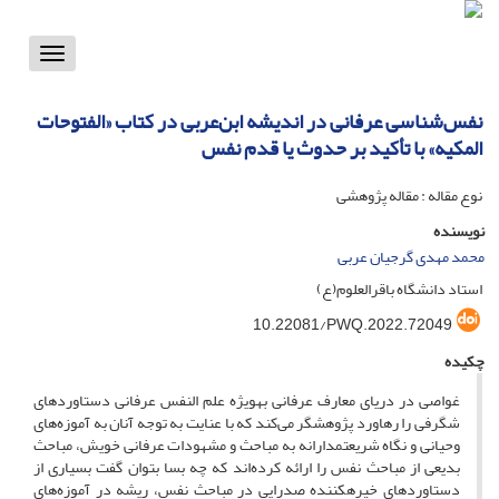
Toggle
vigation
نفس‌شناسی عرفانی در اندیشه ابن‌عربی در کتاب «الفتوحات
المکیه» با تأکید بر حدوث یا قدم نفس
نوع مقاله : مقاله پژوهشی
نویسنده
محمد مهدی گرجیان عربی
استاد دانشگاه باقرالعلوم(ع)
10.22081/PWQ.2022.72049
چکیده
غواصی در دریای معارف عرفانی به‎ویژه علم النفس عرفانی دستاوردهای
شگرفی را رهاورد پژوهشگر می‌کند که با عنایت به توجه آنان به آموزه‌های
وحیانی و نگاه شریعتمدارانه به مباحث و مشهودات عرفانی خویش، مباحث
بدیعی از مباحث نفس را ارائه کرده‌اند که چه بسا بتوان گفت بسیاری از
دستاوردهای خیره‏کننده صدرایی در مباحث نفس، ریشه در آموزه‌های