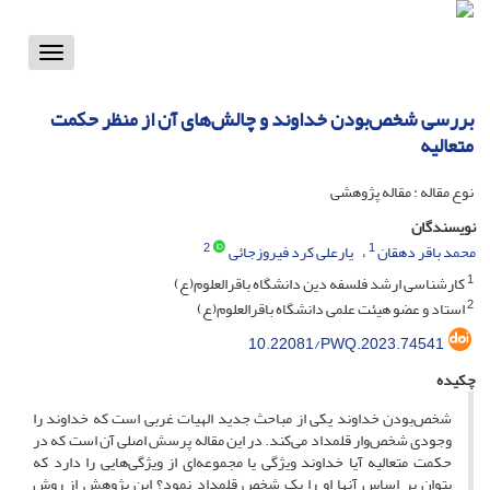
Toggle
vigation
بررسی شخص‌‌بودن خداوند و چالش‌های آن از منظر حکمت
متعالیه
نوع مقاله : مقاله پژوهشی
نویسندگان
2
1
محمد باقر دهقان
یارعلی کرد فیروزجائی
1
کارشناسی ارشد فلسفه دین دانشگاه باقرالعلوم(ع)
2
استاد و عضو هیئت علمی دانشگاه باقرالعلوم(ع)
10.22081/PWQ.2023.74541
چکیده
شخص‌بودن خداوند یکی از مباحث جدید الهیات غربی است که خداوند را
وجودی شخص‌وار قلمداد می‌کند. در این مقاله پرسش اصلی آن است که در
حکمت متعالیه آیا خداوند ویژگی یا مجموعه‌ای از ویژگی‌هایی را دارد که
بتوان بر اساس آنها او را یک شخص قلمداد نمود؟ این پژوهش از روش