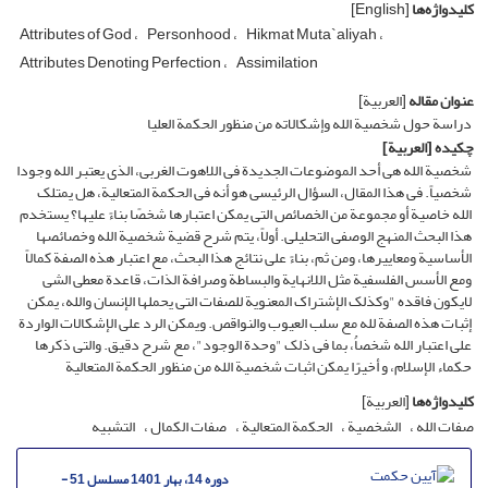
کلیدواژه‌ها
[English]
Attributes of God
Personhood
Hikmat Muta`aliyah
Attributes Denoting Perfection
Assimilation
عنوان مقاله
[العربیة]
دراسة حول شخصیة الله وإشکالاته من منظور الحکمة العلیا
چکیده
[العربیة]
شخصیة الله هی أحد الموضوعات الجدیدة فی اللاهوت الغربی، الذی یعتبر الله وجودا
شخصیاً. فی هذا المقال، السؤال الرئیسی هو أنه فی الحکمة المتعالیة، هل یمتلک
الله خاصیة أو مجموعة من الخصائص التی یمکن اعتبارها شخصًا بناءً علیها؟ یستخدم
هذا البحث المنهج الوصفی التحلیلی. أولاً، یتم شرح قضیة شخصیة الله وخصائصها
الأساسیة ومعاییرها، ومن ثم، بناءً على نتائج هذا البحث، مع اعتبار هذه الصفة کمالاً
ومع الأسس الفلسفیة مثل اللانهایة والبساطة وصرافة الذات، قاعدة معطی الشی
لایکون فاقده "وکذلک الإشتراک المعنویة للصفات التی یحملها الإنسان والله، یمکن
إثبات هذه الصفة لله مع سلب العیوب والنواقص. ویمکن الرد على الإشکالات الواردة
علی اعتبار الله شخصاُ، بما فی ذلک "وحدة الوجود"، مع شرح دقیق. والتی ذکرها
حکماء الإسلام، و أخیرًا یمکن اثبات شخصیة الله من منظور الحکمة المتعالیة
کلیدواژه‌ها
[العربیة]
صفات الله
الشخصیة
الحکمة المتعالیة
صفات الکمال
التشبیه
دوره 14، بهار 1401 مسلسل 51 -