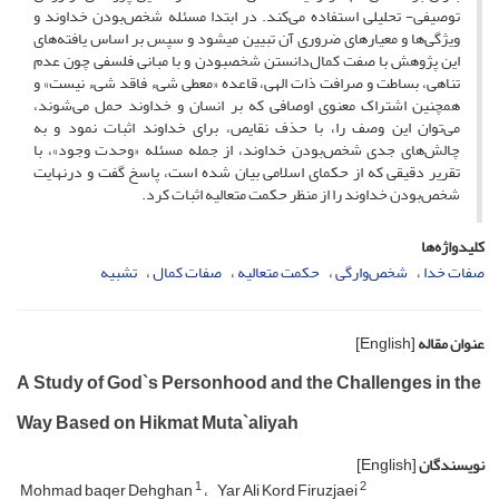
توصیفی- تحلیلی استفاده می‌کند. در ابتدا مسئله شخص‌بودن خداوند و
ویژگی‌ها و معیارهای ضروری آن تبیین می‎شود و سپس بر اساس یافته‌های
این پژوهش با صفت کمال‌دانستن شخص‎بودن و با مبانی فلسفی چون عدم
تناهی، بساطت و صرافت ذات الهی، قاعده «معطی شیء فاقد شیء نیست» و
همچنین اشتراک معنوی اوصافی که بر انسان و خداوند حمل می‌شوند،
می‌توان این وصف را، با حذف نقایص، برای خداوند اثبات نمود و به
چالش‌های جدی شخص‌بودن خداوند، از جمله مسئله «وحدت وجود»، با
تقریر دقیقی که از حکمای اسلامی بیان شده است، پاسخ گفت و درنهایت
شخص‌بودن خداوند را از منظر حکمت متعالیه اثبات کرد.
کلیدواژه‌ها
صفات خدا
شخص‌وارگی
حکمت متعالیه
صفات کمال
تشبیه
عنوان مقاله
[English]
A Study of God`s Personhood and the Challenges in the
Way Based on Hikmat Muta`aliyah
نویسندگان
[English]
1
2
Mohmad baqer Dehghan
Yar Ali Kord Firuzjaei