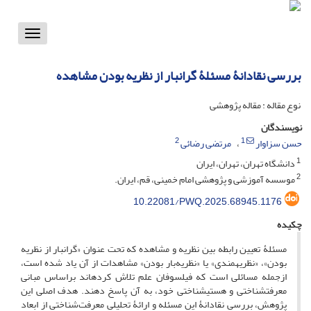
Toggle
vigation
بررسی نقادانۀ مسئلۀ گران‏بار از نظریه بودن مشاهده
نوع مقاله : مقاله پژوهشی
نویسندگان
2
1
حسن سزاوار
مرتضی رضائی
1
دانشگاه تهران، تهران، ایران
2
موسسه آموزشی و پژوهشی امام خمینی، قم، ایران.
10.22081/PWQ.2025.68945.1176
چکیده
مسئلۀ تعیین رابطه بین نظریه و مشاهده که تحت عنوان «گران‏بار از نظریه
بودن»، «نظریه‏مندی» یا «نظریه‌‌بار بودن» مشاهدات از آن یاد شده است،
ازجمله مسائلی است که فیلسوفان علم تلاش کرده‏اند براساس مبانی
معرفت‏شناختی و هستی‏شناختی خود، به آن پاسخ دهند. هدف اصلی این
پژوهش، بررسی نقادانۀ این مسئله و ارائۀ تحلیلی معرفت‌شناختی از ابعاد