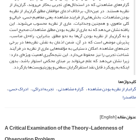
گزاره‌های مشاهدتی که در استدلال‌های تجربی به‌کار می‌روند، گران‌بار از
نظریه هستند. در عین‌حال، برخلاف ادعای موافقان مطلق گران‌بار از نظریه
بودن مشاهدات، بخش‌هایی از فرایند مشاهده، یعنی مفاهیم حسی، خیالی و
کلی ماهوی، و همچنین وجدانیات، عاری از نظریه محسوب می‌شوند. این
یافته نشان می‌دهد که نه عاری از نظریه بودن مطلق مشاهدات صحیح است
و نه گران‌بار از نظریه بودن آن‌‌ها به نحو مطلق. بنابراین، راه‌حل مناسب،
پذیرش موضعی است که در آن، ضمن اذعان به نقش نظریه‌ها در برخی
جنبه‌های مشاهده، امکان دستیابی به مؤلفه‌هایی عاری از نظریه در فرآیند
شناخت تجربی را نیز محفوظ می‌دارد. این نتیجه‌گیری اهمیت ویژه‌ای دارد؛
زیرا نشان می‌دهد که علم می‌تواند بر مبنای محکمی استوار باشد، بدون
اینکه به رویکرد قابل نقد استقراگرایان سطحی و پوزیتیویست‌ها بازگردد.
کلیدواژه‌ها
گران‏بار از نظریه بودن مشاهده
گزاره مشاهدتی
تجربه ادراکی
ادراک حسی
ملاصدرا
عنوان مقاله
[English]
A Critical Examination of the Theory-Ladenness of
Observation Problem