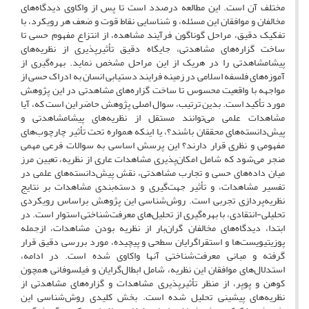
مختلف آن است. این مطالعه درصدد است تا پس از واکاوی دیدگاه‌های
مخالفان و موافقان این مسئله، و شناسایی نقاط قوت و ضعف هر رویکرد، با
تفکیک دقیق، مراحل گوناگون فرآیند مشاهده، از انتزاع مفهوم حسی تا
ساخت گزاره‌های مشاهدتی، جایگاه دقیق تأثیرپذیری از نظریه‌های
پیشامشاهدتی را در هریک از این مراحل مشخص نماید. بهره‌‌گیری از
آموزه‌های فلسفه اسلامی در زمینه فرایند دستیابی انسان به ادراک حسی از
مواجهه با واقعیت محسوس تا ساخت گزاره‌های مشاهدتی در این پژوهش
مورد تأکید است. بدین ترتیب، سوال اصلی پژوهش حاضر این است که، آیا
مشاهدات علمی می‌توانند مستقل از نظریه‌های پیشامشاهدتی و
پیش‌دانسته‌های محققان باشند؟، یا اینکه همواره تحت تأثیر چارچوب‌های
مفهومی و نظری قرار دارند؟ این پرسش اساسی به سوالات فرعی مهمی
منجر می‌شود که شامل امکان‌پذیری مشاهدات عاری از نظریه، تعیین مرز
میان داده‌های حسی و تجارب مشاهدتی، نقش پیش‌دانسته‌های علمی در
تفسیر مشاهدات، و تأثیر جهت‌گیری و دسته‌بندی مشاهدات بر نتایج
نظریه‌پردازی تجربی است. روش‌شناسی این پژوهش براساس رویکردی
تحلیلی-انتقادی، با بهره‌گیری از تحلیل‌‌های معرفت‌شناختی استوار است. در
ابتدا، دیدگاه‌های مخالفان گران‌بار از نظریه بودن مشاهدات، ازجمله
پوزیتیویست‌ها و استقراگرایان سطحی و پیچیده، مورد بررسی دقیق قرار
گرفته و مبانی معرفت‌شناختی آنها واکاوی شده است. در ادامه،
استدلال‌های موافقان این نظریه، شامل ابطال‌گرایان و فیلسوفانی همچون
کوهن و پوپر، از منظر تأثیرپذیری مشاهدات و گزاره‌های مشاهدتی از
نظریه‌های پیشینی تحلیل شده است. بخش کلیدی روش‌شناسی این