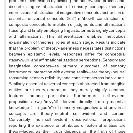
problem’s dimensions by dividing the observation process into
discrete stages: abstraction of sensory concepts (sensory
impressions), abstraction of imaginative concepts, abstraction of
essential universal concepts (kullī māhowī), construction of
composite concepts, formulation of judgments and affirmations
(taṣdīq), and finally, employing linguistic terms to signify concepts
and affirmations. This differentiation enables meticulous
examination of theories’ roles at each stage. Results indicate
that the problem of theory-ladenness necessitates distinctions
between epistemic levels; responses differ for conceptual
(taṣawwurī) and affirmational (taṣdīqī) perceptions. Sensory and
imaginative concepts—as primary outcomes of sensory
instruments’ interaction with external reality—are theory-neutral
(assuming sensory reliability) and consistent across individuals.
Similarly, essential universal concepts abstracted from tangible
entities are theory-neutral, as they merely signify common
features among particulars. Furthermore, self-evident
propositions (wijdāniyyāt) derived directly from presential
knowledge (ʿilm ḥuḍūrī) of sensory, imaginative, and universal
concepts are theory-neutral, self-evident, and certain.
Conversely, non-self-evident observational propositions
reporting the existence or attributes of external entities are
theory-laden, as their truth depends on the truth of those