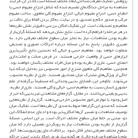
پژوهش، تفکیک معرفت‌شناختی ابعاد مختلف مسئله است که در آن، فرآیند
مشاهده به مراحل جداگانه‌ای تقسیم شده که شامل انتزاع مفهوم حسی یا
انطباع حسی، انتزاع مفهوم خیالی، انتزاع مفهوم کلی ماهوی، ساخت مفهوم
مرکب و صدور حکم و تصدیق، و در نهایت، به‌کار بردن الفاظ برای دلالت بر
مفاهیم و تصدیقات است. این تفکیک امکان بررسی دقیق‌تر نقش نظریه‌ها
در هر مرحله را فراهم کرده است. نتایج نشان می‌دهد که مسئلۀ گران‌بار از
نظریه بودن مشاهدات، نیاز به تمایز میان سطوح مختلف معرفتی دارد. به
تعبیری دقیق‌‌تر، پاسخ به این مسئله درباره ادراکات تصوری و تصدیقی
متفاوت خواهد بود. مفاهیم حسی و خیالی که نخستین نتایج تأثیرپذیری
ابزارهای حسی از واقعیت خارجی هستند، در فرض صحّت و امانت‌داری
اعضای حسی، عاری از نظریه بوده و میان افراد مختلف یکسان خواهند بود.
همچنین، مفاهیم کلی ماهوی منتزع از امور محسوس نیز به‌دلیل اینکه تنها
حاکی از ویژگی‌های مشترک میان مصادیق هستند، عاری از نظریه محسوب
می‌شوند. علاوه‌بر این، قضایای بدیهی وجدانی که مستقیماً برگرفته از علم
حضوری انسان نسبت به مفاهیم حسی، خیالی و کلی هستند، عاری از نظریه،
بدیهی و یقینی می‌باشند. در مقابل، گزاره‌های مشاهدتی غیربدیهی که خبر از
اصل وجود یا عوارض امور محسوس خارجی می‌دهند، گران‌بار از نظریه‌هایی
هستند که صدق این گزاره‌ها منوط به صدق آن نظریه‌ها است. تفکیک میان
توصیف مشاهدات و تفسیر آن‌‌ها امکان‌پذیر بوده و ادعای عدم انفکاک این
دو، مبتنی بر خلط میان سطوح مختلف ادراک است. بر این اساس، مسئلۀ
گران‌بار از نظریه بودن مشاهدات نیاز به رویکردی تفصیلی دارد که میان
سطوح مختلف معرفتی تمایز قائل شود. برخلاف ادعای پوزیتیویست‌ها، آغاز
علم با مشاهدۀ صرف و خالی از هرگونه پیش‌فرض امکان‌ناپذیر است؛ چراکه