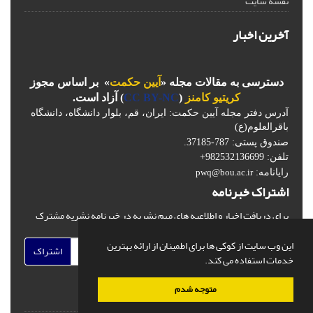
نقشه سایت
آخرین اخبار
دسترسی به مقالات مجله «
آیین حکمت
» بر اساس مجوز
کریتیو کامنز
(
CC BY-NC
) آزاد است.
آدرس دفتر مجله آیین حکمت: ایران، قم، بلوار دانشگاه، دانشگاه
باقرالعلوم(ع)
صندوق پستی: 787-37185.
تلفن: 982532136699+
رایانامه:
pwq@bou.ac.ir
اشتراک خبرنامه
برای دریافت اخبار و اطلاعیه های مهم نشریه در خبرنامه نشریه مشترک
شوید.
این وب سایت از کوکی ها برای اطمینان از ارائه بهترین
اشتراک
خدمات استفاده می کند.
متوجه شدم