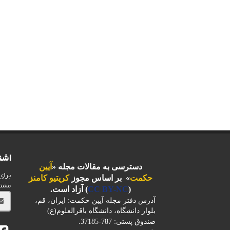
اشت
دسترسی به مقالات مجله «
آیین
برای
حکمت
» بر اساس مجوز
کریتیو کامنز
مشت
(
CC BY-NC
) آزاد است.
آدرس دفتر مجله آیین حکمت: ایران، قم،
بلوار دانشگاه، دانشگاه باقرالعلوم(ع)
صندوق پستی: 787-37185.