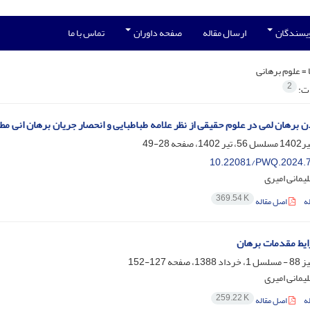
ویسندگان
ارسال مقاله
صفحه داوران
تماس با ما
 =
علوم برهانی
2
ات:
 برهان لمی در علوم حقیقی از نظر علامه طباطبایی و انحصار جریان برهان انی مطل
28-49
10.22081/PWQ.2024.
مانی امیری
369.54 K
ه
اصل مقاله
یط مقدمات برهان
127-152
مانی امیری
259.22 K
ه
اصل مقاله