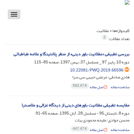
Toggle
vigation
کلیدواژه‌ها =
عقلانیت
2
تعداد مقالات:
بررسی تطبیقی «عقلانیت باور دینی» از منظر پلانتینگا و علامه طباطبائی
دوره 10، پاییز 97 _ مسلسل 37، بهمن 1397، صفحه
85-115
10.22081/PWQ.2019.66596
هادی صادقی؛ مرتضی حبیبی سی سرا
583.47 K
مشاهده مقاله
اصل مقاله
مقایسه تطبیقی عقلانیت باورهای دینی از دیدگاه غزالی و ملاصدرا
دوره 8، تابستان 95 - مسلسل 28، آبان 1395، صفحه
65-91
محسن جوادی؛ ملیحه محمودی بیات
447.47 K
مشاهده مقاله
اصل مقاله