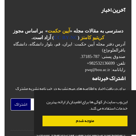
آخرین اخبار
دسترسی به مقالات مجله «
آیین حکمت
» بر اساس مجوز
کریتیو کامنز
(
CC BY-NC
) آزاد است.
آدرس دفتر مجله آیین حکمت: ایران، قم، بلوار دانشگاه، دانشگاه
باقرالعلوم(ع)
صندوق پستی: 787-37185.
تلفن: 982532136699+
رایانامه:
pwq@bou.ac.ir
اشتراک خبرنامه
برای دریافت اخبار و اطلاعیه های مهم نشریه در خبرنامه نشریه مشترک
شوید.
این وب سایت از کوکی ها برای اطمینان از ارائه بهترین
اشتراک
خدمات استفاده می کند.
متوجه شدم
© سامانه مدیریت نشریات علمی.
قدرت گرفته از
سیناوب